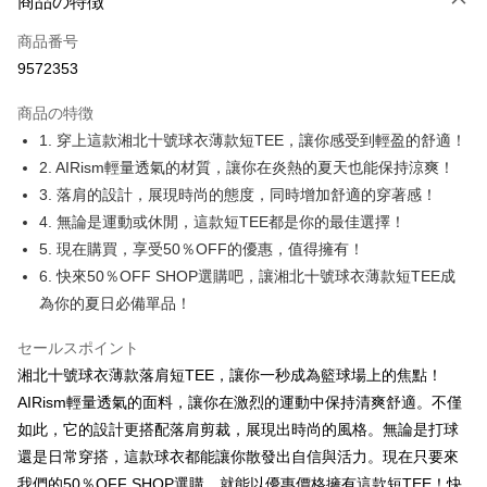
商品の特徴
クレジットカード1回払い
商品番号
コンビニ店頭代金引換
9572353
LINE Pay
商品の特徴
Apple Pay
1. 穿上這款湘北十號球衣薄款短TEE，讓你感受到輕盈的舒適！
2. AIRism輕量透氣的材質，讓你在炎熱的夏天也能保持涼爽！
JKOPAY
3. 落肩的設計，展現時尚的態度，同時增加舒適的穿著感！
Easy Wallet
4. 無論是運動或休閒，這款短TEE都是你的最佳選擇！
5. 現在購買，享受50％OFF的優惠，值得擁有！
Google Pay
6. 快來50％OFF SHOP選購吧，讓湘北十號球衣薄款短TEE成
Plus Pay
為你的夏日必備單品！
OP Pay Later
セールスポイント
説明
湘北十號球衣薄款落肩短TEE，讓你一秒成為籃球場上的焦點！
【OP Pay Later 使用説明】
AFTEE代金後払い
AIRism輕量透氣的面料，讓你在激烈的運動中保持清爽舒適。不僅
1. 本サービスは台湾大哥大によって提供され、台湾大哥大のユーザーは追
加の申請なしで即時に利用可能です。
説明
如此，它的設計更搭配落肩剪裁，展現出時尚的風格。無論是打球
2. 支払い方法で「OP Pay Later」を選択すると、注文が成立した後に自動
一、 AFTEE代金後払いについて
還是日常穿搭，這款球衣都能讓你散發出自信與活力。現在只要來
的に OP Pay Later の取引プロセスに移行し、携帯番号を確認後、分割払
ATM払い
1.お支払い方法でAFTEE代金後払いを選択すると、携帯電話認証ウィンド
我們的50％OFF SHOP選購，就能以優惠價格擁有這款短TEE！快
いの回数や支払い期限を選択し、支払いを確認すると取引が完了します。