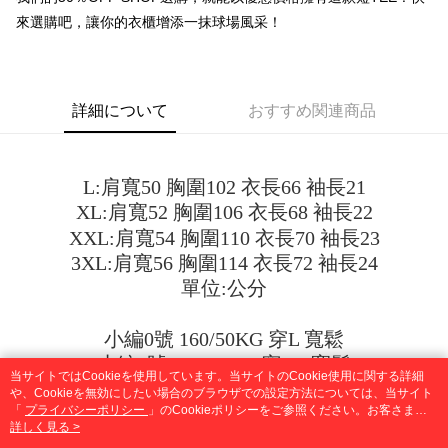
ウが表示されます。
3. 実際の承認額、分割回数および費用については、後続の取引確認ページ
來選購吧，讓你的衣櫃增添一抹球場風采！
2.SMSで認証してお支払い手続を進めてください。
配送方法
を基準とします。
3.注文するときのお支払いは不要です。商品はご指定の住所に配送されま
4. 注文成立後30分以内に確認取引を行わない場合や審査が通過しない場
す。
全家取貨付款
合、注文は自動的にキャンセルされます。「転専審査」に未通過の状況が
4.ご注文が完了すると、携帯に支払い通知のSMSが届きます。アプリ会員
発生した場合は、システムの評価基準に達していないことを意味し、評価
配送毎にNT$45
の場合は、AFTEE アプリプッシュ通知が届きます。
内容についての説明はいたしかねます。
詳細について
おすすめ関連商品
5.商品受け取り時のお支払いは不要です。商品を確かめてから、SMSまた
付款 後全家取貨
はアプリの通知に従って、4大コンビニ、またはATM/オンラインバンキン
グでお支払いください。
配送毎にNT$45
【支払い方法の説明】
1. 分割払いの金額は電信請求書に統合されず、「OP Pay Later」は毎月の
L:肩寬50 胸圍102 衣長66 袖長21
代金納付期限は最短で 14 日以内ですので、ご注意ください。AFTEE アプ
7-11取貨付款
締め日後に支払いリマインダーのSMSを送信します。
リをダウンロードして AFTEE 会員になるとお支払い期限を最長 45 日以内
XL:肩寬52 胸圍106 衣長68 袖長22
2. SMSのリンクを通じて請求書を開いた後、「コンビニバーコード／台湾
配送毎にNT$45、NT$499以上で送料無料
まで延長できます。
大直営店舗／銀行振込／街口支払い／iPASS MONEY」などのチャネルで
XXL:肩寬54 胸圍110 衣長70 袖長23
支払いを選択できます。
付款 後7-11取貨
お支払期限は、ショップが請求した期日と、AFTEEで延長できる日数をも
3XL:肩寬56 胸圍114 衣長72 袖長24
とに計算されます。AFTEEで注文すると、商品を受け取るまで支払い期限
配送毎にNT$45、NT$499以上で送料無料
【注意事項】
單位:公分
を延長できますが、商品を期限内に受け取れない場合があります（例：予
1. 本サービスは「台湾大哥大株式会社」（以下「当社」といいます）によ
約商品や商品到着日が比較的遅い商品）。そのため、商品到着の有無に関
宅配
って提供され、ユーザーが取引時に本サービスを通じて商品やサービスを
わらず、AFTEEで指定された期限内にお支払いください。
小編0號 160/50KG 穿L 寬鬆
購入できるようにし、店舗が売買／分割払い売買の債権を当社に譲渡した
配送毎にNT$70、NT$499以上で送料無料
後、契約に基づいて当社の請求書で帳款を支払うことになります。
小編1號 168/56KG 穿XL 寬鬆
二、支払い限度額
2. 「OP Pay Later」を利用する契約関係の目的から、店舗はあなたの個人
当サイトではCookieを使用しています。当サイトのCookie使用に関する詳細
1.初回 AFTEEを ご利用の際に、認証結果及び当社の審査の結果に基づ
小編3號 180/70KG 穿3XL 寬鬆
情報（名前、電話または住所を含む）を台湾大哥大に提供し、収集、処理
や、Cookieを無効にしたい場合のブラウザでの設定方法については、当サイト
き、限度額が設定されます。
「
および利用するために、当社があなた本人と分割請求書に必要な情報の確
プライバシーポリシー
」のCookieポリシーをご参照ください。お客さま
2.決済金額は最低NT$20です。
が、当サイトを引き続き使用される場合、当社がサイト利用規約のCookieポリ
詳しく見る >
認、照合および修正を行います。
3.現在、台湾の会員のみご利用いただけます。
由於測量方法不同，誤差在1-3cm為正常範圍
シーに基づいてCookieを使用することに同意したものとみなします。
3. 完全なユーザーサービス規約については、以下のリンクを参照してくだ