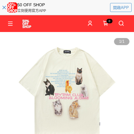
50 OFF SHOP
開啟APP
立刻使用官方APP
0
1
/
1