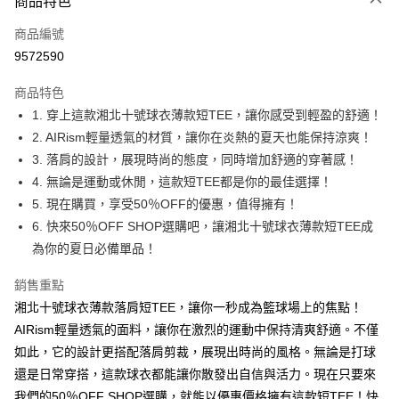
商品特色
信用卡一次付款
商品編號
超商取貨付款
9572590
LINE Pay
商品特色
Apple Pay
1. 穿上這款湘北十號球衣薄款短TEE，讓你感受到輕盈的舒適！
2. AIRism輕量透氣的材質，讓你在炎熱的夏天也能保持涼爽！
街口支付
3. 落肩的設計，展現時尚的態度，同時增加舒適的穿著感！
悠遊付
4. 無論是運動或休閒，這款短TEE都是你的最佳選擇！
5. 現在購買，享受50％OFF的優惠，值得擁有！
Google Pay
6. 快來50％OFF SHOP選購吧，讓湘北十號球衣薄款短TEE成
全盈+PAY
為你的夏日必備單品！
大哥付你分期
銷售重點
相關說明
湘北十號球衣薄款落肩短TEE，讓你一秒成為籃球場上的焦點！
【大哥付你分期使用說明】
AIRism輕量透氣的面料，讓你在激烈的運動中保持清爽舒適。不僅
AFTEE先享後付
1.本服務由台灣大哥大提供，台灣大哥大用戶可立即使用無須另外申請。
2.付款方式選擇「大哥付你分期」，訂單成立後會自動跳轉到大哥付的交易
如此，它的設計更搭配落肩剪裁，展現出時尚的風格。無論是打球
相關說明
流程，驗證手機門號後，選擇欲分期的期數、繳款截止日，確認付款後即完
【關於「AFTEE先享後付」】
還是日常穿搭，這款球衣都能讓你散發出自信與活力。現在只要來
成交易。
ATM付款
AFTEE先享後付是「在收到商品之後才付款」的支付方式。 讓您購物簡單
我們的50％OFF SHOP選購，就能以優惠價格擁有這款短TEE！快
3.實際核准額度、可分期數及費用金額請依後續交易確認頁面所載為準。