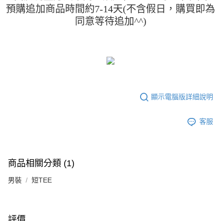
「AFTEE先享後付」，若未經同意申辦者引起之損失，本公司不負相關責
預購追加商品時間約7-14天(不含假日，購買即為
任。
同意等待追加^^)
４．使用「AFTEE先享後付」時，將依據個別帳號之用戶狀況，依本公司即
時審查核予不同之上限額度；若仍有額度不足之情形，本公司將視審查結果
請求用戶進行身份認證。
５．嚴禁一人註冊多個帳號或使用他人資訊註冊。若發現惡意使用之情形，
恩沛科技股份有限公司將有權停止該用戶之使用額度並採取法律行動。
顯示電腦版詳細說明
客服
商品相關分類 (1)
男裝
短TEE
評價