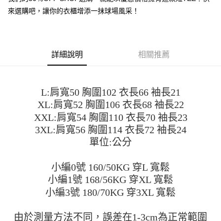
便利好安心！
4.訂單成立30分鐘內，如未前往確認交易或遇審核未通過，訂單將自動取
來選購吧，讓你的衣櫃增添一抹球場風采！
１．簡單：不需註冊會員、不需綁卡、不需儲值。
運送方式
消。如遇「轉專審核」未通過狀況，表示未達大哥付你分期系統評分，恕無
２．便利：只要手機號碼，簡訊認證，即可結帳。
法說明評估內容。
３．安心：先確認商品／服務後，再付款。
全家取貨付款
【繳款方式說明】
1.分期款項不併入電信帳單，「大哥付你分期」於每月結算日後寄送繳費提
每筆NT$45
【「AFTEE先享後付」結帳流程】
醒簡訊。
詳細說明
相關推薦
１．於結帳方式選擇「AFTEE先享後付」後，將跳轉至「AFTEE先享後付」
2.透過簡訊連結打開帳單後，可選擇「超商條碼／台灣大直營門市／銀行轉
付款 後全家取貨
結帳頁面，進行簡訊認證並確認金額後，即可完成結帳。
帳／街口支付／iPASS MONEY」等通路繳費。
２．訂單成立數日內，您將收到繳費通知簡訊。
每筆NT$45
３．收到繳費通知簡訊後14天內，點擊此簡訊中的連結，可透過四大超商／
【注意事項】
L:肩寬50 胸圍102 衣長66 袖長21
ATM／網路銀行／等多元方式進行付款，方視為交易完成。
7-11取貨付款
1.本服務係由「台灣大哥大股份有限公司」（以下簡稱本公司）所提供，讓
※ 請注意：結帳手續完成當下不需立刻繳費，但若您需要取消訂單，請聯絡
XL:肩寬52 胸圍106 衣長68 袖長22
用戶於交易時，得透過本服務購買商品或服務，並由商店將買賣／分期付款
每筆NT$45，滿NT$499(含以上)免運費
購買商品的店家。未經商家同意取消之訂單仍視為有效，需透過AFTEE先享
買賣價金債權讓與本公司後，依約使用本公司帳單繳交帳款。
XXL:肩寬54 胸圍110 衣長70 袖長23
後付繳納相關費用。
2.基於同意付款使用「大哥付你分期」之契約關係目的，商店將以您的個人
付款 後7-11取貨
※ 交易是否成功請以「AFTEE先享後付 」之結帳頁面顯示為準，若有關於
3XL:肩寬56 胸圍114 衣長72 袖長24
資料（包含姓名、電話或地址）提供予台灣大哥大進項蒐集、處理及利用，
是否繳費成功／繳費後需取消欲退款等相關疑問，請聯繫「AFTEE先享後付
單位:公分
每筆NT$45，滿NT$499(含以上)免運費
由本公司與您本人進行分期帳單所需資料之確認、核對及更正。
客戶支援中心」
https://netprotections.freshdesk.com/support/home
3.完整用戶服務條款，請詳閱以下連結：
https://oppay.tw/userRule
宅配
【注意事項】
小編0號 160/50KG 穿L 寬鬆
１．透過由恩沛科技股份有限公司提供之「AFTEE先享後付」服務完成之交
每筆NT$70，滿NT$499(含以上)免運費
小編1號 168/56KG 穿XL 寬鬆
易，需依本服務之必要範圍內提供個人資料，並將交易相關給付款項請求債
權轉讓予恩沛科技股份有限公司。
小編3號 180/70KG 穿3XL 寬鬆
２．關於個人資料處理事宜，請瀏覽以下網址：
https://aftee.tw/terms/#terms3
由於測量方法不同，誤差在1-3cm為正常範圍
３．未成年的使用者請事先徵得法定代理人或監護人之同意方可使用