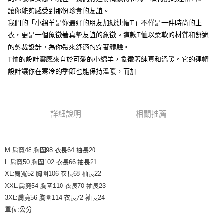
便利好安心！
4.訂單成立30分鐘內，如未前往確認交易或遇審核未通過，訂單將自動取
讓你能夠感受到那份珍貴的友誼。
１．簡單：不需註冊會員、不需綁卡、不需儲值。
運送方式
消。如遇「轉專審核」未通過狀況，表示未達大哥付你分期系統評分，恕無
２．便利：只要手機號碼，簡訊認證，即可結帳。
我們的「小綿羊是你最好的朋友加絨連帽T」不僅是一件時尚的上
法說明評估內容。
３．安心：先確認商品／服務後，再付款。
全家取貨付款
【繳款方式說明】
衣，更是一個象徵著真摯友誼的象徵。這款T恤以柔軟的材質和舒適
1.分期款項不併入電信帳單，「大哥付你分期」於每月結算日後寄送繳費提
每筆NT$45
的剪裁設計，為你帶來舒適的穿著體驗。
【「AFTEE先享後付」結帳流程】
醒簡訊。
１．於結帳方式選擇「AFTEE先享後付」後，將跳轉至「AFTEE先享後付」
T恤的設計靈感來自於可愛的小綿羊，象徵著純真和溫暖。它的連帽
2.透過簡訊連結打開帳單後，可選擇「超商條碼／台灣大直營門市／銀行轉
付款 後全家取貨
結帳頁面，進行簡訊認證並確認金額後，即可完成結帳。
帳／街口支付／iPASS MONEY」等通路繳費。
設計讓你在寒冷的季節也能保持溫暖，而加
２．訂單成立數日內，您將收到繳費通知簡訊。
每筆NT$45
３．收到繳費通知簡訊後14天內，點擊此簡訊中的連結，可透過四大超商／
【注意事項】
ATM／網路銀行／等多元方式進行付款，方視為交易完成。
7-11取貨付款
1.本服務係由「台灣大哥大股份有限公司」（以下簡稱本公司）所提供，讓
※ 請注意：結帳手續完成當下不需立刻繳費，但若您需要取消訂單，請聯絡
用戶於交易時，得透過本服務購買商品或服務，並由商店將買賣／分期付款
每筆NT$45，滿NT$499(含以上)免運費
購買商品的店家。未經商家同意取消之訂單仍視為有效，需透過AFTEE先享
買賣價金債權讓與本公司後，依約使用本公司帳單繳交帳款。
詳細說明
相關推薦
後付繳納相關費用。
2.基於同意付款使用「大哥付你分期」之契約關係目的，商店將以您的個人
付款 後7-11取貨
※ 交易是否成功請以「AFTEE先享後付 」之結帳頁面顯示為準，若有關於
資料（包含姓名、電話或地址）提供予台灣大哥大進項蒐集、處理及利用，
是否繳費成功／繳費後需取消欲退款等相關疑問，請聯繫「AFTEE先享後付
每筆NT$45，滿NT$499(含以上)免運費
由本公司與您本人進行分期帳單所需資料之確認、核對及更正。
客戶支援中心」
https://netprotections.freshdesk.com/support/home
3.完整用戶服務條款，請詳閱以下連結：
https://oppay.tw/userRule
M:肩寬48 胸圍98 衣長64 袖長20
宅配
【注意事項】
L:肩寬50 胸圍102 衣長66 袖長21
１．透過由恩沛科技股份有限公司提供之「AFTEE先享後付」服務完成之交
每筆NT$70，滿NT$499(含以上)免運費
XL:肩寬52 胸圍106 衣長68 袖長22
易，需依本服務之必要範圍內提供個人資料，並將交易相關給付款項請求債
XXL:肩寬54 胸圍110 衣長70 袖長23
權轉讓予恩沛科技股份有限公司。
２．關於個人資料處理事宜，請瀏覽以下網址：
3XL:肩寬56 胸圍114 衣長72 袖長24
https://aftee.tw/terms/#terms3
單位:公分
３．未成年的使用者請事先徵得法定代理人或監護人之同意方可使用