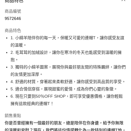
商品特色
信用卡一次付款
商品編號
超商取貨付款
9572646
LINE Pay
商品特色
Apple Pay
1. 小綿羊陪伴你的每一天，保暖又可愛的連帽T，讓你感受友誼
的溫暖。
街口支付
2. 毛茸茸的加絨設計，讓你在寒冷的冬天也能感受到溫暖的擁
悠遊付
抱。
3. 獨特的小綿羊圖案，展現你與最好朋友間的特殊羈絆，讓你們
Google Pay
的友情更加深厚。
全盈+PAY
4. 舒適的材質，穿著起來柔軟舒適，讓你感受到高品質的享受。
5. 適合情侶穿搭，展現甜蜜的愛情，成為你們心靈的象徵。
大哥付你分期
6. 現在只要到50％OFF SHOP，即可享受優惠價格，讓你輕鬆
相關說明
擁有這款經典的連帽T！
【大哥付你分期使用說明】
AFTEE先享後付
1.本服務由台灣大哥大提供，台灣大哥大用戶可立即使用無須另外申請。
2.付款方式選擇「大哥付你分期」，訂單成立後會自動跳轉到大哥付的交易
銷售重點
相關說明
流程，驗證手機門號後，選擇欲分期的期數、繳款截止日，確認付款後即完
【關於「AFTEE先享後付」】
你是否曾經擁有一個最好的朋友，總是陪伴在你身邊，給予你無限
成交易。
ATM付款
AFTEE先享後付是「在收到商品之後才付款」的支付方式。 讓您購物簡單
的溫暖和安慰？現在，我們將這份情感轉化為一款特別的連帽T恤，
3.實際核准額度、可分期數及費用金額請依後續交易確認頁面所載為準。