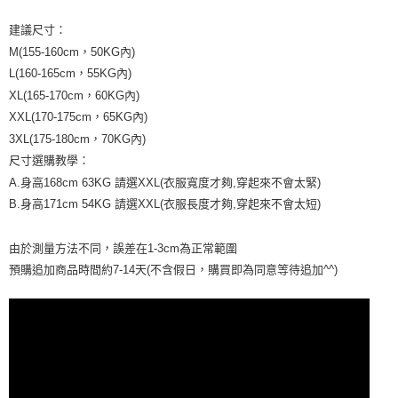
「AFTEE先享後付」，若未經同意申辦者引起之損失，本公司不負相關責
任。
建議尺寸：
４．使用「AFTEE先享後付」時，將依據個別帳號之用戶狀況，依本公司即
M(155-160cm，50KG內)
時審查核予不同之上限額度；若仍有額度不足之情形，本公司將視審查結果
請求用戶進行身份認證。
L(160-165cm，55KG內)
５．嚴禁一人註冊多個帳號或使用他人資訊註冊。若發現惡意使用之情形，
XL(165-170cm，60KG內)
恩沛科技股份有限公司將有權停止該用戶之使用額度並採取法律行動。
XXL(170-175cm，65KG內)
3XL(175-180cm，70KG內)
尺寸選購教學：
A.身高168cm 63KG 請選XXL(衣服寬度才夠,穿起來不會太緊)
B.身高171cm 54KG 請選XXL(衣服長度才夠,穿起來不會太短)
由於測量方法不同，誤差在1-3cm為正常範圍
預購追加商品時間約7-14天(不含假日，購買即為同意等待追加^^)