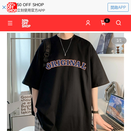
50 OFF SHOP
開啟APP
立刻使用官方APP
0
1
/
1