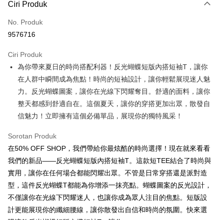
Ciri Produk
Kad Kredit (Bayaran Penuh)
No. Produk
Pengambilan di Kedai Serbaneka
9576716
LINE Pay
Ciri Produk
Apple Pay
為你帶來夏日的時尚搭配利器！反光蝴蝶短版內搭短袖T，讓你
在人群中瞬間成為焦點！時尚的短袖設計，讓你輕鬆展現迷人魅
JKOPAY
力。反光蝴蝶圖案，讓你在光線下閃耀奪目。舒適的面料，讓你
Easy Wallet
整天都感到舒適自在。這個夏天，讓你的穿搭更加出眾，散發自
信魅力！立即擁有這個必備單品，展現你的獨特風采！
Google Pay
Plus PAY
Sorotan Produk
在50% OFF SHOP，我們帶給你最炫酷的時尚選擇！現在就來看看
OP Pay Later
我們的新品——反光蝴蝶短版內搭短袖T。這款短TEE結合了時尚與
Deskripsi
實用，讓你在任何場合都能閃耀出眾。不管是日常穿搭還是派對造
[Terma Penggunaan untuk OP Pay Later]
AFTEE
型，這件反光蝴蝶T都能為你增添一抹亮點。蝴蝶圖案的反光設計，
Perkhidmatan ini disediakan oleh Taiwan Mobile dan tersedia untuk
Deskripsi
不僅讓你在光線下閃耀迷人，也讓你成為眾人注目的焦點。短版設
pengguna Taiwan Mobile tanpa memerlukan permohonan tambahan.
Pertama, Mengenai Perkhidmatan AFTEE Beli Sekarang Bayar Kemudian
計更能展現你的纖細腰線，讓你散發出自信和時尚的氛圍。快來選
Pemindahan ATM
1. Dengan memilih AFTEE sebagai kaedah pembayaran, mesej