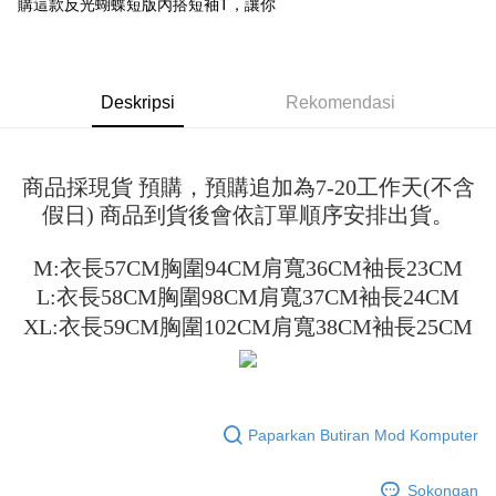
Jika anda memilih OP Pay Later sebagai kaedah pembayaran, sistem
購這款反光蝴蝶短版內搭短袖T，讓你
pengesahan AFTEE akan muncul.
akan mengarahkan anda secara automatik ke proses transaksi OP Pay
2. Anda boleh meneruskan pembayaran selepas pengesahan SMS.
Pilihan Penghantaran
Later selepas pesanan dibuat. Anda perlu mengesahkan nombor telefon
3. Tiada bayaran diperlukan apabila pesanan disahkan. Produk akan
mudah alih anda, memilih bilangan ansuran, dan menetapkan tarikh
dihantar ke alamat yang ditetapkan.
全家取貨付款
akhir pembayaran. Transaksi akan dianggap selesai setelah pembayaran
4. Setelah pesanan disahkan, anda akan menerima SMS pembayaran
disahkan.
Deskripsi
Rekomendasi
NT$45/pesanan
manakala ahli aplikasi akan menerima pemberitahuan tolak aplikasi
AFTEE.
Had kredit yang diluluskan, tempoh ansuran yang tersedia, dan yuran
付款 後全家取貨
5. Tiada bayaran diperlukan apabila anda menerima produk. Sila buat
yang dikenakan adalah tertakluk kepada maklumat yang dinyatakan
pembayaran di empat kedai serbaneka utama, ATM atau perbankan
NT$45/pesanan
pada halaman pengesahan transaksi seterusnya.
商品採現貨 預購，預購追加為7-20工作天(不含
dalam talian dengan SMS pembayaran atau pemberitahuan tolak aplikasi
AFTEE.
假日) 商品到貨後會依訂單順序安排出貨。
7-11取貨付款
Jika transaksi tidak disahkan dalam masa 30 minit selepas pesanan
dibuat, atau jika permohonan gagal dalam proses semakan, pesanan
NT$45/pesanan | Penghantaran percuma untuk pesanan
Sila ambil perhatian bahawa tempoh pembayaran adalah 14 hari. Walau
akan dibatalkan secara automatik. Jika permohonan gagal pada
M:衣長57CM胸圍94CM肩寬36CM袖長23CM
bagaimanapun, bagi mereka yang telah memuat turun Aplikasi AFTEE
NT$499 atau lebih
peringkat "semakan manual", ini bermakna kriteria pemarkahan sistem
dan mendaftar sebagai ahli AFTEE boleh menikmati tempoh pembayaran
L:衣長58CM胸圍98CM肩寬37CM袖長24CM
tidak dipenuhi; butiran penilaian khusus tidak akan didedahkan.
sehingga 45 hari.
付款 後7-11取貨
XL:衣長59CM胸圍102CM肩寬38CM袖長25CM
[Arahan Pembayaran]
NT$45/pesanan | Penghantaran percuma untuk pesanan
Tempoh pembayaran dikira dari masa kedai meminta pembayaran anda,
ditambah dengan bilangan hari yang boleh dilanjutkan oleh AFTEE. Anda
NT$499 atau lebih
Pembayaran ansuran melalui OP Pay Later akan dibilkan secara
boleh melanjutkan tempoh pembayaran anda sebelum anda menerima
berasingan dan tidak termasuk dalam bil telekom anda. SMS peringatan
pesanan. Walau bagaimanapun, tiada jaminan bahawa anda boleh
宅配
pembayaran akan dihantar selepas kitaran bil bulanan.
menerima pesanan anda semasa tempoh pembayaran (cth.: produk
Paparkan Butiran Mod Komputer
NT$70/pesanan | Penghantaran percuma untuk pesanan
prapesanan atau produk yang mungkin mengambil masa yang lebih
Selepas mengakses bil melalui pautan dalam SMS, anda boleh
NT$499 atau lebih
lama untuk dihantar). Oleh itu, anda dikehendaki membuat pembayaran
menyelesaikan pembayaran anda melalui salah satu saluran berikut: kod
kepada AFTEE dalam tempoh sama ada anda menerima pesanan.
Sokongan