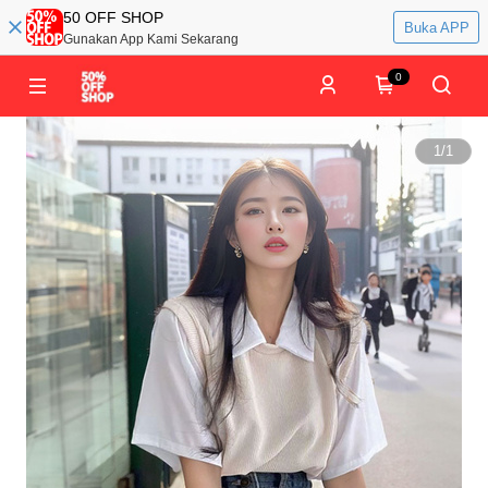
50 OFF SHOP
Buka APP
Gunakan App Kami Sekarang
0
1
/
1