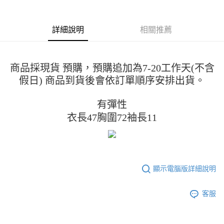
運送方式
消。如遇「轉專審核」未通過狀況，表示未達大哥付你分期系統評分，恕無
２．便利：只要手機號碼，簡訊認證，即可結帳。
法說明評估內容。
３．安心：先確認商品／服務後，再付款。
全家取貨付款
【繳款方式說明】
詳細說明
相關推薦
1.分期款項不併入電信帳單，「大哥付你分期」於每月結算日後寄送繳費提
每筆NT$45
【「AFTEE先享後付」結帳流程】
醒簡訊。
１．於結帳方式選擇「AFTEE先享後付」後，將跳轉至「AFTEE先享後付」
2.透過簡訊連結打開帳單後，可選擇「超商條碼／台灣大直營門市／銀行轉
付款 後全家取貨
結帳頁面，進行簡訊認證並確認金額後，即可完成結帳。
帳／街口支付／iPASS MONEY」等通路繳費。
２．訂單成立數日內，您將收到繳費通知簡訊。
每筆NT$45
商品採現貨 預購，預購追加為7-20工作天(不含
３．收到繳費通知簡訊後14天內，點擊此簡訊中的連結，可透過四大超商／
【注意事項】
假日) 商品到貨後會依訂單順序安排出貨。
ATM／網路銀行／等多元方式進行付款，方視為交易完成。
7-11取貨付款
1.本服務係由「台灣大哥大股份有限公司」（以下簡稱本公司）所提供，讓
※ 請注意：結帳手續完成當下不需立刻繳費，但若您需要取消訂單，請聯絡
用戶於交易時，得透過本服務購買商品或服務，並由商店將買賣／分期付款
每筆NT$45，滿NT$499(含以上)免運費
購買商品的店家。未經商家同意取消之訂單仍視為有效，需透過AFTEE先享
有彈性
買賣價金債權讓與本公司後，依約使用本公司帳單繳交帳款。
後付繳納相關費用。
2.基於同意付款使用「大哥付你分期」之契約關係目的，商店將以您的個人
衣長47胸圍72袖長11
付款 後7-11取貨
※ 交易是否成功請以「AFTEE先享後付 」之結帳頁面顯示為準，若有關於
資料（包含姓名、電話或地址）提供予台灣大哥大進項蒐集、處理及利用，
是否繳費成功／繳費後需取消欲退款等相關疑問，請聯繫「AFTEE先享後付
每筆NT$45，滿NT$499(含以上)免運費
由本公司與您本人進行分期帳單所需資料之確認、核對及更正。
客戶支援中心」
https://netprotections.freshdesk.com/support/home
3.完整用戶服務條款，請詳閱以下連結：
https://oppay.tw/userRule
宅配
【注意事項】
１．透過由恩沛科技股份有限公司提供之「AFTEE先享後付」服務完成之交
每筆NT$70，滿NT$499(含以上)免運費
顯示電腦版詳細說明
易，需依本服務之必要範圍內提供個人資料，並將交易相關給付款項請求債
權轉讓予恩沛科技股份有限公司。
２．關於個人資料處理事宜，請瀏覽以下網址：
客服
https://aftee.tw/terms/#terms3
３．未成年的使用者請事先徵得法定代理人或監護人之同意方可使用
「AFTEE先享後付」，若未經同意申辦者引起之損失，本公司不負相關責