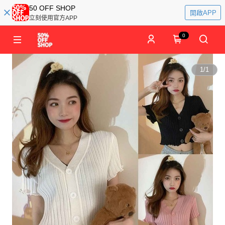
50 OFF SHOP
開啟APP
立刻使用官方APP
0
1
/
1