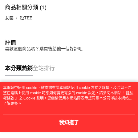
任。
４．使用「AFTEE先享後付」時，將依據個別帳號之用戶狀況，依本公司即
商品相關分類 (1)
時審查核予不同之上限額度；若仍有額度不足之情形，本公司將視審查結果
請求用戶進行身份認證。
女裝
短TEE
５．嚴禁一人註冊多個帳號或使用他人資訊註冊。若發現惡意使用之情形，
恩沛科技股份有限公司將有權停止該用戶之使用額度並採取法律行動。
評價
喜歡這個商品嗎？購買後給他一個好評吧
本分類熱銷
全站排行
本網站中使用 cookie，欲查詢有關本網站使用 cookie 方式之詳情，及若您不希
熱門標籤
望在電腦上使用 cookie 時應如何變更電腦的 cookie 設定，請參閱本網站「
隱私
權條款
」之 Cookie 聲明。您繼續使用本網站即表示您同意本公司得按本網站使
用條款之 Cookie 聲明使用 cookie。
了解更多 >
我知道了