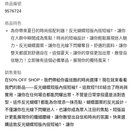
商品編號
超商取貨付款
9576724
LINE Pay
商品特色
Apple Pay
為你帶來夏日的時尚搭配利器！反光蝴蝶短版內搭短袖T，讓你
在人群中瞬間成為焦點！時尚的短袖設計，讓你輕鬆展現迷人魅
街口支付
力。反光蝴蝶圖案，讓你在光線下閃耀奪目。舒適的面料，讓你
悠遊付
整天都感到舒適自在。這個夏天，讓你的穿搭更加出眾，散發自
信魅力！立即擁有這個必備單品，展現你的獨特風采！
Google Pay
銷售重點
全盈+PAY
在50% OFF SHOP，我們帶給你最炫酷的時尚選擇！現在就來看看
大哥付你分期
我們的新品——反光蝴蝶短版內搭短袖T。這款短TEE結合了時尚與
相關說明
實用，讓你在任何場合都能閃耀出眾。不管是日常穿搭還是派對造
【大哥付你分期使用說明】
型，這件反光蝴蝶T都能為你增添一抹亮點。蝴蝶圖案的反光設計，
AFTEE先享後付
1.本服務由台灣大哥大提供，台灣大哥大用戶可立即使用無須另外申請。
2.付款方式選擇「大哥付你分期」，訂單成立後會自動跳轉到大哥付的交易
不僅讓你在光線下閃耀迷人，也讓你成為眾人注目的焦點。短版設
相關說明
流程，驗證手機門號後，選擇欲分期的期數、繳款截止日，確認付款後即完
【關於「AFTEE先享後付」】
計更能展現你的纖細腰線，讓你散發出自信和時尚的氛圍。快來選
成交易。
ATM付款
AFTEE先享後付是「在收到商品之後才付款」的支付方式。 讓您購物簡單
購這款反光蝴蝶短版內搭短袖T，讓你
3.實際核准額度、可分期數及費用金額請依後續交易確認頁面所載為準。
便利好安心！
4.訂單成立30分鐘內，如未前往確認交易或遇審核未通過，訂單將自動取
１．簡單：不需註冊會員、不需綁卡、不需儲值。