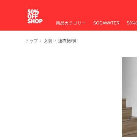
商品カテゴリー
SODAWATER
50%
トップ
女裝
連衣裙/褲