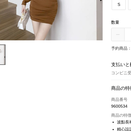
S
数量
予約商品：
支払いと
コンビニ受
お支払い
商品の特
クレジット
商品番号
9600534
コンビニ
商品の特
LINE Pay
波點長
精心設
Apple Pay