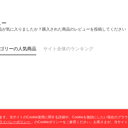
AFTEE
明』をご
AFTEE
なります。
ュー
延滞納金
品が気に入りましたか？購入された商品のレビューを投稿してください
後見人の同
個人情報
を行使し
ゴリーの人気商品
サイト全体のランキング
cs_tw@netp
を、必要な
AFTEE
意いただ
います。当サイトのCookie使用に関する詳細や、Cookieを無効にしたい場合のブラ
ライバシーポリシー
会社概要
」のCookieポリシーをご参照ください。お客さまが、当サイ
カスタマーサービ
規約のCookieポリシーに基づいてCookieを使用することに同意したものとみ