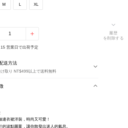
M
L
XL
履歴
を削除する
15 営業日で出荷予定
配送方法
け取り NT$499以上で送料無料
方法
徴
カード1回払い
店頭代金引換
徴
袖連衣裙洋裝，時尚又可愛！
計的波點圖案，讓你散發出迷人的氣息。