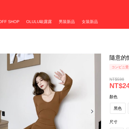
OFF SHOP
OLULU歐露露
男裝新品
女裝新品
隨意的
コンビニ受
NT$598
NT$2
顏色
黑色
尺寸