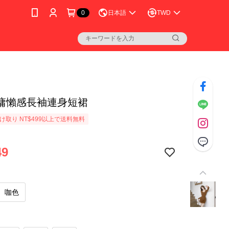
0
日本語
TWD
慵懶感長袖連身短裙
け取り NT$499以上で送料無料
49
咖色