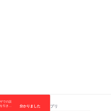
公式ホームページの『個人情報の収集、処理及び利用に関する声
参照ください（
https://aftee.tw/privacypolicy/
）。
の初回ご利用の際に、審査を通過すれば、最高額がNT$10,000に
支払い期限を過ぎた場合、その金額に基づいて年利20%の遅
が加算されます。未成年の利用者は、事前に法定代理人または
意を得ればAFTEEをご利用いただけます。
の処理、利用について疑問がある、または関連する法律の権利
たい場合は、ネットプロテクションズ
rotections.co.jp
にご連絡ください。上記に示した個人情報
購入注文書とあわせてAFTEEにご提供いただく、または
にあなたの個人情報の収集、処理、利用を許可することににご同
けない場合は、当サービスを選択しないでください。
ウザでの設
トを引き続
ス
分かりました
公式アプリ
なします。