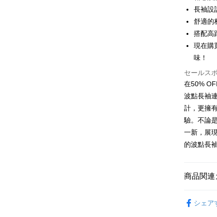
長袖設
JKOPAY
舒適的
搭配高
Easy Walle
現在購
Google Pa
味！
Plus Pay
セールス
在50% 
OP Pay La
波點長袖
説明
計，更擁
【OP Pay
AFTEE
1. 本サ
驗。不論
追加の申
説明
一新，展現
2. 支払い
一、 AF
的波點長
ATM払い
動的に OP
1.お支払
払いの回
ドウが表
す。
2.SMS
3. 実際
3.注文す
配送方法
商品関連
ジを基準
す。
4. 注文
4.ご注文
全家取貨
女裝
連
合、注文
員の場合は
シェア
が発生し
配送毎にNT
5.商品受
評価内容
たはアプリ