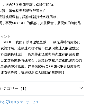
計，適合秋冬季節穿著，保暖又時尚。
材質，讓你整天都感到舒適自在。
跟鞋或運動鞋，讓你輕鬆打造各種風格。
t
買，享受50％OFF的優惠，抓住機會，展現你的時尚品
y
ポイント
OFF SHOP，我們引以為傲地呈獻，一款充滿時尚風格的
ter
連衣裙洋裝。這款連衣裙洋裝不僅展現出迷人的波點設
有舒適的長袖設計，為您帶來溫暖與時尚並存的完美體
 Later 使用説明】
代金後払い
ービスは台湾大哥大によって提供され、台湾大哥大のユーザーは
是日常穿搭或是特殊場合，這款連衣裙洋裝都能讓您煥然
請なしで即時に利用可能です。
自信的優雅風采。趕快來50% OFF SHOP尋找屬於您
方法で「OP Pay Later」を選択すると、注文が成立した後に自
TEE代金後払いについて
袖連衣裙洋裝，讓您成為眾人矚目的焦點吧！
 Pay Later の取引プロセスに移行し、携帯番号を確認後、分割
い方法でAFTEE代金後払いを選択すると、携帯電話認証ウィン
数や支払い期限を選択し、支払いを確認すると取引が完了しま
示されます。
で認証してお支払い手続を進めてください。
の承認額、分割回数および費用については、後続の取引確認ペー
るときのお支払いは不要です。商品はご指定の住所に配送されま
カテゴリー（1）
とします。
成立後30分以内に確認取引を行わない場合や審査が通過しない場
が完了すると、携帯に支払い通知のSMSが届きます。アプリ会
付款
衣裙/褲
は自動的にキャンセルされます。「転専審査」に未通過の状況
、AFTEE アプリプッシュ通知が届きます。
する
カスタマーサービス
た場合は、システムの評価基準に達していないことを意味し、
$45
け取り時のお支払いは不要です。商品を確かめてから、SMSま
についての説明はいたしかねます。
の通知に従って、4大コンビニ、またはATM/オンラインバンキ