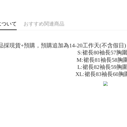
付款 後全
ングでお
配送毎にNT
【支払い
代金納付期
1. 分割払
プリをダウ
7-11取貨
について
おすすめ関連商品
の締め日後
以内まで
2. SM
配送毎にN
湾大直営店
お支払期限
で支払い
付款 後7-
もとに計算
品採現貨+預購，預購追加為14-20工作天(不含假
期限を延
配送毎にN
【注意事
（例：予
S:裙長80袖長57胸圍
1. 本サ
の有無に関
宅配
M:裙長81袖長58胸圍
よって提
スを購入
二、支払
L:裙長82袖長59胸圍
配送毎にN
渡した後
1.初回 
XL:裙長83袖長60胸
す。
き、限度
2. 「OP
2.決済金額
人情報（
3.現在、
処理およ
報の確認
三、利用規
3. 完全
プロテクシ
ださい：
ht
します。
文者の氏
これに限ら
されます。