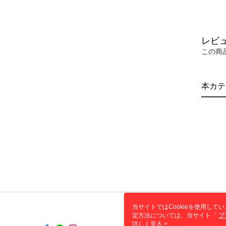
レビ
この商
本カテ
当サイトではCookieを使用して
定方法については、当サイト「
プ
き使用される場合、当社がサイト利用
詳しく見る >