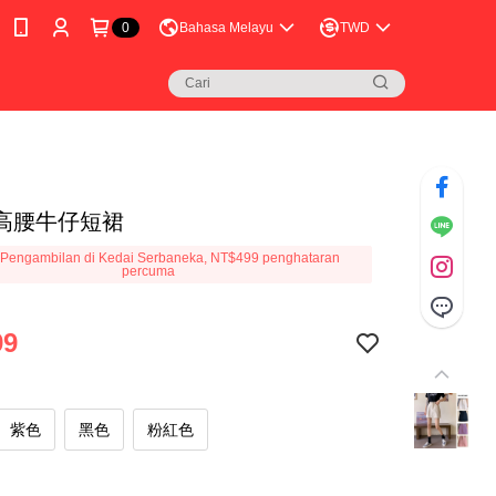
0
Bahasa Melayu
TWD
高腰牛仔短裙
Pengambilan di Kedai Serbaneka, NT$499 penghataran
percuma
99
紫色
黑色
粉紅色