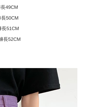
hli aplikasi akan menerima pemberitahuan tolak aplikasi
 yang diluluskan, tempoh ansuran yang tersedia, dan yuran
褲長49CM
家取貨
akan adalah tertakluk kepada maklumat yang dinyatakan
ayaran diperlukan apabila anda menerima produk. Sila buat
man pengesahan transaksi seterusnya.
n di empat kedai serbaneka utama, ATM atau perbankan
sanan
褲長50CM
ian dengan SMS pembayaran atau pemberitahuan tolak
aksi tidak disahkan dalam masa 30 minit selepas pesanan
FTEE.
付款
au jika permohonan gagal dalam proses semakan, pesanan
褲長51CM
alkan secara automatik. Jika permohonan gagal pada
anan | Penghantaran percuma untuk pesanan
 perhatian bahawa tempoh pembayaran adalah 14 hari. Walau
"semakan manual", ini bermakna kriteria pemarkahan sistem
un, bagi mereka yang telah memuat turun Aplikasi AFTEE
au lebih
M褲長52CM
nuhi; butiran penilaian khusus tidak akan didedahkan.
tar sebagai ahli AFTEE boleh menikmati tempoh
n sehingga 45 hari.
11取貨
embayaran]
anan | Penghantaran percuma untuk pesanan
mbayaran dikira dari masa kedai meminta pembayaran anda,
 ansuran melalui OP Pay Later akan dibilkan secara
engan bilangan hari yang boleh dilanjutkan oleh AFTEE.
au lebih
 dan tidak termasuk dalam bil telekom anda. SMS peringatan
h melanjutkan tempoh pembayaran anda sebelum anda
 akan dihantar selepas kitaran bil bulanan.
pesanan. Walau bagaimanapun, tiada jaminan bahawa anda
erima pesanan anda semasa tempoh pembayaran (cth.:
anan | Penghantaran percuma untuk pesanan
ngakses bil melalui pautan dalam SMS, anda boleh
apesanan atau produk yang mungkin mengambil masa yang
kan pembayaran anda melalui salah satu saluran berikut:
 untuk dihantar). Oleh itu, anda dikehendaki membuat
au lebih
dai serbaneka, kedai runcit Taiwan Mobile, pemindahan bank,
n kepada AFTEE dalam tempoh sama ada anda menerima
tau iPASS MONEY.
ing]
katan Pembayaran
yang diperakui untuk pengguna kali pertama boleh sehingga
n ini disediakan oleh Taiwan Mobile Co., Ltd. (“Syarikat”),
 Amaun diperakui sebenar yang diluluskan akan