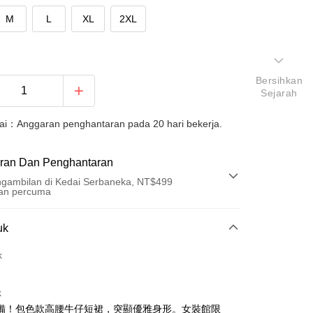
M
L
XL
2XL
Bersihkan
Sejarah
uai：Anggaran penghantaran pada 20 hari bekerja.
ran Dan Penghantaran
gambilan di Kedai Serbaneka, NT$499
an percuma
Pembayaran
uk
t (Bayaran Penuh)
k
an di Kedai Serbaneka
k
備！包色款高腰牛仔短裙，突顯優雅身形。女裝館限