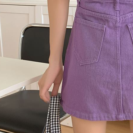
menggunaka
2. Berdas
"Pembayar
peribadi a
Mobile un
pengesahan
ansuran ol
3. Sila ba
pautan beri