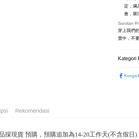
定，滿
Apple Pay
會，展
JKOPAY
Sorotan P
Easy Walle
穿上我們的
賣中，不
Google Pa
Plus PAY
Kategori 
OP Pay La
女裝
短裙
Deskripsi
Kongsi
[Terma Pe
AFTEE
Perkhidmat
Deskripsi
pengguna 
Pertama, 
Pemindah
Kemudian
Jika anda 
1. Dengan
ipsi
Rekomendasi
akan menga
pengesaha
Later sele
2. Anda b
Pilihan 
mudah alih
3. Tiada b
akhir pemb
dihantar k
全家取貨
pembayara
品採現貨 預購，預購追加為14-20工作天(不含假
4. Setela
NT$45/pe