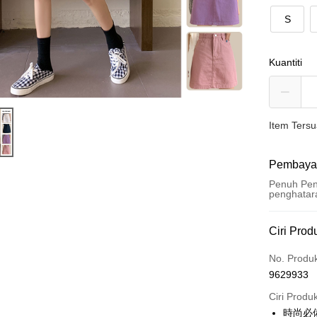
S
Kuantiti
Item Ters
Pembaya
Penuh Pen
penghatar
Kaedah 
Ciri Prod
Kad Kredi
No. Produ
9629933
Pengambil
Ciri Produ
LINE Pay
時尚必