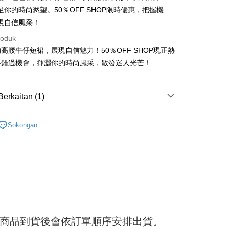
足你的時尚慾望。50％OFF SHOP限時優惠，把握機
現自信風采！
roduk
t
高腰牛仔短裙，展現自信魅力！50％OFF SHOP現正熱
要錯過機會，揮灑你的時尚風采，散發迷人光芒！
y
Berkaitan (1)
ter
 | 長裙
Sokongan
nggunaan untuk OP Pay Later]
an ini disediakan oleh Taiwan Mobile dan tersedia untuk
Taiwan Mobile tanpa memerlukan permohonan tambahan.
Mengenai Perkhidmatan AFTEE Beli Sekarang Bayar
an ATM
memilih OP Pay Later sebagai kaedah pembayaran, sistem
 memilih AFTEE sebagai kaedah pembayaran, mesej
rahkan anda secara automatik ke proses transaksi OP Pay
n AFTEE akan muncul.
pas pesanan dibuat. Anda perlu mengesahkan nombor telefon
oleh meneruskan pembayaran selepas pengesahan SMS.
Penghantaran
 anda, memilih bilangan ansuran, dan menetapkan tarikh
ayaran diperlukan apabila pesanan disahkan. Produk akan
ayaran. Transaksi akan dianggap selesai setelah
e alamat yang ditetapkan.
付款
n disahkan.
日) 商品到貨後會依訂單順序安排出貨。
h pesanan disahkan, anda akan menerima SMS pembayaran
sanan