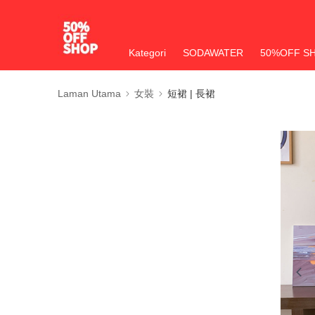
Kategori
SODAWATER
50%OFF S
Laman Utama
女裝
短裙 | 長裙