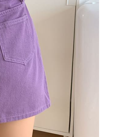
n bil syarikat ini.
arkan tujuan kontrak persetujuan pembayaran menggunakan
an Ansuran Gogo", kedai akan memberikan maklumat
nda (termasuk nama, telefon atau alamat) kepada Taiwan
tuk pengumpulan, pemprosesan dan penggunaan, untuk
, semakan dan pembetulan data yang diperlukan untuk bil
eh Taiwan Mobile.
ca syarat perkhidmatan pengguna secara lengkap melalui
kut: https://oppay.tw/userRule