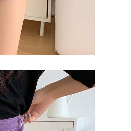
ng diingini, tarikh akhir pembayaran, dan setelah
an pembayaran, transaksi akan selesai.
kelulusan sebenar, bilangan ansuran dan jumlah bayaran
dasarkan halaman pengesahan transaksi seterusnya.
asa 30 minit selepas pesanan ditubuhkan, jika tidak pergi
esahkan transaksi atau jika tidak lulus semakan, pesanan
alkan secara automatik. Jika terdapat situasi "pindah untuk
usus" yang tidak lulus, ini menunjukkan bahawa sistem
tidak mencukupi, tiada penjelasan mengenai kandungan
boleh diberikan.
gan Kaedah Pembayaran】
ran ansuran tidak digabungkan dalam bil telekomunikasi,
an Ansuran Gogo" akan menghantar SMS peringatan
 selepas tarikh penyelesaian bulanan.
 pautan SMS untuk membuka bil, anda boleh memilih untuk
elalui "Kod bar kedai serbaneka / Kedai rasmi Taiwan
Pemindahan bank / Pembayaran J街口 / iPASS MONEY" dan
n.
nting】
matan ini disediakan oleh "Taiwan Mobile Co., Ltd." untuk
an pengguna membeli produk atau perkhidmatan melalui
an ini semasa transaksi, dan kedai akan menyerahkan hak
arga jual/beli ansuran kepada syarikat ini untuk membayar bil