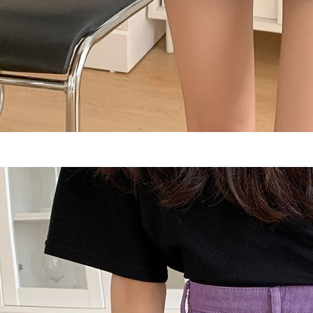
ansuran ya
mengesahk
3. Jumlah 
adalah ber
4. Dalam m
untuk meng
akan dibat
semakan kh
penilaian 
penilaian 
【Peneran
1. Pembaya
"Pembayar
pembayaran
2. Melalui
membayar m
Mobile / 
saluran lai
【Nota Pe
1. Perkhid
membolehk
perkhidmat
tuntutan h