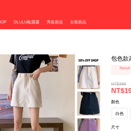
HOP
OLULU歐露露
男裝新品
女裝新品
包色款
Penuh 
NT$398
NT$1
顏色
白色
尺寸