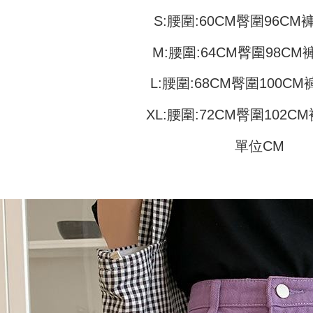
manakala a
Had kredit
AFTEE.
S:腰圍:60CM臀圍96CM
付款 後全
yang diken
5. Tiada b
pada hala
pembayara
NT$45/pe
M:腰圍:64CM臀圍98CM
dalam tal
Jika trans
aplikasi A
7-11取貨
dibuat, at
L:腰圍:68CM臀圍100CM
akan dibat
NT$45/pes
Sila ambil
peringkat 
bagaimanap
NT$499 at
XL:腰圍:72CM臀圍102C
tidak dipe
dan mendaf
pembayara
付款 後7-
[Arahan P
單位CM
NT$45/pes
Tempoh pe
Pembayaran
ditambah d
NT$499 at
berasingan
Anda bole
pembayaran
menerima 
宅配
boleh men
NT$70/pes
Selepas me
produk pr
menyelesai
lebih lama
NT$499 at
kod bar ke
pembayara
JKOPay, a
pesanan.
[Nota Pent
Kedua, Se
1. Jumlah 
Perkhidmata
NT$10,000.