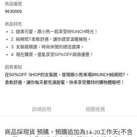
商品編號
超商取貨付款
9630006
LINE Pay
商品特色
Apple Pay
1. 甜美可愛，跟小熊一起享受BRUNCH時光！
2. 純棉短T柔軟舒適，讓你感受溫暖擁抱。
街口支付
3. 女裝館精選，時尚休閒的絕佳選擇。
悠遊付
4. 現在購買，還能享受50％OFF超值優惠！
Google Pay
銷售重點
在50％OFF SHOP的女裝館，發現跟小熊來場BRUNCH純棉短T，
全盈+PAY
柔軟舒適，讓你每天都充滿甜蜜，快來享受獨特的購物體驗吧！
大哥付你分期
相關說明
【大哥付你分期使用說明】
AFTEE先享後付
1.本服務由台灣大哥大提供，台灣大哥大用戶可立即使用無須另外申請。
詳細說明
相關推薦
2.付款方式選擇「大哥付你分期」，訂單成立後會自動跳轉到大哥付的交易
相關說明
流程，驗證手機門號後，選擇欲分期的期數、繳款截止日，確認付款後即完
【關於「AFTEE先享後付」】
成交易。
ATM付款
AFTEE先享後付是「在收到商品之後才付款」的支付方式。 讓您購物簡單
3.實際核准額度、可分期數及費用金額請依後續交易確認頁面所載為準。
便利好安心！
商品採現貨 預購，預購追加為14-20工作天(不含
4.訂單成立30分鐘內，如未前往確認交易或遇審核未通過，訂單將自動取
１．簡單：不需註冊會員、不需綁卡、不需儲值。