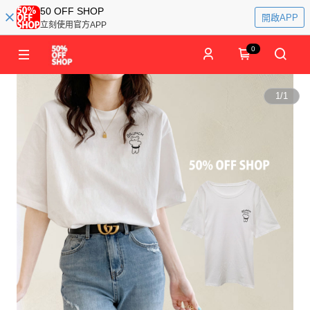
50 OFF SHOP
開啟APP
立刻使用官方APP
0
1
/
1