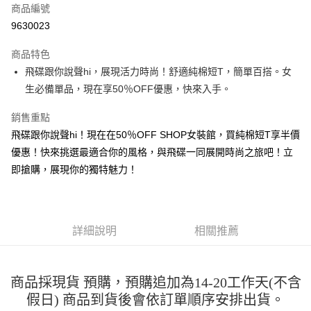
商品編號
超商取貨付款
9630023
LINE Pay
商品特色
Apple Pay
飛碟跟你說聲hi，展現活力時尚！舒適純棉短T，簡單百搭。女
生必備單品，現在享50％OFF優惠，快來入手。
街口支付
銷售重點
悠遊付
飛碟跟你說聲hi！現在在50％OFF SHOP女裝館，買純棉短T享半價
Google Pay
優惠！快來挑選最適合你的風格，與飛碟一同展開時尚之旅吧！立
即搶購，展現你的獨特魅力！
全盈+PAY
大哥付你分期
相關說明
【大哥付你分期使用說明】
詳細說明
相關推薦
AFTEE先享後付
1.本服務由台灣大哥大提供，台灣大哥大用戶可立即使用無須另外申請。
2.付款方式選擇「大哥付你分期」，訂單成立後會自動跳轉到大哥付的交易
相關說明
流程，驗證手機門號後，選擇欲分期的期數、繳款截止日，確認付款後即完
【關於「AFTEE先享後付」】
成交易。
商品採現貨 預購，預購追加為14-20工作天(不含
ATM付款
AFTEE先享後付是「在收到商品之後才付款」的支付方式。 讓您購物簡單
3.實際核准額度、可分期數及費用金額請依後續交易確認頁面所載為準。
便利好安心！
假日) 商品到貨後會依訂單順序安排出貨。
4.訂單成立30分鐘內，如未前往確認交易或遇審核未通過，訂單將自動取
１．簡單：不需註冊會員、不需綁卡、不需儲值。