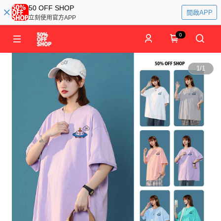
50 OFF SHOP
開啟APP
立刻使用官方APP
0
1
/
1