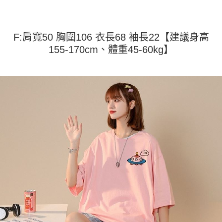
運送方式
消。如遇「轉專審核」未通過狀況，表示未達大哥付你分期系統評分，恕無
２．便利：只要手機號碼，簡訊認證，即可結帳。
法說明評估內容。
３．安心：先確認商品／服務後，再付款。
全家取貨付款
【繳款方式說明】
1.分期款項不併入電信帳單，「大哥付你分期」於每月結算日後寄送繳費提
每筆NT$45
【「AFTEE先享後付」結帳流程】
F:肩寬50 胸圍106 衣長68 袖長22【建議身高
醒簡訊。
１．於結帳方式選擇「AFTEE先享後付」後，將跳轉至「AFTEE先享後付」
155-170cm、體重45-60kg】
2.透過簡訊連結打開帳單後，可選擇「超商條碼／台灣大直營門市／銀行轉
付款 後全家取貨
結帳頁面，進行簡訊認證並確認金額後，即可完成結帳。
帳／街口支付／iPASS MONEY」等通路繳費。
２．訂單成立數日內，您將收到繳費通知簡訊。
每筆NT$45
３．收到繳費通知簡訊後14天內，點擊此簡訊中的連結，可透過四大超商／
【注意事項】
ATM／網路銀行／等多元方式進行付款，方視為交易完成。
7-11取貨付款
1.本服務係由「台灣大哥大股份有限公司」（以下簡稱本公司）所提供，讓
※ 請注意：結帳手續完成當下不需立刻繳費，但若您需要取消訂單，請聯絡
用戶於交易時，得透過本服務購買商品或服務，並由商店將買賣／分期付款
每筆NT$45，滿NT$499(含以上)免運費
購買商品的店家。未經商家同意取消之訂單仍視為有效，需透過AFTEE先享
買賣價金債權讓與本公司後，依約使用本公司帳單繳交帳款。
後付繳納相關費用。
2.基於同意付款使用「大哥付你分期」之契約關係目的，商店將以您的個人
付款 後7-11取貨
※ 交易是否成功請以「AFTEE先享後付 」之結帳頁面顯示為準，若有關於
資料（包含姓名、電話或地址）提供予台灣大哥大進項蒐集、處理及利用，
是否繳費成功／繳費後需取消欲退款等相關疑問，請聯繫「AFTEE先享後付
每筆NT$45，滿NT$499(含以上)免運費
由本公司與您本人進行分期帳單所需資料之確認、核對及更正。
客戶支援中心」
https://netprotections.freshdesk.com/support/home
3.完整用戶服務條款，請詳閱以下連結：
https://oppay.tw/userRule
宅配
【注意事項】
１．透過由恩沛科技股份有限公司提供之「AFTEE先享後付」服務完成之交
每筆NT$70，滿NT$499(含以上)免運費
易，需依本服務之必要範圍內提供個人資料，並將交易相關給付款項請求債
權轉讓予恩沛科技股份有限公司。
２．關於個人資料處理事宜，請瀏覽以下網址：
https://aftee.tw/terms/#terms3
３．未成年的使用者請事先徵得法定代理人或監護人之同意方可使用
「AFTEE先享後付」，若未經同意申辦者引起之損失，本公司不負相關責