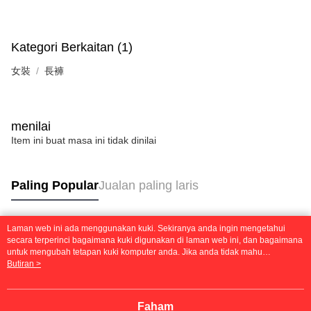
Kategori Berkaitan (1)
女裝
長褲
menilai
Item ini buat masa ini tidak dinilai
Paling Popular
Jualan paling laris
Laman web ini ada menggunakan kuki. Sekiranya anda ingin mengetahui
Tag Popular
secara terperinci bagaimana kuki digunakan di laman web ini, dan bagaimana
untuk mengubah tetapan kuki komputer anda. Jika anda tidak mahu
menggunakan kuki di komputer anda, sila rujuk penerangan mengenai kuki.
Butiran >
Dasar Privasi
Laman web ini ada menggunakan kuki. Sekiranya anda ingin
mengetahui secara terperinci bagaimana kuki digunakan di laman web ini,
dan bagaimana untuk mengubah tetapan kuki komputer anda. Jika anda tidak
Faham