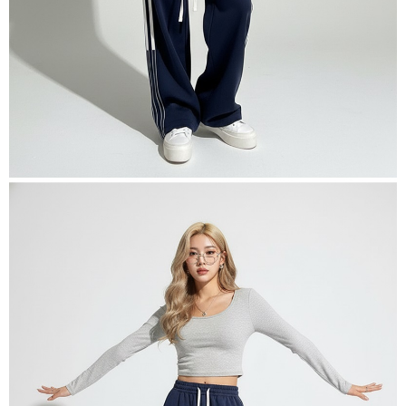
membayar melalui "Kod bar kedai serbaneka / Kedai rasmi Taiwan
Mobile / Pemindahan bank / Pembayaran J街口 / iPASS MONEY" dan
saluran lain.
【Nota Penting】
1. Perkhidmatan ini disediakan oleh "Taiwan Mobile Co., Ltd." untuk
membolehkan pengguna membeli produk atau perkhidmatan melalui
perkhidmatan ini semasa transaksi, dan kedai akan menyerahkan hak
tuntutan harga jual/beli ansuran kepada syarikat ini untuk membayar bil
menggunakan bil syarikat ini.
2. Berdasarkan tujuan kontrak persetujuan pembayaran menggunakan
"Pembayaran Ansuran Gogo", kedai akan memberikan maklumat peribadi
anda (termasuk nama, telefon atau alamat) kepada Taiwan Mobile untuk
pengumpulan, pemprosesan dan penggunaan, untuk pengesahan,
semakan dan pembetulan data yang diperlukan untuk bil ansuran oleh
Taiwan Mobile.
3. Sila baca syarat perkhidmatan pengguna secara lengkap melalui
pautan berikut: https://oppay.tw/userRule