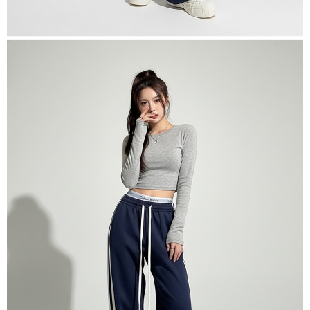
untuk menggunakan AFTEE.
【Panduan Penggunaan Pembayaran Ansuran Gogo】
1. Perkhidmatan ini disediakan oleh Taiwan Mobile, pengguna telefon
Sila hubungi NP Taiwan Inc. di
cs_tw@netprotections.co.jp
jika anda
mudah alih boleh segera menggunakan tanpa perlu memohon lagi.
mempunyai sebarang kebimbangan mengenai pemprosesan dan
(Hanya untuk nombor langganan peribadi, tidak terbuka untuk syarikat
penggunaan pada data peribadi. Jika anda tidak bersetuju dengan data
dan kad prabayar)
peribadi yang disenaraikan seperti di atas akan dikumpul dan digunakan
2. Pilihan kaedah pembayaran "Pembayaran Ansuran Gogo", selepas
oleh AFTEE, sila jangan gunakan perkhidmatan ini.
pesanan ditubuhkan, akan secara automatik dialihkan ke proses
transaksi Gogo, selepas pengesahan nombor telefon, pilih bilangan
ansuran yang diingini, tarikh akhir pembayaran, dan setelah
mengesahkan pembayaran, transaksi akan selesai.
3. Jumlah kelulusan sebenar, bilangan ansuran dan jumlah bayaran
adalah berdasarkan halaman pengesahan transaksi seterusnya.
4. Dalam masa 30 minit selepas pesanan ditubuhkan, jika tidak pergi
untuk mengesahkan transaksi atau jika tidak lulus semakan, pesanan
akan dibatalkan secara automatik. Jika terdapat situasi "pindah untuk
semakan khusus" yang tidak lulus, ini menunjukkan bahawa sistem
penilaian tidak mencukupi, tiada penjelasan mengenai kandungan
penilaian boleh diberikan.
【Penerangan Kaedah Pembayaran】
1. Pembayaran ansuran tidak digabungkan dalam bil telekomunikasi,
"Pembayaran Ansuran Gogo" akan menghantar SMS peringatan
pembayaran selepas tarikh penyelesaian bulanan.
2. Melalui pautan SMS untuk membuka bil, anda boleh memilih untuk