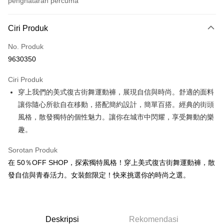
penghataran percuma
Kaedah Pembayaran
Ciri Produk
Kad Kredit (Bayaran Penuh)
No. Produk
Pengambilan di Kedai Serbaneka
9630350
LINE Pay
Ciri Produk
Apple Pay
穿上我們的美式復古街舞運動褲，展現自信與時尚。舒適的面料
讓你隨心所欲自在移動，搭配簡約設計，簡單百搭。經典的街頭
JKOPAY
風格，散發獨特的個性魅力。讓你在城市中閃耀，享受舞動的樂
Easy Wallet
趣。
Google Pay
Sorotan Produk
Plus PAY
在 50％OFF SHOP，探索獨特風格！穿上美式復古街舞運動褲，散
發自信與青春活力。女裝館限定！快來挑選你的時尚之選。
OP Pay Later
Deskripsi
[Terma Penggunaan untuk OP Pay Later]
AFTEE
Deskripsi
Rekomendasi
Perkhidmatan ini disediakan oleh Taiwan Mobile dan tersedia untuk
Deskripsi