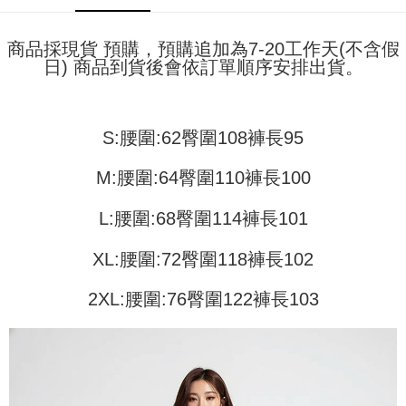
pengguna Taiwan Mobile tanpa memerlukan permohonan tambahan.
Pertama, Mengenai Perkhidmatan AFTEE Beli Sekarang Bayar Kemudian
Pemindahan ATM
1. Dengan memilih AFTEE sebagai kaedah pembayaran, mesej
Jika anda memilih OP Pay Later sebagai kaedah pembayaran, sistem
商品採現貨 預購，預購追加為7-20工作天(不含假
pengesahan AFTEE akan muncul.
akan mengarahkan anda secara automatik ke proses transaksi OP Pay
日) 商品到貨後會依訂單順序安排出貨。
2. Anda boleh meneruskan pembayaran selepas pengesahan SMS.
Pilihan Penghantaran
Later selepas pesanan dibuat. Anda perlu mengesahkan nombor telefon
3. Tiada bayaran diperlukan apabila pesanan disahkan. Produk akan
mudah alih anda, memilih bilangan ansuran, dan menetapkan tarikh
dihantar ke alamat yang ditetapkan.
全家取貨付款
akhir pembayaran. Transaksi akan dianggap selesai setelah pembayaran
4. Setelah pesanan disahkan, anda akan menerima SMS pembayaran
disahkan.
NT$45/pesanan
manakala ahli aplikasi akan menerima pemberitahuan tolak aplikasi
S:腰圍:62臀圍108褲長95
AFTEE.
Had kredit yang diluluskan, tempoh ansuran yang tersedia, dan yuran
付款 後全家取貨
5. Tiada bayaran diperlukan apabila anda menerima produk. Sila buat
M:腰圍:64臀圍110褲長100
yang dikenakan adalah tertakluk kepada maklumat yang dinyatakan
pembayaran di empat kedai serbaneka utama, ATM atau perbankan
NT$45/pesanan
pada halaman pengesahan transaksi seterusnya.
dalam talian dengan SMS pembayaran atau pemberitahuan tolak aplikasi
L:腰圍:68臀圍114褲長101
AFTEE.
7-11取貨付款
Jika transaksi tidak disahkan dalam masa 30 minit selepas pesanan
dibuat, atau jika permohonan gagal dalam proses semakan, pesanan
NT$45/pesanan | Penghantaran percuma untuk pesanan
Sila ambil perhatian bahawa tempoh pembayaran adalah 14 hari. Walau
XL:腰圍:72臀圍118褲長102
akan dibatalkan secara automatik. Jika permohonan gagal pada
bagaimanapun, bagi mereka yang telah memuat turun Aplikasi AFTEE
NT$499 atau lebih
peringkat "semakan manual", ini bermakna kriteria pemarkahan sistem
dan mendaftar sebagai ahli AFTEE boleh menikmati tempoh pembayaran
tidak dipenuhi; butiran penilaian khusus tidak akan didedahkan.
2XL:腰圍:76臀圍122褲長103
sehingga 45 hari.
付款 後7-11取貨
[Arahan Pembayaran]
NT$45/pesanan | Penghantaran percuma untuk pesanan
Tempoh pembayaran dikira dari masa kedai meminta pembayaran anda,
ditambah dengan bilangan hari yang boleh dilanjutkan oleh AFTEE. Anda
NT$499 atau lebih
Pembayaran ansuran melalui OP Pay Later akan dibilkan secara
boleh melanjutkan tempoh pembayaran anda sebelum anda menerima
berasingan dan tidak termasuk dalam bil telekom anda. SMS peringatan
pesanan. Walau bagaimanapun, tiada jaminan bahawa anda boleh
宅配
pembayaran akan dihantar selepas kitaran bil bulanan.
menerima pesanan anda semasa tempoh pembayaran (cth.: produk
NT$70/pesanan | Penghantaran percuma untuk pesanan