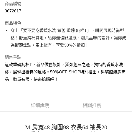
商品編號
超商取貨付款
9672617
LINE Pay
商品特色
Apple Pay
穿上「要不要吃香蕉水洗 做舊 重磅 純棉T」，瞬間展現時尚型
格！舒適純棉質地，給你最佳舒適感。別具品味的設計，讓你成
街口支付
為街頭焦點。馬上擁有，享受50%的折扣！
悠遊付
銷售重點
Google Pay
這款重磅純棉T，新品做舊設計，猶如經典之選，獨特的香蕉水洗工
藝，展現出獨特的風格。50％OFF SHOP特別推出，男裝館熱銷商
全盈+PAY
品，數量有限，快來搶購吧！
大哥付你分期
相關說明
【大哥付你分期使用說明】
AFTEE先享後付
1.本服務由台灣大哥大提供，台灣大哥大用戶可立即使用無須另外申請。
詳細說明
相關推薦
2.付款方式選擇「大哥付你分期」，訂單成立後會自動跳轉到大哥付的交易
相關說明
流程，驗證手機門號後，選擇欲分期的期數、繳款截止日，確認付款後即完
【關於「AFTEE先享後付」】
成交易。
ATM付款
AFTEE先享後付是「在收到商品之後才付款」的支付方式。 讓您購物簡單
3.實際核准額度、可分期數及費用金額請依後續交易確認頁面所載為準。
便利好安心！
M:肩寬48 胸圍98 衣長64 袖長20
4.訂單成立30分鐘內，如未前往確認交易或遇審核未通過，訂單將自動取
１．簡單：不需註冊會員、不需綁卡、不需儲值。