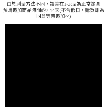
任。
由於測量方法不同，誤差在1-3cm為正常範圍
４．使用「AFTEE先享後付」時，將依據個別帳號之用戶狀況，依本公司即
時審查核予不同之上限額度；若仍有額度不足之情形，本公司將視審查結果
預購追加商品時間約7-14天(不含假日，購買即為
請求用戶進行身份認證。
同意等待追加^^)
５．嚴禁一人註冊多個帳號或使用他人資訊註冊。若發現惡意使用之情形，
恩沛科技股份有限公司將有權停止該用戶之使用額度並採取法律行動。