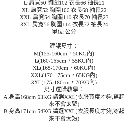
L:肩寬50 胸圍102 衣長66 袖長21
運送方式
消。如遇「轉專審核」未通過狀況，表示未達大哥付你分期系統評分，恕無
２．便利：只要手機號碼，簡訊認證，即可結帳。
法說明評估內容。
XL:肩寬52 胸圍106 衣長68 袖長22
３．安心：先確認商品／服務後，再付款。
全家取貨付款
【繳款方式說明】
XXL:肩寬54 胸圍110 衣長70 袖長23
1.分期款項不併入電信帳單，「大哥付你分期」於每月結算日後寄送繳費提
每筆NT$45
【「AFTEE先享後付」結帳流程】
醒簡訊。
3XL:肩寬56 胸圍114 衣長72 袖長24
１．於結帳方式選擇「AFTEE先享後付」後，將跳轉至「AFTEE先享後付」
2.透過簡訊連結打開帳單後，可選擇「超商條碼／台灣大直營門市／銀行轉
付款 後全家取貨
結帳頁面，進行簡訊認證並確認金額後，即可完成結帳。
單位:公分
帳／街口支付／iPASS MONEY」等通路繳費。
２．訂單成立數日內，您將收到繳費通知簡訊。
每筆NT$45
３．收到繳費通知簡訊後14天內，點擊此簡訊中的連結，可透過四大超商／
【注意事項】
建議尺寸：
ATM／網路銀行／等多元方式進行付款，方視為交易完成。
7-11取貨付款
1.本服務係由「台灣大哥大股份有限公司」（以下簡稱本公司）所提供，讓
※ 請注意：結帳手續完成當下不需立刻繳費，但若您需要取消訂單，請聯絡
M(155-160cm，50KG內)
用戶於交易時，得透過本服務購買商品或服務，並由商店將買賣／分期付款
每筆NT$45，滿NT$499(含以上)免運費
購買商品的店家。未經商家同意取消之訂單仍視為有效，需透過AFTEE先享
買賣價金債權讓與本公司後，依約使用本公司帳單繳交帳款。
L(160-165cm，55KG內)
後付繳納相關費用。
2.基於同意付款使用「大哥付你分期」之契約關係目的，商店將以您的個人
付款 後7-11取貨
※ 交易是否成功請以「AFTEE先享後付 」之結帳頁面顯示為準，若有關於
XL(165-170cm，60KG內)
資料（包含姓名、電話或地址）提供予台灣大哥大進項蒐集、處理及利用，
是否繳費成功／繳費後需取消欲退款等相關疑問，請聯繫「AFTEE先享後付
XXL(170-175cm，65KG內)
每筆NT$45，滿NT$499(含以上)免運費
由本公司與您本人進行分期帳單所需資料之確認、核對及更正。
客戶支援中心」
https://netprotections.freshdesk.com/support/home
3.完整用戶服務條款，請詳閱以下連結：
https://oppay.tw/userRule
3XL(175-180cm，70KG內)
宅配
【注意事項】
尺寸選購教學：
１．透過由恩沛科技股份有限公司提供之「AFTEE先享後付」服務完成之交
每筆NT$70，滿NT$499(含以上)免運費
A.身高168cm 63KG 請選XXL(衣服寬度才夠,穿起
易，需依本服務之必要範圍內提供個人資料，並將交易相關給付款項請求債
權轉讓予恩沛科技股份有限公司。
來不會太緊)
２．關於個人資料處理事宜，請瀏覽以下網址：
B.身高171cm 54KG 請選XXL(衣服長度才夠,穿起
https://aftee.tw/terms/#terms3
來不會太短)
３．未成年的使用者請事先徵得法定代理人或監護人之同意方可使用
「AFTEE先享後付」，若未經同意申辦者引起之損失，本公司不負相關責