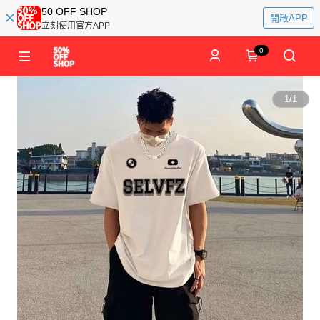
50 OFF SHOP
開啟APP
立刻使用官方APP
0
1
/
1