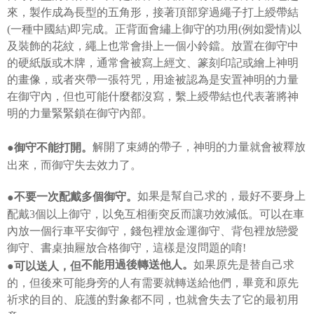
宅配
pembayaran akan dihantar selepas kitaran bil bulanan.
menerima pesanan anda semasa tempoh pembayaran (cth.: produk
來，製作成為長型的五角形，接著頂部穿過繩子打上綬帶結
NT$70/pesanan | Penghantaran percuma untuk pesanan
prapesanan atau produk yang mungkin mengambil masa yang lebih
(一種中國結)即完成。正背面會繡上御守的功用(例如愛情)以
Selepas mengakses bil melalui pautan dalam SMS, anda boleh
NT$499 atau lebih
lama untuk dihantar). Oleh itu, anda dikehendaki membuat pembayaran
menyelesaikan pembayaran anda melalui salah satu saluran berikut: kod
及裝飾的花紋，繩上也常會掛上一個小鈴鐺。放置在御守中
kepada AFTEE dalam tempoh sama ada anda menerima pesanan.
bar kedai serbaneka, kedai runcit Taiwan Mobile, pemindahan bank,
的硬紙版或木牌，通常會被寫上經文、篆刻印記或繪上神明
JKOPay, atau iPASS MONEY.
Kedua, Sekatan Pembayaran
的畫像，或者夾帶一張符咒，用途被認為是安置神明的力量
1. Jumlah yang diperakui untuk pengguna kali pertama boleh sehingga
[Nota Penting]
在御守內，但也可能什麼都沒寫，繫上綬帶結也代表著將神
NT$10,000. Amaun diperakui sebenar yang diluluskan akan berdasarkan
keputusan pensijilan dan semakan oleh AFTEE.
明的力量緊緊鎖在御守內部。
Perkhidmatan ini disediakan oleh Taiwan Mobile Co., Ltd. (“Syarikat”),
2. Amaun perbelanjaan minimum mestilah lebih besar daripada NT$20.
yang membolehkan pelanggan membeli barangan atau perkhidmatan
3. Pada masa ini hanya tersedia untuk ahli Taiwan.
melalui perkhidmatan ini pada masa transaksi. Hasil daripada pembelian
解開了束縛的帶子，神明的力量就會被釋放
●御守不能打開。
atau pembayaran ansuran akan dipindahkan oleh peniaga kepada
Ketiga, Syarat Perkhidmatan
出來，而御守失去效力了。
Syarikat, dan pelanggan hendaklah membuat pembayaran mengikut
Perkhidmatan AFTEE Beli Sekarang Bayar Kemudian disediakan oleh NP
perjanjian menggunakan sistem bil Syarikat.
Taiwan, Inc. dan AFTEE akan membuat bil kepada pengguna. AFTEE
如果是幫自己求的，最好不要身上
不要一次配戴多個御守。
●
akan menggunakan data peribadi yang dikumpul (termasuk nama
Untuk memenuhi hubungan kontrak yang terjalin melalui persetujuan
配戴3個以上御守，以免互相衝突反而讓功效減低。可以在車
pembeli, no. telefon, nama penerima, no. telefon, alamat penerima) untuk
penggunaan OP Pay Later, peniaga akan memberikan maklumat peribadi
penggunaan perkhidmatan. Sila rujuk kepada "Penyata Pengumpulan
內放一個行車平安御守，錢包裡放金運御守、背包裡放戀愛
anda (termasuk nama, nombor telefon, atau alamat) kepada Syarikat bagi
Data Peribadi, Pemprosesan, Penggunaan"
tujuan pengumpulan, pemprosesan dan penggunaan data yang
御守、書桌抽屜放合格御守，這樣是沒問題的唷!
(https://aftee.tw/privacypolicy/
) untuk maklumat lanjut.
diperlukan untuk pengebilan ansuran, termasuk pengesahan,
如果原先是替自己求
不能用過後轉送他人。
●可以送人，但
pengesahan semula dan pembetulan.
Jumlah yang diperakui untuk pengguna kali pertama yang lulus
的，但後來可能身旁的人有需要就轉送給他們，畢竟和原先
kelulusan boleh sehingga NT$10,000. Jika pengguna tidak membuat
Untuk terma perkhidmatan penuh, sila rujuk pautan berikut:
祈求的目的、庇護的對象都不同，也就會失去了它的最初用
pembayaran dalam tempoh tersebut, yuran pembayaran lewat sebanyak
https://oppay.tw/userRule
" target="_blank" class="link revert-