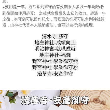
20% setahun akan dikenakan. Pengguna bawah umur dikehendaki
意。
style">https://oppay.tw/userRule
mendapatkan kebenaran daripada ibu bapa atau penjaga yang sah
通常拿到御守的有效期限大多以一年為限(收
效用是一年。
●
untuk menggunakan AFTEE.
【Panduan Penggunaan Pembayaran Ansuran Gogo】
到後開始使用起算)，之後就會慢慢失去它的效力。超過一年
1. Perkhidmatan ini disediakan oleh Taiwan Mobile, pengguna telefon
Sila hubungi NP Taiwan Inc. di
cs_tw@netprotections.co.jp
jika anda
之後，御守袋可以留作紀念，而裡面的符咒可以拿到神社歸
mudah alih boleh segera menggunakan tanpa perlu memohon lagi.
mempunyai sebarang kebimbangan mengenai pemprosesan dan
(Hanya untuk nombor langganan peribadi, tidak terbuka untuk syarikat
還，由神社代替本人燒納處理，也可以自行燒納處理。
penggunaan pada data peribadi. Jika anda tidak bersetuju dengan data
dan kad prabayar)
peribadi yang disenaraikan seperti di atas akan dikumpul dan digunakan
2. Pilihan kaedah pembayaran "Pembayaran Ansuran Gogo", selepas
清水寺-勝守
oleh AFTEE, sila jangan gunakan perkhidmatan ini.
pesanan ditubuhkan, akan secara automatik dialihkan ke proses
地主神社-成績向上
transaksi Gogo, selepas pengesahan nombor telefon, pilih bilangan
ansuran yang diingini, tarikh akhir pembayaran, dan setelah
明治神宮-就職成就
mengesahkan pembayaran, transaksi akan selesai.
地主神社-福錢
3. Jumlah kelulusan sebenar, bilangan ansuran dan jumlah bayaran
adalah berdasarkan halaman pengesahan transaksi seterusnya.
野宮神社-學業御守藍
4. Dalam masa 30 minit selepas pesanan ditubuhkan, jika tidak pergi
野宮神社-學業御守粉
untuk mengesahkan transaksi atau jika tidak lulus semakan, pesanan
淺草寺-安產御守
akan dibatalkan secara automatik. Jika terdapat situasi "pindah untuk
semakan khusus" yang tidak lulus, ini menunjukkan bahawa sistem
penilaian tidak mencukupi, tiada penjelasan mengenai kandungan
penilaian boleh diberikan.
【Penerangan Kaedah Pembayaran】
1. Pembayaran ansuran tidak digabungkan dalam bil telekomunikasi,
"Pembayaran Ansuran Gogo" akan menghantar SMS peringatan
pembayaran selepas tarikh penyelesaian bulanan.