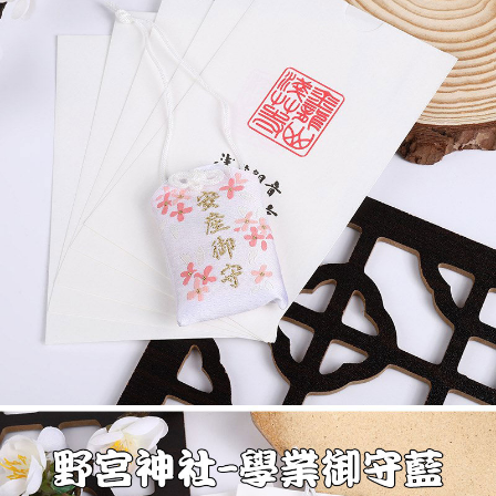
2. Melalui pautan SMS untuk membuka bil, anda boleh memilih untuk
membayar melalui "Kod bar kedai serbaneka / Kedai rasmi Taiwan
Mobile / Pemindahan bank / Pembayaran J街口 / iPASS MONEY" dan
saluran lain.
【Nota Penting】
1. Perkhidmatan ini disediakan oleh "Taiwan Mobile Co., Ltd." untuk
membolehkan pengguna membeli produk atau perkhidmatan melalui
perkhidmatan ini semasa transaksi, dan kedai akan menyerahkan hak
tuntutan harga jual/beli ansuran kepada syarikat ini untuk membayar bil
menggunakan bil syarikat ini.
2. Berdasarkan tujuan kontrak persetujuan pembayaran menggunakan
"Pembayaran Ansuran Gogo", kedai akan memberikan maklumat peribadi
anda (termasuk nama, telefon atau alamat) kepada Taiwan Mobile untuk
pengumpulan, pemprosesan dan penggunaan, untuk pengesahan,
semakan dan pembetulan data yang diperlukan untuk bil ansuran oleh
Taiwan Mobile.
3. Sila baca syarat perkhidmatan pengguna secara lengkap melalui
pautan berikut: https://oppay.tw/userRule