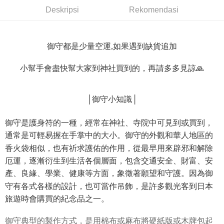
AFTEE
Deskripsi
Rekomendasi
Perkhidmatan ini disediakan oleh Taiwan Mobile dan tersedia untuk
Deskripsi
pengguna Taiwan Mobile tanpa memerlukan permohonan tambahan.
Pertama, Mengenai Perkhidmatan AFTEE Beli Sekarang Bayar Kemudian
Pemindahan ATM
1. Dengan memilih AFTEE sebagai kaedah pembayaran, mesej
Jika anda memilih OP Pay Later sebagai kaedah pembayaran, sistem
pengesahan AFTEE akan muncul.
御守都是少量空運,如果遇到缺貨追加
akan mengarahkan anda secara automatik ke proses transaksi OP Pay
2. Anda boleh meneruskan pembayaran selepas pengesahan SMS.
Pilihan Penghantaran
Later selepas pesanan dibuat. Anda perlu mengesahkan nombor telefon
3. Tiada bayaran diperlukan apabila pesanan disahkan. Produk akan
mudah alih anda, memilih bilangan ansuran, dan menetapkan tarikh
小幫手會盡快幫大家到神社買到的，再請多多見諒🙏
dihantar ke alamat yang ditetapkan.
全家取貨付款
akhir pembayaran. Transaksi akan dianggap selesai setelah pembayaran
4. Setelah pesanan disahkan, anda akan menerima SMS pembayaran
disahkan.
NT$45/pesanan
manakala ahli aplikasi akan menerima pemberitahuan tolak aplikasi
AFTEE.
│御守小知識│
Had kredit yang diluluskan, tempoh ansuran yang tersedia, dan yuran
付款 後全家取貨
5. Tiada bayaran diperlukan apabila anda menerima produk. Sila buat
yang dikenakan adalah tertakluk kepada maklumat yang dinyatakan
pembayaran di empat kedai serbaneka utama, ATM atau perbankan
NT$45/pesanan
pada halaman pengesahan transaksi seterusnya.
御守是護身符的一種，經常在神社、寺院中可見到或買到，
dalam talian dengan SMS pembayaran atau pemberitahuan tolak aplikasi
AFTEE.
通常是可輕易握在手掌中的大小。御守的外觀和華人地區的
7-11取貨付款
Jika transaksi tidak disahkan dalam masa 30 minit selepas pesanan
dibuat, atau jika permohonan gagal dalam proses semakan, pesanan
香火袋相似，也有祈求護佑的作用，從最早用來辟邪和解除
NT$45/pesanan | Penghantaran percuma untuk pesanan
Sila ambil perhatian bahawa tempoh pembayaran adalah 14 hari. Walau
akan dibatalkan secara automatik. Jika permohonan gagal pada
bagaimanapun, bagi mereka yang telah memuat turun Aplikasi AFTEE
厄運，逐漸衍生到生活各個層面，包含交通安全、財富、安
NT$499 atau lebih
peringkat "semakan manual", ini bermakna kriteria pemarkahan sistem
dan mendaftar sebagai ahli AFTEE boleh menikmati tempoh pembayaran
產、良緣、學業、健康等方面，象徵著願望和守護。因為御
tidak dipenuhi; butiran penilaian khusus tidak akan didedahkan.
sehingga 45 hari.
付款 後7-11取貨
守有各式各樣的設計，也可當作吊飾，是許多觀光客到日本
[Arahan Pembayaran]
NT$45/pesanan | Penghantaran percuma untuk pesanan
Tempoh pembayaran dikira dari masa kedai meminta pembayaran anda,
旅遊時會購買的紀念品之一。
ditambah dengan bilangan hari yang boleh dilanjutkan oleh AFTEE. Anda
NT$499 atau lebih
Pembayaran ansuran melalui OP Pay Later akan dibilkan secara
boleh melanjutkan tempoh pembayaran anda sebelum anda menerima
berasingan dan tidak termasuk dalam bil telekom anda. SMS peringatan
御守典型的製作方式，是用棉布或麻布將硬紙版或木牌包起
pesanan. Walau bagaimanapun, tiada jaminan bahawa anda boleh