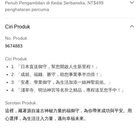
Penuh Pengambilan di Kedai Serbaneka, NT$499
penghataran percuma
Kaedah Pembayaran
Ciri Produk
Kad Kredit (Bayaran Penuh)
No. Produk
Pengambilan di Kedai Serbaneka
9674883
LINE Pay
Ciri Produk
Apple Pay
1. 「日本直送御守，幫您開啟人生新里程！」
2. 「成就、福錢、勝守，助您事業事半功倍！」
JKOPAY
3. 「安產、學業御守，為生活加添一絲神聖庇佑。」
Easy Wallet
4. 「淺草寺、明治神宮等名所之精品，專程送至您手中！」
Google Pay
Sorotan Produk
Plus PAY
這裡，藏著源自遠古神秘力量的福御守，為你帶來成功與平安。用
心選擇，為生活注入力量，邁向幸福未來。
OP Pay Later
Deskripsi
[Terma Penggunaan untuk OP Pay Later]