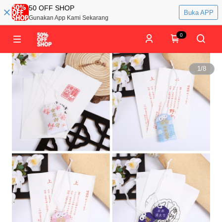
50 OFF SHOP
Buka APP
Gunakan App Kami Sekarang
0
1
/
8