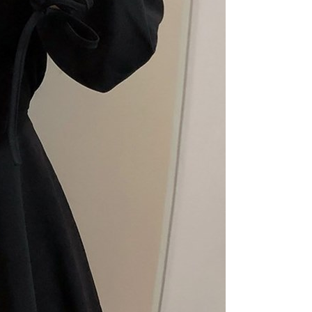
公式ホームページの『個人情報の収集、処理及び利用に関する声
参照ください（
https://aftee.tw/privacypolicy/
）。
の初回ご利用の際に、審査を通過すれば、最高額がNT$10,000に
支払い期限を過ぎた場合、その金額に基づいて年利20%の遅
が加算されます。未成年の利用者は、事前に法定代理人または
意を得ればAFTEEをご利用いただけます。
の処理、利用について疑問がある、または関連する法律の権利
たい場合は、ネットプロテクションズ
rotections.co.jp
にご連絡ください。上記に示した個人情報
購入注文書とあわせてAFTEEにご提供いただく、または
にあなたの個人情報の収集、処理、利用を許可することににご同
けない場合は、当サービスを選択しないでください。