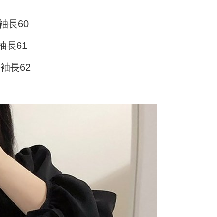
家取貨
支払いください。
$45
袖長60
方法の説明】
限は最短で 14 日以内ですので、ご注意ください。AFTEE ア
いの金額は電信請求書に統合されず、「OP Pay Later」は毎月
ンロードして AFTEE 会員になるとお支払い期限を最長 45 日
付款
に支払いリマインダーのSMSを送信します。
延長できます。
袖長61
Sのリンクを通じて請求書を開いた後、「コンビニバーコード／台
T$45、NT$499以上で送料無料
舗／銀行振込／街口支払い／iPASS MONEY」などのチャネル
は、ショップが請求した期日と、AFTEEで延長できる日数を
M袖長62
を選択できます。
11取貨
されます。AFTEEで注文すると、商品を受け取るまで支払い
長できますが、商品を期限内に受け取れない場合があります
T$45、NT$499以上で送料無料
項】
約商品や商品到着日が比較的遅い商品）。そのため、商品到着
ービスは「台湾大哥大株式会社」（以下「当社」といいます）に
わらず、AFTEEで指定された期限内にお支払いください。
供され、ユーザーが取引時に本サービスを通じて商品やサービ
できるようにし、店舗が売買／分割払い売買の債権を当社に譲
い限度額
T$70、NT$499以上で送料無料
、契約に基づいて当社の請求書で帳款を支払うことになりま
AFTEEを ご利用の際に、認証結果及び当社の審査の結果に基づ
額が設定されます。
 Pay Later」を利用する契約関係の目的から、店舗はあなたの個
は最低NT$20です。
名前、電話または住所を含む）を台湾大哥大に提供し、収集、
台湾の会員のみご利用いただけます。
び利用するために、当社があなた本人と分割請求書に必要な情
、照合および修正を行います。
約「AFTEE代金後払い」（以下当サービスという）はネット
なユーザーサービス規約については、以下のリンクを参照してく
ョンズ（以下 AFTEE という）が提供し、AFTEEが代金を徴収
tps://oppay.tw/userRule
当サービスご利用の際に提供しなければならない個人情報（注
名、電話番号、受取人の氏名、電話番号、受取人住所を含むが
ない）は、AFTEEに渡され当サービスで必要な範囲内で利用
AFTEEの個人情報の収集、処理、利用について、詳細は