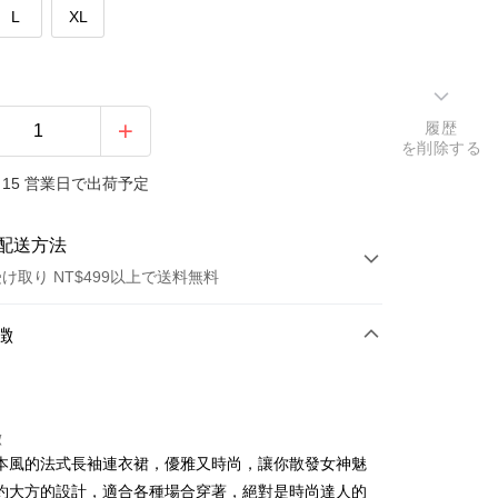
L
XL
履歴
を削除する
15 営業日で出荷予定
配送方法
け取り NT$499以上で送料無料
方法
徴
カード1回払い
店頭代金引換
徴
本風的法式長袖連衣裙，優雅又時尚，讓你散發女神魅
約大方的設計，適合各種場合穿著，絕對是時尚達人的