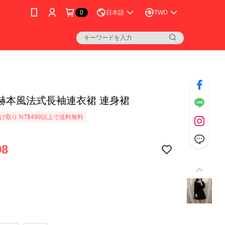
0
日本語
TWD
赫本風法式長袖連衣裙 連身裙
け取り NT$499以上で送料無料
98