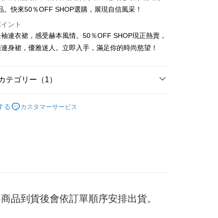
品。快來50％OFF SHOP選購，展現自信風采！
ポイント
t
袖連衣裙，感受赫本風情。50％OFF SHOP現正熱賣，
領連身裙，優雅迷人。立即入手，滿足你的時尚慾望！
y
カテゴリー（1）
ter
衣裙/褲
する
カスタマーサービス
 Later 使用説明】
代金後払い
ービスは台湾大哥大によって提供され、台湾大哥大のユーザーは
請なしで即時に利用可能です。
方法で「OP Pay Later」を選択すると、注文が成立した後に自
TEE代金後払いについて
 Pay Later の取引プロセスに移行し、携帯番号を確認後、分割
い方法でAFTEE代金後払いを選択すると、携帯電話認証ウィン
数や支払い期限を選択し、支払いを確認すると取引が完了しま
示されます。
で認証してお支払い手続を進めてください。
の承認額、分割回数および費用については、後続の取引確認ペー
るときのお支払いは不要です。商品はご指定の住所に配送されま
とします。
成立後30分以内に確認取引を行わない場合や審査が通過しない場
が完了すると、携帯に支払い通知のSMSが届きます。アプリ会
付款
日) 商品到貨後會依訂單順序安排出貨。
は自動的にキャンセルされます。「転専審査」に未通過の状況
、AFTEE アプリプッシュ通知が届きます。
た場合は、システムの評価基準に達していないことを意味し、
$45
け取り時のお支払いは不要です。商品を確かめてから、SMSま
についての説明はいたしかねます。
の通知に従って、4大コンビニ、またはATM/オンラインバンキ