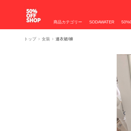
商品カテゴリー
SODAWATER
50%
トップ
女裝
連衣裙/褲