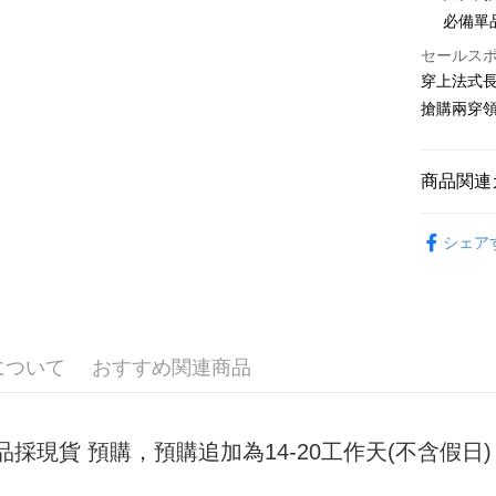
必備單
JKOPAY
セールス
Easy Walle
穿上法式長
搶購兩穿
Google Pa
Plus Pay
商品関連
OP Pay La
女裝
連
説明
シェア
【OP Pay
AFTEE
1. 本サ
追加の申
説明
2. 支払い
一、 AF
ATM払い
動的に OP
1.お支払
払いの回
ドウが表
について
おすすめ関連商品
す。
2.SMS
3. 実際
3.注文す
配送方法
ジを基準
す。
4. 注文
4.ご注文
全家取貨
品採現貨 預購，預購追加為14-20工作天(不含假
合、注文
員の場合は
が発生し
配送毎にNT
5.商品受
評価内容
たはアプリ