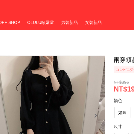
OFF SHOP
OLULU歐露露
男裝新品
女裝新品
兩穿領
コンビニ受
NT$396
NT$1
顏色
如圖
尺寸