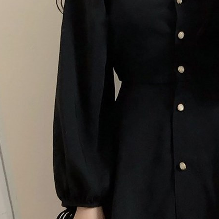
AFTEE
明』をご
AFTEE
なります。
延滞納金
後見人の同
個人情報
を行使し
cs_tw@netp
を、必要な
AFTEE
意いただ