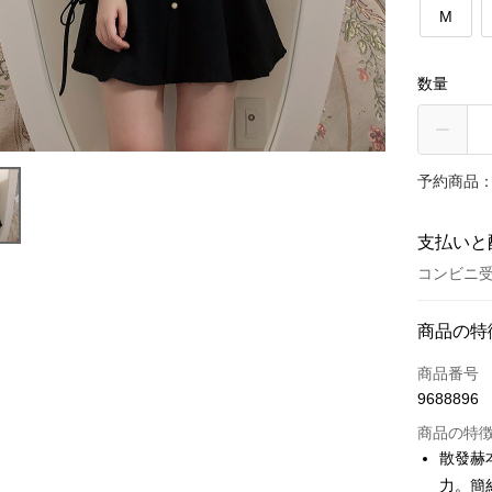
M
数量
予約商品：
支払いと
コンビニ受
お支払い
商品の特
クレジット
商品番号
9688896
コンビニ
商品の特
LINE Pay
散發赫
力。簡
Apple Pay