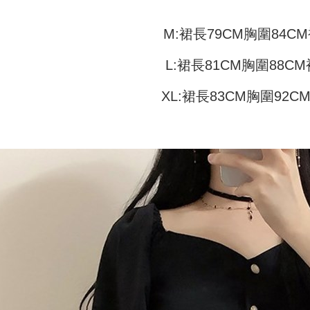
付款 後全
ングでお
配送毎にNT
M:裙長79CM胸圍84CM
【支払い
代金納付期
1. 分割払
プリをダウ
7-11取貨
の締め日後
以内まで
L:裙長81CM胸圍88CM
2. SM
配送毎にN
湾大直営店
お支払期限
XL:裙長83CM胸圍92C
で支払い
付款 後7-
もとに計算
期限を延
配送毎にN
【注意事
（例：予
1. 本サ
の有無に関
宅配
よって提
スを購入
二、支払
配送毎にN
渡した後
1.初回 
す。
き、限度
2. 「OP
2.決済金額
人情報（
3.現在、
処理およ
報の確認
三、利用規
3. 完全
プロテクシ
ださい：
ht
します。
文者の氏
これに限ら
されます。