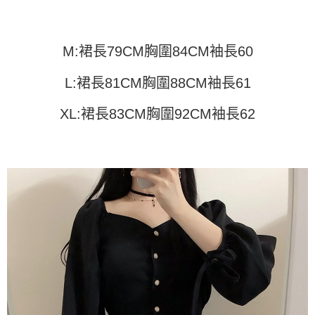
运送方式
4. 订单成立30分钟内，如未前往确认交易或遇审核未通过，订单将自动取
3. 訂單確認後不需事先繳費，商品會配送至您的指定地址。
消。如遇 “转专审核”未通过状况，表示未达系统评分，恕无法说明评估内
4. 下訂完成後，您的手機會收到一封繳費通知簡訊，APP會員則會收到
全家取貨付款
容。
AFTEE APP推播通知。
【缴款方式说明】
每笔NT$45
M:裙長79CM胸圍84CM袖長60
5. 收到商品當下無需繳費，確認無誤後，請再利用繳費通知簡訊或AFTEE
1. 分期款项不并入电信账单，“大哥付你分期”于每月结算日后寄送缴费提醒
APP於四大便利商店‧ATM/網銀等方式進行付款。
短信。
付款 後全家取貨
L:裙長81CM胸圍88CM袖長61
2. 通过短信链接打开账单后，可选择 “超商条码／台湾大直营门市／银行转
請留意繳費期限為 14 天。唯有下載 AFTEE App 成為 AFTEE 會員者方能享
每笔NT$45
账／街口支付／iPASS MONEY”等通路缴费。
有最長 45 天內付款之服務。
XL:裙長83CM胸圍92CM袖長62
7-11取貨付款
【注意事项】
繳費期限，為商家向您請款的時間，再加上使用AFTEE可延長的天數所計算
1. 本服务系由 “台湾大哥大股份有限公司”所提供，让用户于交易时，得通过
每笔NT$45，满NT$499(含以上)免运费
出。使用AFTEE下訂可以延長您收到商品前的繳費天數，但無法保證一定能
本服务购买商品或服务，并由商店将买卖／分期付款买卖价金债权让与本公
夠在期限內收到商品(例如:預購商品或預計到貨時間較長者)。因此無論收到
司后，依约使用本公司账单缴交账款。
付款 後7-11取貨
商品與否，仍需要請您在AFTEE規定的時間內完成繳費。
2. 基于同意付款使用 “大哥付你分期”之契约关系目的，商店将以您的个人资
每笔NT$45，满NT$499(含以上)免运费
料（包含姓名、电话或地址）提供予台湾大哥大进项收集、处理及利用，由
二、付款限制
台湾大哥大与本人进行分期账单所需资料之确认、核对及更正。
1. 初次使用 AFTEE 時，將依認證結果及本公司審查結果，核予每個人不同
宅配
3. 完整用户服务条款，请详阅以下链接：
https://oppay.tw/userRule
之上限額度
2. 結帳金額須大於NT$30
每笔NT$70，满NT$499(含以上)免运费
3. 目前僅支援台灣會員
三、聲明條款
「AFTEE先享後付」(下稱本服務)乃由恩沛科技股份有限公司(下稱 AFTEE )
所提供，並由 AFTEE 向您收取款項。因使用本服務所須提供之個人資料(包
含但不限於訂購人姓名、電話，收件人姓名、電話、收件地址)，將交付予