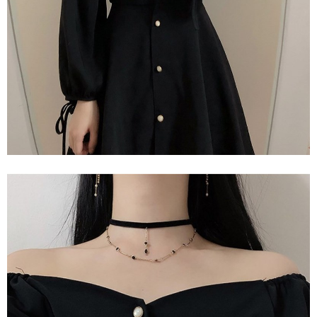
AFTEE 於本服務必要服務範圍內運用。關於 AFTEE 對於個人資料之蒐集、
處理、利用，詳參 AFTEE 官網之『個人資料蒐集、處理及利用告知聲明』
（
https://aftee.tw/privacypolicy/
）。
若款項超過繳費期限，將根據當次的金額加收年利率 16% 的逾期滯納金。
未成年的使用者，請事先徵得法定代理人或監護人之同意方可使用
AFTEE。
若您對於個人資料之處理、利用有任何疑問，或欲行使相關法律權利，請聯
繫恩沛科技股份有限公司。若您不同意我們將上開所示之個人資料，連同必
要之購買訂單資訊提供予 AFTEE ，或讓 AFTEE 蒐集處理利用您的個人資
料，請勿選用本服務。