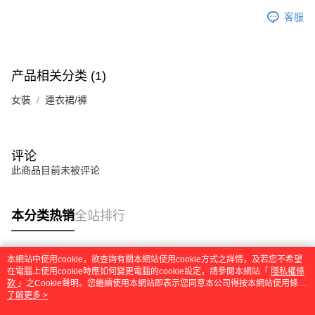
客服
产品相关分类 (1)
女裝
連衣裙/褲
评论
此商品目前未被评论
本分类热销
全站排行
本網站中使用cookie，欲查詢有關本網站使用cookie方式之詳情，及若您不希望
热门标签
在電腦上使用cookie時應如何變更電腦的cookie設定，請參閱本網站「
隱私權條
款
」之Cookie聲明。您繼續使用本網站即表示您同意本公司得按本網站使用條款
之Cookie聲明使用cookie。
了解更多 >