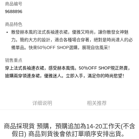
商品编号
超商取货付款
9688896
LINE Pay
商品特色
Apple Pay
散發赫本風的法式長袖連衣裙，優雅又時尚，讓你散發女神魅
力。簡約大方的設計，適合各種場合穿著，絕對是時尚達人的必
街口支付
備單品。快來50％OFF SHOP選購，展現自信風采！
悠遊付
销售重点
Google Pay
穿上法式長袖連衣裙，感受赫本風情。50％OFF SHOP現正熱賣，
搶購兩穿領連身裙，優雅迷人。立即入手，滿足你的時尚慾望！
Plus PAY
大哥付你分期
相关说明
【大哥付你分期使用说明】
详细说明
相关推荐
AFTEE先享后付
1. 本服务由台湾大哥大提供，电信用户可立即使用无须另外申请。（限个人
月租型门号，不开放公司户及预付卡使用）
相关说明
2. 付款方式选择 “大哥付你分期”，订单成立后会自动跳转到大哥付的交易流
一、關於 AFTEE先享後付
程，验证手机门号后，选择欲分期的期数、缴款截止日，确认付款后即完成
商品採現貨 預購，預購追加為14-20工作天(不含
ATM付款
1. 於付款方式選擇AFTEE先享後付，將跳出AFTEE先享後付手機驗證視
交易。
假日) 商品到貨後會依訂單順序安排出貨。
窗。
3. 实际核准额度、可分期数及费用金额请依后续交易确认页面所载为准。
2. 進行簡訊驗證之後，即可完成結帳手續。