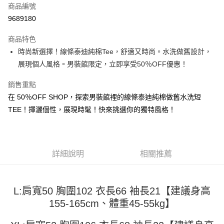
商品編號
超商取貨付款
9689180
LINE Pay
商品特色
Apple Pay
時尚新選擇！線條泰迪純棉Tee，舒適又時尚。水洗做舊設計，
展現個人風格。男裝館限定，立即享受50％OFF優惠！
街口支付
銷售重點
悠遊付
在 50％OFF SHOP，探索男裝館裡的線條泰迪純棉做舊水洗短
Google Pay
TEE！揮灑個性，展現時髦！快來挑選你的獨特風格！
全盈+PAY
大哥付你分期
詳細說明
相關推薦
相關說明
【大哥付你分期使用說明】
AFTEE先享後付
1.本服務由台灣大哥大提供，台灣大哥大用戶可立即使用無須另外申請。
2.付款方式選擇「大哥付你分期」，訂單成立後會自動跳轉到大哥付的交易
相關說明
L:肩寬50 胸圍102 衣長66 袖長21【建議身高
流程，驗證手機門號後，選擇欲分期的期數、繳款截止日，確認付款後即完
【關於「AFTEE先享後付」】
成交易。
155-165cm、體重45-55kg】
ATM付款
AFTEE先享後付是「在收到商品之後才付款」的支付方式。 讓您購物簡單
3.實際核准額度、可分期數及費用金額請依後續交易確認頁面所載為準。
便利好安心！
4.訂單成立30分鐘內，如未前往確認交易或遇審核未通過，訂單將自動取
１．簡單：不需註冊會員、不需綁卡、不需儲值。