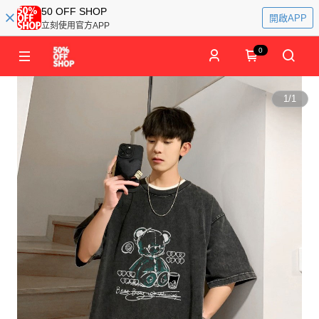
50 OFF SHOP
開啟APP
立刻使用官方APP
0
1
/
1