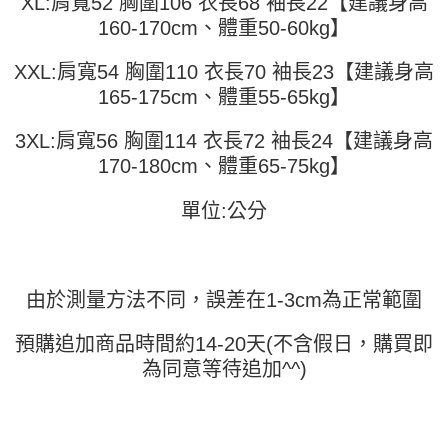
XL:肩寬52 胸圍106 衣長68 袖長22【建議身高
運送方式
消。如遇「轉專審核」未通過狀況，表示未達大哥付你分期系統評分，恕無
２．便利：只要手機號碼，簡訊認證，即可結帳。
160-170cm、體重50-60kg】
法說明評估內容。
３．安心：先確認商品／服務後，再付款。
全家取貨付款
【繳款方式說明】
1.分期款項不併入電信帳單，「大哥付你分期」於每月結算日後寄送繳費提
每筆NT$45
XXL:肩寬54 胸圍110 衣長70 袖長23【建議身高
【「AFTEE先享後付」結帳流程】
醒簡訊。
１．於結帳方式選擇「AFTEE先享後付」後，將跳轉至「AFTEE先享後付」
165-175cm、體重55-65kg】
2.透過簡訊連結打開帳單後，可選擇「超商條碼／台灣大直營門市／銀行轉
付款 後全家取貨
結帳頁面，進行簡訊認證並確認金額後，即可完成結帳。
帳／街口支付／iPASS MONEY」等通路繳費。
２．訂單成立數日內，您將收到繳費通知簡訊。
每筆NT$45
3XL:肩寬56 胸圍114 衣長72 袖長24【建議身高
３．收到繳費通知簡訊後14天內，點擊此簡訊中的連結，可透過四大超商／
【注意事項】
ATM／網路銀行／等多元方式進行付款，方視為交易完成。
170-180cm、體重65-75kg】
7-11取貨付款
1.本服務係由「台灣大哥大股份有限公司」（以下簡稱本公司）所提供，讓
※ 請注意：結帳手續完成當下不需立刻繳費，但若您需要取消訂單，請聯絡
用戶於交易時，得透過本服務購買商品或服務，並由商店將買賣／分期付款
每筆NT$45，滿NT$499(含以上)免運費
購買商品的店家。未經商家同意取消之訂單仍視為有效，需透過AFTEE先享
買賣價金債權讓與本公司後，依約使用本公司帳單繳交帳款。
單位:公分
後付繳納相關費用。
2.基於同意付款使用「大哥付你分期」之契約關係目的，商店將以您的個人
付款 後7-11取貨
※ 交易是否成功請以「AFTEE先享後付 」之結帳頁面顯示為準，若有關於
資料（包含姓名、電話或地址）提供予台灣大哥大進項蒐集、處理及利用，
是否繳費成功／繳費後需取消欲退款等相關疑問，請聯繫「AFTEE先享後付
每筆NT$45，滿NT$499(含以上)免運費
由本公司與您本人進行分期帳單所需資料之確認、核對及更正。
客戶支援中心」
https://netprotections.freshdesk.com/support/home
3.完整用戶服務條款，請詳閱以下連結：
https://oppay.tw/userRule
由於測量方法不同，誤差在1-3cm為正常範圍
宅配
【注意事項】
１．透過由恩沛科技股份有限公司提供之「AFTEE先享後付」服務完成之交
每筆NT$70，滿NT$499(含以上)免運費
預購追加商品時間約14-20天(不含假日，購買即
易，需依本服務之必要範圍內提供個人資料，並將交易相關給付款項請求債
權轉讓予恩沛科技股份有限公司。
為同意等待追加^^)
２．關於個人資料處理事宜，請瀏覽以下網址：
https://aftee.tw/terms/#terms3
３．未成年的使用者請事先徵得法定代理人或監護人之同意方可使用
「AFTEE先享後付」，若未經同意申辦者引起之損失，本公司不負相關責