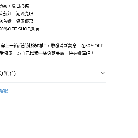
盈透氣，夏日必備
精選番茄紅，潮流亮眼
女裝館首選，優惠優惠
來50％OFF SHOP選購
y
穿上一箱番茄純棉短袖T，散發清新氣息！在50％OFF
享受優惠，為自己增添一絲俐落美麗。快來選購吧！
分期
你分期使用說明】
類 (1)
享後付
由台灣大哥大提供，台灣大哥大用戶可立即使用無須另外申請。
式選擇「大哥付你分期」，訂單成立後會自動跳轉到大哥付的交易
TEE
證手機門號後，選擇欲分期的期數、繳款截止日，確認付款後即
FTEE先享後付」】
客服
。
先享後付是「在收到商品之後才付款」的支付方式。 讓您購物簡單
准額度、可分期數及費用金額請依後續交易確認頁面所載為準。
心！
立30分鐘內，如未前往確認交易或遇審核未通過，訂單將自動取
：不需註冊會員、不需綁卡、不需儲值。
「轉專審核」未通過狀況，表示未達大哥付你分期系統評分，恕
：只要手機號碼，簡訊認證，即可結帳。
評估內容。
：先確認商品／服務後，再付款。
式說明】
付款
項不併入電信帳單，「大哥付你分期」於每月結算日後寄送繳費提
EE先享後付」結帳流程】
5
方式選擇「AFTEE先享後付」後，將跳轉至「AFTEE先享後
訊連結打開帳單後，可選擇「超商條碼／台灣大直營門市／銀行轉