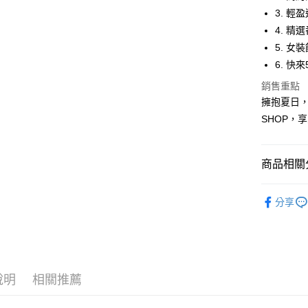
Apple Pay
3. 輕
街口支付
4. 
5. 
悠遊付
6. 快
Google Pa
銷售重點
全盈+PAY
擁抱夏日，
SHOP，
大哥付你
相關說明
【大哥付
商品相關分
AFTEE先
1.本服務
2.付款方
相關說明
女裝
短
流程，驗
【關於「A
分享
ATM付款
完成交易
AFTEE
3.實際核
便利好安
4.訂單成
１．簡單
消。如遇
２．便利
運送方式
無法說明
３．安心
【繳款方
全家取貨
說明
相關推薦
1.分期款
【「AFT
醒簡訊。
每筆NT$4
１．於結帳
2.透過簡