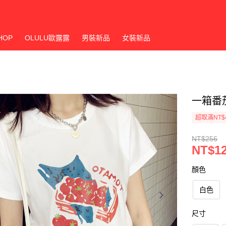
HOP
OLULU歐露露
男裝新品
女裝新品
一箱番
超取滿NT$
NT$256
NT$1
顏色
白色
尺寸