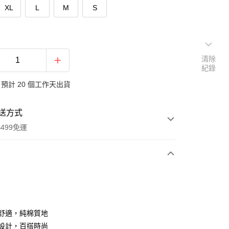
XL
L
M
S
清除
紀錄
預計 20 個工作天出貨
送方式
499免運
次付款
付款
軟舒適，純棉質地
約設計，百搭時尚