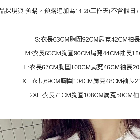
付」結帳
帳／街口支
付款 後全
２．訂單
品採現貨 預購，預購追加為14-20工作天(不含假
３．收到繳
每筆NT$4
【注意事
／ATM／
1.本服務
※ 請注意
7-11取貨
用戶於交
絡購買商品
款買賣價
先享後付
每筆NT$4
S:衣長63CM胸圍92CM肩寬42CM袖
2.基於同
※ 交易是
資料（包
是否繳費成
付款 後7-
用，由本
付客戶支
M:衣長65CM胸圍96CM肩寬44CM袖長18
每筆NT$4
3.完整用
【注意事
宅配
L:衣長67CM胸圍100CM肩寬46CM袖長20
１．透過由
交易，需
每筆NT$7
求債權轉
XL:衣長69CM胸圍104CM肩寬48CM袖長2
２．關於
https://aft
2XL:衣長71CM胸圍108CM肩寬50CM
３．未成
「AFTE
任。
４．使用「
即時審查
結果請求
５．嚴禁
形，恩沛