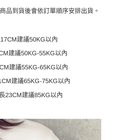
頁面，進行簡訊認證並確認金額後，即可完成結帳。
付／iPASS MONEY」等通路繳費。
家取貨
成立數日內，您將收到繳費通知簡訊。
日) 商品到貨後會依訂單順序安排出貨。
費通知簡訊後14天內，點擊此簡訊中的連結，可透過四大超商
5
項】
網路銀行／等多元方式進行付款，方視為交易完成。
係由「台灣大哥大股份有限公司」（以下簡稱本公司）所提供，讓
：結帳手續完成當下不需立刻繳費，但若您需要取消訂單，請聯
付款
易時，得透過本服務購買商品或服務，並由商店將買賣／分期付
的店家。未經商家同意取消之訂單仍視為有效，需透過AFTEE
金債權讓與本公司後，依約使用本公司帳單繳交帳款。
繳納相關費用。
5，滿NT$499(含以上)免運費
長17CM建議50KG以內
意付款使用「大哥付你分期」之契約關係目的，商店將以您的個人
否成功請以「AFTEE先享後付 」之結帳頁面顯示為準，若有關於
含姓名、電話或地址）提供予台灣大哥大進項蒐集、處理及利
功／繳費後需取消欲退款等相關疑問，請聯繫「AFTEE先享後
11取貨
公司與您本人進行分期帳單所需資料之確認、核對及更正。
援中心」
https://netprotections.freshdesk.com/support/home
CM建議50KG-55KG以內
5，滿NT$499(含以上)免運費
戶服務條款，請詳閱以下連結：
https://oppay.tw/userRule
項】
CM建議55KG-65KG以內
恩沛科技股份有限公司提供之「AFTEE先享後付」服務完成之
依本服務之必要範圍內提供個人資料，並將交易相關給付款項請
0，滿NT$499(含以上)免運費
讓予恩沛科技股份有限公司。
1CM建議65KG-75KG以內
個人資料處理事宜，請瀏覽以下網址：
ee.tw/terms/#terms3
袖長23CM建議85KG以內
年的使用者請事先徵得法定代理人或監護人之同意方可使用
E先享後付」，若未經同意申辦者引起之損失，本公司不負相關責
AFTEE先享後付」時，將依據個別帳號之用戶狀況，依本公司
核予不同之上限額度；若仍有額度不足之情形，本公司將視審查
用戶進行身份認證。
一人註冊多個帳號或使用他人資訊註冊。若發現惡意使用之情
科技股份有限公司將有權停止該用戶之使用額度並採取法律行