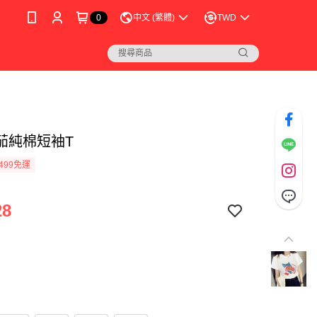
0
中文 (繁體)
TWD
茄純棉短袖T
499免運
28