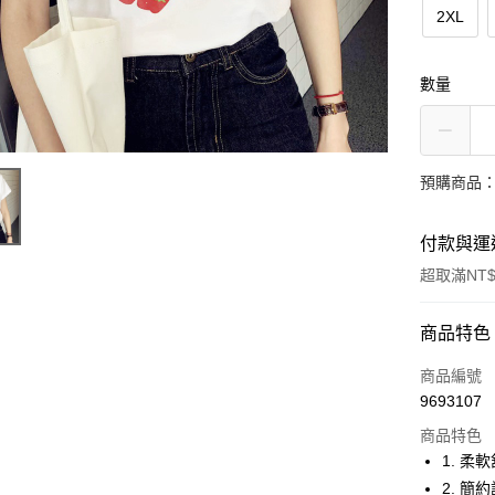
2XL
數量
預購商品：
付款與運
超取滿NT$
付款方式
商品特色
信用卡一
商品編號
9693107
超商取貨
商品特色
LINE Pay
1. 柔
2. 簡