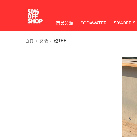
商品分類
SODAWATER
50%OFF S
首頁
女裝
短TEE