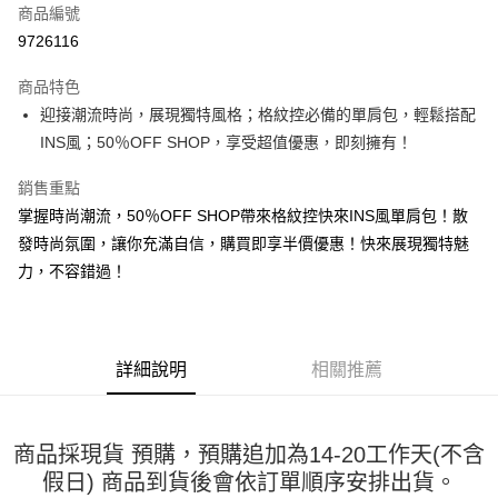
商品編號
超商取貨付款
9726116
LINE Pay
商品特色
Apple Pay
迎接潮流時尚，展現獨特風格；格紋控必備的單肩包，輕鬆搭配
INS風；50％OFF SHOP，享受超值優惠，即刻擁有！
街口支付
銷售重點
悠遊付
掌握時尚潮流，50％OFF SHOP帶來格紋控快來INS風單肩包！散
Google Pay
發時尚氛圍，讓你充滿自信，購買即享半價優惠！快來展現獨特魅
力，不容錯過！
全盈+PAY
大哥付你分期
相關說明
【大哥付你分期使用說明】
詳細說明
相關推薦
AFTEE先享後付
1.本服務由台灣大哥大提供，台灣大哥大用戶可立即使用無須另外申請。
2.付款方式選擇「大哥付你分期」，訂單成立後會自動跳轉到大哥付的交易
相關說明
流程，驗證手機門號後，選擇欲分期的期數、繳款截止日，確認付款後即完
【關於「AFTEE先享後付」】
成交易。
商品採現貨 預購，預購追加為14-20工作天(不含
ATM付款
AFTEE先享後付是「在收到商品之後才付款」的支付方式。 讓您購物簡單
3.實際核准額度、可分期數及費用金額請依後續交易確認頁面所載為準。
便利好安心！
假日) 商品到貨後會依訂單順序安排出貨。
4.訂單成立30分鐘內，如未前往確認交易或遇審核未通過，訂單將自動取
１．簡單：不需註冊會員、不需綁卡、不需儲值。