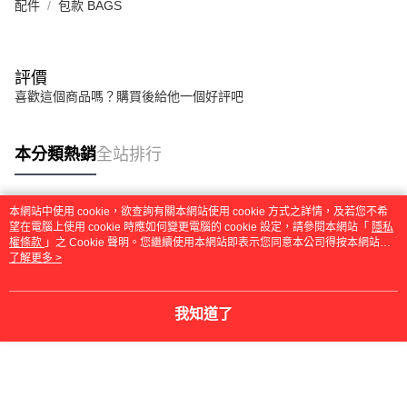
配件
包款 BAGS
評價
喜歡這個商品嗎？購買後給他一個好評吧
本分類熱銷
全站排行
本網站中使用 cookie，欲查詢有關本網站使用 cookie 方式之詳情，及若您不希
熱門標籤
望在電腦上使用 cookie 時應如何變更電腦的 cookie 設定，請參閱本網站「
隱私
權條款
」之 Cookie 聲明。您繼續使用本網站即表示您同意本公司得按本網站使
用條款之 Cookie 聲明使用 cookie。
了解更多 >
我知道了