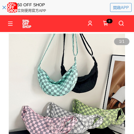
50 OFF SHOP
開啟APP
立刻使用官方APP
0
1
/
1