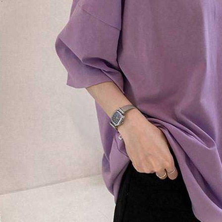
tuntutan h
menggunaka
2. Berdas
"Pembayar
peribadi a
Mobile un
pengesahan
ansuran ol
3. Sila ba
pautan beri