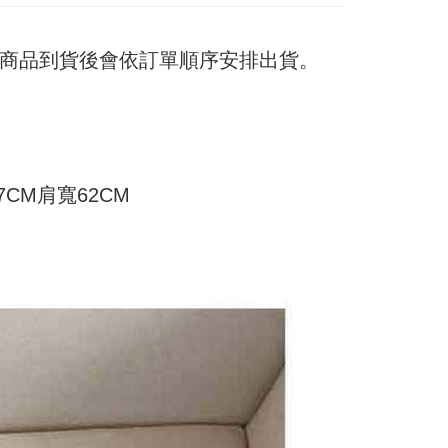
n disahkan.
h pesanan disahkan, anda akan menerima SMS pembayaran
sanan
hli aplikasi akan menerima pemberitahuan tolak aplikasi
 yang diluluskan, tempoh ansuran yang tersedia, dan yuran
日) 商品到貨後會依訂單順序安排出貨。
家取貨
akan adalah tertakluk kepada maklumat yang dinyatakan
ayaran diperlukan apabila anda menerima produk. Sila buat
man pengesahan transaksi seterusnya.
n di empat kedai serbaneka utama, ATM atau perbankan
sanan
ian dengan SMS pembayaran atau pemberitahuan tolak
aksi tidak disahkan dalam masa 30 minit selepas pesanan
FTEE.
付款
au jika permohonan gagal dalam proses semakan, pesanan
alkan secara automatik. Jika permohonan gagal pada
anan | Penghantaran percuma untuk pesanan
 perhatian bahawa tempoh pembayaran adalah 14 hari. Walau
"semakan manual", ini bermakna kriteria pemarkahan sistem
un, bagi mereka yang telah memuat turun Aplikasi AFTEE
au lebih
nuhi; butiran penilaian khusus tidak akan didedahkan.
tar sebagai ahli AFTEE boleh menikmati tempoh
7CM肩寬62CM
n sehingga 45 hari.
11取貨
embayaran]
anan | Penghantaran percuma untuk pesanan
mbayaran dikira dari masa kedai meminta pembayaran anda,
 ansuran melalui OP Pay Later akan dibilkan secara
engan bilangan hari yang boleh dilanjutkan oleh AFTEE.
au lebih
 dan tidak termasuk dalam bil telekom anda. SMS peringatan
h melanjutkan tempoh pembayaran anda sebelum anda
 akan dihantar selepas kitaran bil bulanan.
pesanan. Walau bagaimanapun, tiada jaminan bahawa anda
erima pesanan anda semasa tempoh pembayaran (cth.:
anan | Penghantaran percuma untuk pesanan
ngakses bil melalui pautan dalam SMS, anda boleh
apesanan atau produk yang mungkin mengambil masa yang
kan pembayaran anda melalui salah satu saluran berikut:
 untuk dihantar). Oleh itu, anda dikehendaki membuat
au lebih
dai serbaneka, kedai runcit Taiwan Mobile, pemindahan bank,
n kepada AFTEE dalam tempoh sama ada anda menerima
tau iPASS MONEY.
ing]
katan Pembayaran
yang diperakui untuk pengguna kali pertama boleh sehingga