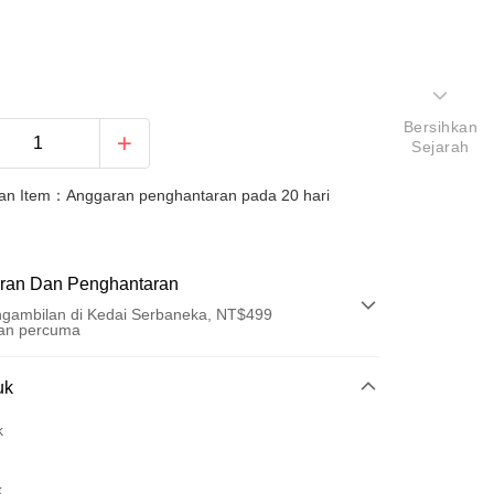
Bersihkan
Sejarah
an Item：Anggaran penghantaran pada 20 hari
ran Dan Penghantaran
gambilan di Kedai Serbaneka, NT$499
an percuma
Pembayaran
uk
t (Bayaran Penuh)
k
an di Kedai Serbaneka
k