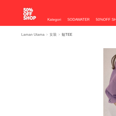
Kategori
SODAWATER
50%OFF S
Laman Utama
女裝
短TEE