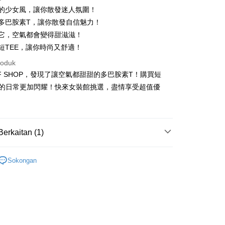
甜甜的少女風，讓你散發迷人氛圍！
獨特多巴胺素T，讓你散發自信魅力！
穿上它，空氣都會變得甜滋滋！
選短TEE，讓你時尚又舒適！
t
roduk
FF SHOP，發現了讓空氣都甜甜的多巴胺素T！購買短
y
你的日常更加閃耀！快來女裝館挑選，盡情享受超值優
ter
Berkaitan (1)
nggunaan untuk OP Pay Later]
TEE
an ini disediakan oleh Taiwan Mobile dan tersedia untuk
Sokongan
Taiwan Mobile tanpa memerlukan permohonan tambahan.
Mengenai Perkhidmatan AFTEE Beli Sekarang Bayar
an ATM
memilih OP Pay Later sebagai kaedah pembayaran, sistem
 memilih AFTEE sebagai kaedah pembayaran, mesej
rahkan anda secara automatik ke proses transaksi OP Pay
n AFTEE akan muncul.
pas pesanan dibuat. Anda perlu mengesahkan nombor telefon
oleh meneruskan pembayaran selepas pengesahan SMS.
Penghantaran
 anda, memilih bilangan ansuran, dan menetapkan tarikh
ayaran diperlukan apabila pesanan disahkan. Produk akan
ayaran. Transaksi akan dianggap selesai setelah
e alamat yang ditetapkan.
付款