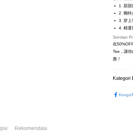
LINE Pay
1. 
2. 
Apple Pay
3. 
JKOPAY
4. 精
Easy Walle
Sorotan P
在50%O
Google Pa
Tee，讓
Plus PAY
惠！
OP Pay La
Deskripsi
Kategori 
[Terma Pe
AFTEE
女裝
短
Perkhidmat
Deskripsi
Kongsi
pengguna 
Pertama, 
Pemindah
Kemudian
Jika anda 
1. Dengan
akan menga
pengesaha
Later sele
2. Anda b
Pilihan 
mudah alih
3. Tiada b
ipsi
Rekomendasi
akhir pemb
dihantar k
全家取貨