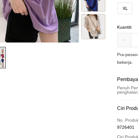
XL
Kuantiti
Pra-pesan
bekerja.
Pembaya
Penuh Pen
penghatar
Kaedah 
Ciri Prod
Kad Kredi
No. Produ
9726401
Pengambil
Ciri Produ