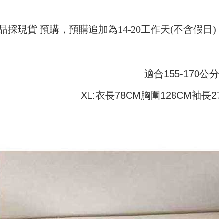
pembayara
4. Setela
NT$45/pe
manakala a
Had kredit
AFTEE.
品採現貨 預購，預購追加為14-20工作天(不含假
付款 後全
yang diken
5. Tiada b
pada hala
pembayara
NT$45/pe
dalam tal
Jika trans
aplikasi A
7-11取貨
dibuat, at
適合155-170公分
akan dibat
NT$45/pes
Sila ambil
peringkat 
bagaimanap
NT$499 at
tidak dipe
dan mendaf
XL:衣長78CM胸圍128CM袖長2
pembayara
付款 後7-
[Arahan P
NT$45/pes
Tempoh pe
Pembayaran
ditambah d
NT$499 at
berasingan
Anda bole
pembayaran
menerima 
宅配
boleh men
NT$70/pes
Selepas me
produk pr
menyelesai
lebih lama
NT$499 at
kod bar ke
pembayara
JKOPay, a
pesanan.
[Nota Pent
Kedua, Se
1. Jumlah 