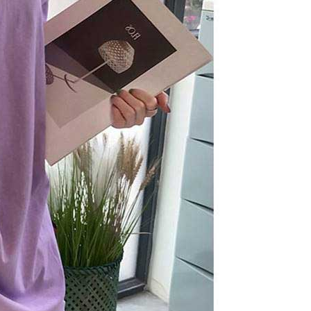
arga jual/beli ansuran kepada syarikat ini untuk membayar bil
n bil syarikat ini.
arkan tujuan kontrak persetujuan pembayaran menggunakan
an Ansuran Gogo", kedai akan memberikan maklumat
nda (termasuk nama, telefon atau alamat) kepada Taiwan
tuk pengumpulan, pemprosesan dan penggunaan, untuk
, semakan dan pembetulan data yang diperlukan untuk bil
eh Taiwan Mobile.
ca syarat perkhidmatan pengguna secara lengkap melalui
kut: https://oppay.tw/userRule