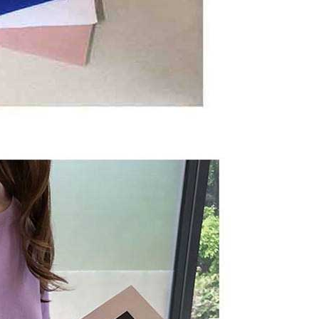
Gogo, selepas pengesahan nombor telefon, pilih bilangan
oleh AFTEE, sila jangan gunakan perkhidmatan ini.
ng diingini, tarikh akhir pembayaran, dan setelah
an pembayaran, transaksi akan selesai.
kelulusan sebenar, bilangan ansuran dan jumlah bayaran
dasarkan halaman pengesahan transaksi seterusnya.
asa 30 minit selepas pesanan ditubuhkan, jika tidak pergi
esahkan transaksi atau jika tidak lulus semakan, pesanan
alkan secara automatik. Jika terdapat situasi "pindah untuk
usus" yang tidak lulus, ini menunjukkan bahawa sistem
tidak mencukupi, tiada penjelasan mengenai kandungan
boleh diberikan.
gan Kaedah Pembayaran】
ran ansuran tidak digabungkan dalam bil telekomunikasi,
an Ansuran Gogo" akan menghantar SMS peringatan
 selepas tarikh penyelesaian bulanan.
 pautan SMS untuk membuka bil, anda boleh memilih untuk
elalui "Kod bar kedai serbaneka / Kedai rasmi Taiwan
Pemindahan bank / Pembayaran J街口 / iPASS MONEY" dan
n.
nting】
matan ini disediakan oleh "Taiwan Mobile Co., Ltd." untuk
an pengguna membeli produk atau perkhidmatan melalui
an ini semasa transaksi, dan kedai akan menyerahkan hak