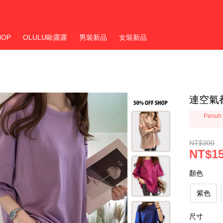
HOP
OLULU歐露露
男裝新品
女裝新品
連空氣
Penuh 
NT$300
NT$1
顏色
紫色
尺寸