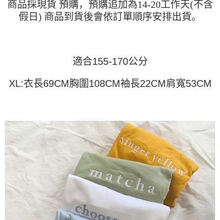
商品採現貨 預購，預購追加為14-20工作天(不含
运送方式
4. 订单成立30分钟内，如未前往确认交易或遇审核未通过，订单将自动取
3. 訂單確認後不需事先繳費，商品會配送至您的指定地址。
消。如遇 “转专审核”未通过状况，表示未达系统评分，恕无法说明评估内
假日) 商品到貨後會依訂單順序安排出貨。
4. 下訂完成後，您的手機會收到一封繳費通知簡訊，APP會員則會收到
全家取貨付款
容。
AFTEE APP推播通知。
【缴款方式说明】
每笔NT$45
5. 收到商品當下無需繳費，確認無誤後，請再利用繳費通知簡訊或AFTEE
1. 分期款项不并入电信账单，“大哥付你分期”于每月结算日后寄送缴费提醒
APP於四大便利商店‧ATM/網銀等方式進行付款。
短信。
付款 後全家取貨
2. 通过短信链接打开账单后，可选择 “超商条码／台湾大直营门市／银行转
適合155-170公分
請留意繳費期限為 14 天。唯有下載 AFTEE App 成為 AFTEE 會員者方能享
每笔NT$45
账／街口支付／iPASS MONEY”等通路缴费。
有最長 45 天內付款之服務。
XL:衣長69CM胸圍108CM袖長22CM肩寬53CM
7-11取貨付款
【注意事项】
繳費期限，為商家向您請款的時間，再加上使用AFTEE可延長的天數所計算
1. 本服务系由 “台湾大哥大股份有限公司”所提供，让用户于交易时，得通过
每笔NT$45，满NT$499(含以上)免运费
出。使用AFTEE下訂可以延長您收到商品前的繳費天數，但無法保證一定能
本服务购买商品或服务，并由商店将买卖／分期付款买卖价金债权让与本公
夠在期限內收到商品(例如:預購商品或預計到貨時間較長者)。因此無論收到
司后，依约使用本公司账单缴交账款。
付款 後7-11取貨
商品與否，仍需要請您在AFTEE規定的時間內完成繳費。
2. 基于同意付款使用 “大哥付你分期”之契约关系目的，商店将以您的个人资
每笔NT$45，满NT$499(含以上)免运费
料（包含姓名、电话或地址）提供予台湾大哥大进项收集、处理及利用，由
二、付款限制
台湾大哥大与本人进行分期账单所需资料之确认、核对及更正。
1. 初次使用 AFTEE 時，將依認證結果及本公司審查結果，核予每個人不同
宅配
3. 完整用户服务条款，请详阅以下链接：
https://oppay.tw/userRule
之上限額度
2. 結帳金額須大於NT$30
每笔NT$70，满NT$499(含以上)免运费
3. 目前僅支援台灣會員
三、聲明條款
「AFTEE先享後付」(下稱本服務)乃由恩沛科技股份有限公司(下稱 AFTEE )
所提供，並由 AFTEE 向您收取款項。因使用本服務所須提供之個人資料(包
含但不限於訂購人姓名、電話，收件人姓名、電話、收件地址)，將交付予