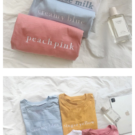
AFTEE 於本服務必要服務範圍內運用。關於 AFTEE 對於個人資料之蒐集、
處理、利用，詳參 AFTEE 官網之『個人資料蒐集、處理及利用告知聲明』
（
https://aftee.tw/privacypolicy/
）。
若款項超過繳費期限，將根據當次的金額加收年利率 16% 的逾期滯納金。
未成年的使用者，請事先徵得法定代理人或監護人之同意方可使用
AFTEE。
若您對於個人資料之處理、利用有任何疑問，或欲行使相關法律權利，請聯
繫恩沛科技股份有限公司。若您不同意我們將上開所示之個人資料，連同必
要之購買訂單資訊提供予 AFTEE ，或讓 AFTEE 蒐集處理利用您的個人資
料，請勿選用本服務。