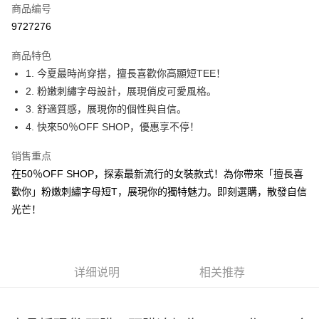
商品编号
超商取货付款
9727276
LINE Pay
商品特色
Apple Pay
1. 今夏最時尚穿搭，擅長喜歡你高顯短TEE！
2. 粉嫩刺繡字母設計，展現俏皮可愛風格。
街口支付
3. 舒適質感，展現你的個性與自信。
悠遊付
4. 快來50％OFF SHOP，優惠享不停！
Google Pay
销售重点
在50％OFF SHOP，探索最新流行的女裝款式！為你帶來「擅長喜
Plus PAY
歡你」粉嫩刺繡字母短T，展現你的獨特魅力。即刻選購，散發自信
大哥付你分期
光芒！
相关说明
【大哥付你分期使用说明】
AFTEE先享后付
1. 本服务由台湾大哥大提供，电信用户可立即使用无须另外申请。（限个人
月租型门号，不开放公司户及预付卡使用）
相关说明
详细说明
相关推荐
2. 付款方式选择 “大哥付你分期”，订单成立后会自动跳转到大哥付的交易流
一、關於 AFTEE先享後付
程，验证手机门号后，选择欲分期的期数、缴款截止日，确认付款后即完成
ATM付款
1. 於付款方式選擇AFTEE先享後付，將跳出AFTEE先享後付手機驗證視
交易。
窗。
3. 实际核准额度、可分期数及费用金额请依后续交易确认页面所载为准。
2. 進行簡訊驗證之後，即可完成結帳手續。