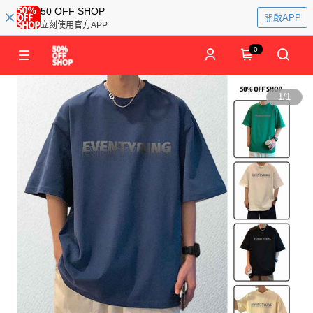
50 OFF SHOP
開啟APP
立刻使用官方APP
0
1
/
1