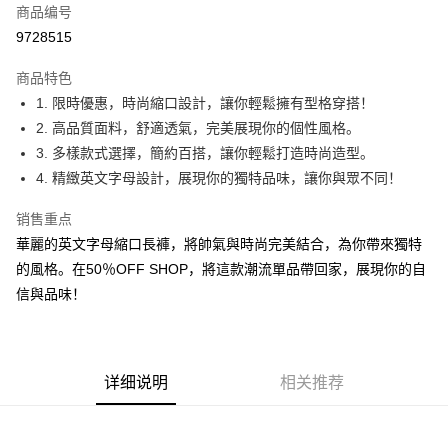
商品编号
超商取货付款
9728515
LINE Pay
商品特色
Apple Pay
1. 限時優惠，時尚縮口設計，讓你輕鬆擁有型格穿搭！
2. 高品質面料，舒適透氣，完美展現你的個性風格。
街口支付
3. 多樣款式選擇，簡約百搭，讓你輕鬆打造時尚造型。
悠遊付
4. 精緻英文字母設計，展現你的獨特品味，讓你與眾不同！
Google Pay
销售重点
華麗的英文字母縮口長褲，將帥氣與時尚完美結合，為你帶來獨特
Plus PAY
的風格。在50％OFF SHOP，將這款潮流單品帶回家，展現你的自
大哥付你分期
信與品味！
相关说明
【大哥付你分期使用说明】
AFTEE先享后付
1. 本服务由台湾大哥大提供，电信用户可立即使用无须另外申请。（限个人
月租型门号，不开放公司户及预付卡使用）
相关说明
详细说明
相关推荐
2. 付款方式选择 “大哥付你分期”，订单成立后会自动跳转到大哥付的交易流
一、關於 AFTEE先享後付
程，验证手机门号后，选择欲分期的期数、缴款截止日，确认付款后即完成
ATM付款
1. 於付款方式選擇AFTEE先享後付，將跳出AFTEE先享後付手機驗證視
交易。
窗。
3. 实际核准额度、可分期数及费用金额请依后续交易确认页面所载为准。
2. 進行簡訊驗證之後，即可完成結帳手續。