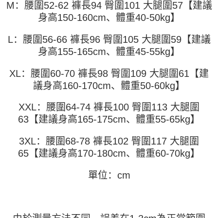
M：腰圍52-62 褲長94 臀圍101 大腿圍57【建議
运送方式
4. 订单成立30分钟内，如未前往确认交易或遇审核未通过，订单将自动取
3. 訂單確認後不需事先繳費，商品會配送至您的指定地址。
消。如遇 “转专审核”未通过状况，表示未达系统评分，恕无法说明评估内
身高150-160cm、體重40-50kg】
4. 下訂完成後，您的手機會收到一封繳費通知簡訊，APP會員則會收到
全家取貨付款
容。
AFTEE APP推播通知。
【缴款方式说明】
每笔NT$45
5. 收到商品當下無需繳費，確認無誤後，請再利用繳費通知簡訊或AFTEE
L：腰圍56-66 褲長96 臀圍105 大腿圍59【建議
1. 分期款项不并入电信账单，“大哥付你分期”于每月结算日后寄送缴费提醒
APP於四大便利商店‧ATM/網銀等方式進行付款。
短信。
身高155-165cm、體重45-55kg】
付款 後全家取貨
2. 通过短信链接打开账单后，可选择 “超商条码／台湾大直营门市／银行转
請留意繳費期限為 14 天。唯有下載 AFTEE App 成為 AFTEE 會員者方能享
每笔NT$45
账／街口支付／iPASS MONEY”等通路缴费。
有最長 45 天內付款之服務。
XL：腰圍60-70 褲長98 臀圍109 大腿圍61【建
7-11取貨付款
【注意事项】
議身高160-170cm、體重50-60kg】
繳費期限，為商家向您請款的時間，再加上使用AFTEE可延長的天數所計算
1. 本服务系由 “台湾大哥大股份有限公司”所提供，让用户于交易时，得通过
每笔NT$45，满NT$499(含以上)免运费
出。使用AFTEE下訂可以延長您收到商品前的繳費天數，但無法保證一定能
本服务购买商品或服务，并由商店将买卖／分期付款买卖价金债权让与本公
夠在期限內收到商品(例如:預購商品或預計到貨時間較長者)。因此無論收到
XXL：腰圍64-74 褲長100 臀圍113 大腿圍
司后，依约使用本公司账单缴交账款。
付款 後7-11取貨
商品與否，仍需要請您在AFTEE規定的時間內完成繳費。
63【建議身高165-175cm、體重55-65kg】
2. 基于同意付款使用 “大哥付你分期”之契约关系目的，商店将以您的个人资
每笔NT$45，满NT$499(含以上)免运费
料（包含姓名、电话或地址）提供予台湾大哥大进项收集、处理及利用，由
二、付款限制
台湾大哥大与本人进行分期账单所需资料之确认、核对及更正。
3XL：腰圍68-78 褲長102 臀圍117 大腿圍
1. 初次使用 AFTEE 時，將依認證結果及本公司審查結果，核予每個人不同
宅配
3. 完整用户服务条款，请详阅以下链接：
https://oppay.tw/userRule
之上限額度
65【建議身高170-180cm、體重60-70kg】
2. 結帳金額須大於NT$30
每笔NT$70，满NT$499(含以上)免运费
3. 目前僅支援台灣會員
單位：cm
三、聲明條款
「AFTEE先享後付」(下稱本服務)乃由恩沛科技股份有限公司(下稱 AFTEE )
所提供，並由 AFTEE 向您收取款項。因使用本服務所須提供之個人資料(包
含但不限於訂購人姓名、電話，收件人姓名、電話、收件地址)，將交付予