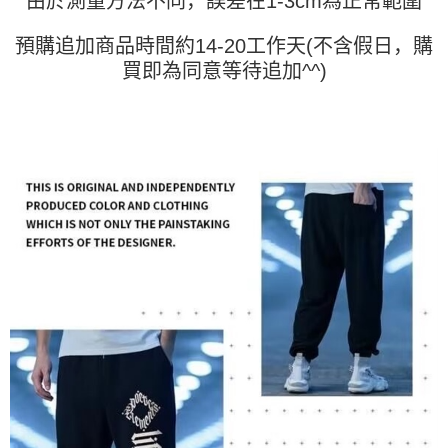
由於測量方法不同，誤差在1-3cm為正常範圍
AFTEE 於本服務必要服務範圍內運用。關於 AFTEE 對於個人資料之蒐集、
處理、利用，詳參 AFTEE 官網之『個人資料蒐集、處理及利用告知聲明』
（
https://aftee.tw/privacypolicy/
）。
預購追加商品時間約14-20工作天(不含假日，購
買即為同意等待追加^^)
若款項超過繳費期限，將根據當次的金額加收年利率 16% 的逾期滯納金。
未成年的使用者，請事先徵得法定代理人或監護人之同意方可使用
AFTEE。
若您對於個人資料之處理、利用有任何疑問，或欲行使相關法律權利，請聯
繫恩沛科技股份有限公司。若您不同意我們將上開所示之個人資料，連同必
要之購買訂單資訊提供予 AFTEE ，或讓 AFTEE 蒐集處理利用您的個人資
料，請勿選用本服務。