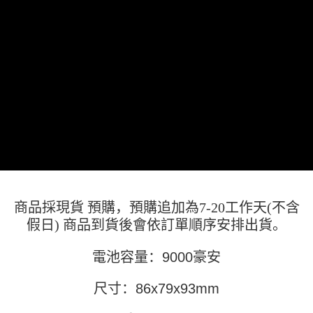
窗。
3. 实际核准额度、可分期数及费用金额请依后续交易确认页面所载为准。
2. 進行簡訊驗證之後，即可完成結帳手續。
运送方式
4. 订单成立30分钟内，如未前往确认交易或遇审核未通过，订单将自动取
3. 訂單確認後不需事先繳費，商品會配送至您的指定地址。
消。如遇 “转专审核”未通过状况，表示未达系统评分，恕无法说明评估内
4. 下訂完成後，您的手機會收到一封繳費通知簡訊，APP會員則會收到
全家取貨付款
容。
AFTEE APP推播通知。
【缴款方式说明】
每笔NT$45
5. 收到商品當下無需繳費，確認無誤後，請再利用繳費通知簡訊或AFTEE
1. 分期款项不并入电信账单，“大哥付你分期”于每月结算日后寄送缴费提醒
APP於四大便利商店‧ATM/網銀等方式進行付款。
短信。
付款 後全家取貨
2. 通过短信链接打开账单后，可选择 “超商条码／台湾大直营门市／银行转
請留意繳費期限為 14 天。唯有下載 AFTEE App 成為 AFTEE 會員者方能享
每笔NT$45
账／街口支付／iPASS MONEY”等通路缴费。
有最長 45 天內付款之服務。
7-11取貨付款
【注意事项】
繳費期限，為商家向您請款的時間，再加上使用AFTEE可延長的天數所計算
1. 本服务系由 “台湾大哥大股份有限公司”所提供，让用户于交易时，得通过
每笔NT$45，满NT$499(含以上)免运费
出。使用AFTEE下訂可以延長您收到商品前的繳費天數，但無法保證一定能
本服务购买商品或服务，并由商店将买卖／分期付款买卖价金债权让与本公
夠在期限內收到商品(例如:預購商品或預計到貨時間較長者)。因此無論收到
司后，依约使用本公司账单缴交账款。
付款 後7-11取貨
商品與否，仍需要請您在AFTEE規定的時間內完成繳費。
2. 基于同意付款使用 “大哥付你分期”之契约关系目的，商店将以您的个人资
每笔NT$45，满NT$499(含以上)免运费
料（包含姓名、电话或地址）提供予台湾大哥大进项收集、处理及利用，由
商品採現貨 預購，預購追加為7-20工作天(不含
二、付款限制
台湾大哥大与本人进行分期账单所需资料之确认、核对及更正。
1. 初次使用 AFTEE 時，將依認證結果及本公司審查結果，核予每個人不同
假日) 商品到貨後會依訂單順序安排出貨。
宅配
3. 完整用户服务条款，请详阅以下链接：
https://oppay.tw/userRule
之上限額度
2. 結帳金額須大於NT$30
每笔NT$70，满NT$499(含以上)免运费
電池容量：9000豪安
3. 目前僅支援台灣會員
三、聲明條款
尺寸：86x79x93mm
「AFTEE先享後付」(下稱本服務)乃由恩沛科技股份有限公司(下稱 AFTEE )
所提供，並由 AFTEE 向您收取款項。因使用本服務所須提供之個人資料(包