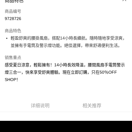
商品特色
信用卡一次付款
商品编号
超商取货付款
9728726
LINE Pay
商品特色
Apple Pay
輕盈舒爽的腰掛風扇，搭配14小時長續航。隨時隨地享受涼爽，
並擁有手電筒及警示燈功能。絕佳選擇，帶來舒適便利生活。
街口支付
销售重点
悠遊付
感受夏日涼意，輕鬆擁有！14小時長效降溫，腰間風扇手電筒警示
Google Pay
燈三合一，快來享受舒爽體驗。現在立即訂購，只在50％OFF
SHOP！
Plus PAY
大哥付你分期
相关说明
【大哥付你分期使用说明】
详细说明
相关推荐
AFTEE先享后付
1. 本服务由台湾大哥大提供，电信用户可立即使用无须另外申请。（限个人
月租型门号，不开放公司户及预付卡使用）
相关说明
2. 付款方式选择 “大哥付你分期”，订单成立后会自动跳转到大哥付的交易流
一、關於 AFTEE先享後付
程，验证手机门号后，选择欲分期的期数、缴款截止日，确认付款后即完成
ATM付款
1. 於付款方式選擇AFTEE先享後付，將跳出AFTEE先享後付手機驗證視
交易。