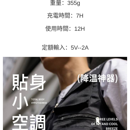
重量：355g
含但不限於訂購人姓名、電話，收件人姓名、電話、收件地址)，將交付予
AFTEE 於本服務必要服務範圍內運用。關於 AFTEE 對於個人資料之蒐集、
處理、利用，詳參 AFTEE 官網之『個人資料蒐集、處理及利用告知聲明』
充電時間：7H
（
https://aftee.tw/privacypolicy/
）。
使用時間：12H
若款項超過繳費期限，將根據當次的金額加收年利率 16% 的逾期滯納金。
未成年的使用者，請事先徵得法定代理人或監護人之同意方可使用
AFTEE。
定額輸入：5V--2A
若您對於個人資料之處理、利用有任何疑問，或欲行使相關法律權利，請聯
繫恩沛科技股份有限公司。若您不同意我們將上開所示之個人資料，連同必
要之購買訂單資訊提供予 AFTEE ，或讓 AFTEE 蒐集處理利用您的個人資
料，請勿選用本服務。