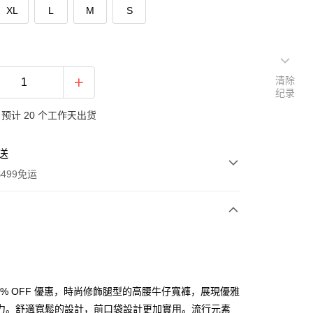
XL
L
M
S
清除
纪录
预计 20 个工作天出货
送
499免运
次付款
付款
50% OFF 優惠，時尚修飾腿型的高腰牛仔寬褲，展現優雅
力。舒適寬鬆的設計，前口袋設計更加實用。流行元素