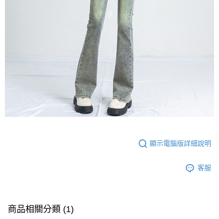
顯示電腦版詳細說明
客服
商品相關分類 (1)