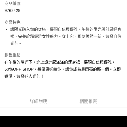
商品編號
超商取貨付款
9762428
LINE Pay
商品特色
Apple Pay
讓陽光融入你的穿搭，展現自信與優雅。午後的陽光設計感連身
裙，完美詮釋優雅女性魅力。穿上它，即刻煥然一新，散發自信
街口支付
光芒。
悠遊付
銷售重點
Google Pay
在午後的陽光下，穿上設計感滿滿的連身裙，展現自信與優雅。
50％OFF SHOP，將優惠送給你，讓你成為最閃亮的那一個。立即
全盈+PAY
選購，散發迷人光芒！
大哥付你分期
相關說明
【大哥付你分期使用說明】
AFTEE先享後付
1.本服務由台灣大哥大提供，台灣大哥大用戶可立即使用無須另外申請。
詳細說明
相關推薦
2.付款方式選擇「大哥付你分期」，訂單成立後會自動跳轉到大哥付的交易
相關說明
流程，驗證手機門號後，選擇欲分期的期數、繳款截止日，確認付款後即完
【關於「AFTEE先享後付」】
成交易。
ATM付款
AFTEE先享後付是「在收到商品之後才付款」的支付方式。 讓您購物簡單
3.實際核准額度、可分期數及費用金額請依後續交易確認頁面所載為準。
便利好安心！
4.訂單成立30分鐘內，如未前往確認交易或遇審核未通過，訂單將自動取
１．簡單：不需註冊會員、不需綁卡、不需儲值。