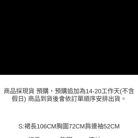
運送方式
消。如遇「轉專審核」未通過狀況，表示未達大哥付你分期系統評分，恕無
２．便利：只要手機號碼，簡訊認證，即可結帳。
法說明評估內容。
３．安心：先確認商品／服務後，再付款。
全家取貨付款
【繳款方式說明】
1.分期款項不併入電信帳單，「大哥付你分期」於每月結算日後寄送繳費提
每筆NT$45
【「AFTEE先享後付」結帳流程】
醒簡訊。
１．於結帳方式選擇「AFTEE先享後付」後，將跳轉至「AFTEE先享後付」
2.透過簡訊連結打開帳單後，可選擇「超商條碼／台灣大直營門市／銀行轉
付款 後全家取貨
結帳頁面，進行簡訊認證並確認金額後，即可完成結帳。
帳／街口支付／iPASS MONEY」等通路繳費。
２．訂單成立數日內，您將收到繳費通知簡訊。
每筆NT$45
３．收到繳費通知簡訊後14天內，點擊此簡訊中的連結，可透過四大超商／
【注意事項】
ATM／網路銀行／等多元方式進行付款，方視為交易完成。
7-11取貨付款
1.本服務係由「台灣大哥大股份有限公司」（以下簡稱本公司）所提供，讓
※ 請注意：結帳手續完成當下不需立刻繳費，但若您需要取消訂單，請聯絡
用戶於交易時，得透過本服務購買商品或服務，並由商店將買賣／分期付款
每筆NT$45，滿NT$499(含以上)免運費
購買商品的店家。未經商家同意取消之訂單仍視為有效，需透過AFTEE先享
買賣價金債權讓與本公司後，依約使用本公司帳單繳交帳款。
後付繳納相關費用。
2.基於同意付款使用「大哥付你分期」之契約關係目的，商店將以您的個人
付款 後7-11取貨
※ 交易是否成功請以「AFTEE先享後付 」之結帳頁面顯示為準，若有關於
資料（包含姓名、電話或地址）提供予台灣大哥大進項蒐集、處理及利用，
是否繳費成功／繳費後需取消欲退款等相關疑問，請聯繫「AFTEE先享後付
每筆NT$45，滿NT$499(含以上)免運費
由本公司與您本人進行分期帳單所需資料之確認、核對及更正。
客戶支援中心」
https://netprotections.freshdesk.com/support/home
3.完整用戶服務條款，請詳閱以下連結：
https://oppay.tw/userRule
商品採現貨 預購，預購追加為14-20工作天(不含
宅配
【注意事項】
假日) 商品到貨後會依訂單順序安排出貨。
１．透過由恩沛科技股份有限公司提供之「AFTEE先享後付」服務完成之交
每筆NT$70，滿NT$499(含以上)免運費
易，需依本服務之必要範圍內提供個人資料，並將交易相關給付款項請求債
權轉讓予恩沛科技股份有限公司。
２．關於個人資料處理事宜，請瀏覽以下網址：
https://aftee.tw/terms/#terms3
S:裙長106CM胸圍72CM肩連袖52CM
３．未成年的使用者請事先徵得法定代理人或監護人之同意方可使用
「AFTEE先享後付」，若未經同意申辦者引起之損失，本公司不負相關責