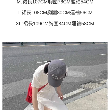
任。
M:裙長107CM胸圍76CM連袖54CM
４．使用「AFTEE先享後付」時，將依據個別帳號之用戶狀況，依本公司即
時審查核予不同之上限額度；若仍有額度不足之情形，本公司將視審查結果
L:裙長108CM胸圍80CM連袖56CM
請求用戶進行身份認證。
５．嚴禁一人註冊多個帳號或使用他人資訊註冊。若發現惡意使用之情形，
恩沛科技股份有限公司將有權停止該用戶之使用額度並採取法律行動。
XL:裙長109CM胸圍84CM連袖58CM