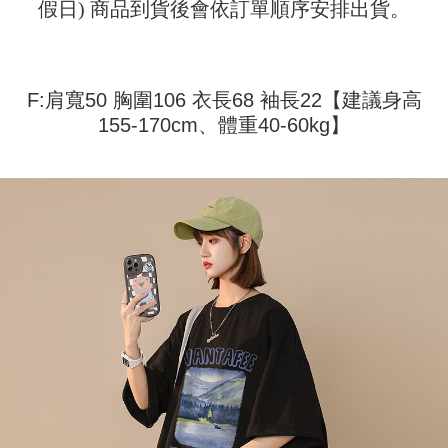
配送方法
假日) 商品到貨後會依訂單順序安排出貨。
を基準とします。
3.注文するときのお支払いは不要です。商品はご指定の住所に配送されま
4. 注文成立後30分以内に確認取引を行わない場合や審査が通過しない場
す。
全家取貨付款
合、注文は自動的にキャンセルされます。「転専審査」に未通過の状況が
4.ご注文が完了すると、携帯に支払い通知のSMSが届きます。アプリ会員
発生した場合は、システムの評価基準に達していないことを意味し、評価
配送毎にNT$45
の場合は、AFTEE アプリプッシュ通知が届きます。
内容についての説明はいたしかねます。
5.商品受け取り時のお支払いは不要です。商品を確かめてから、SMSまた
F:肩寬50 胸圍106 衣長68 袖長22【建議身高
付款 後全家取貨
はアプリの通知に従って、4大コンビニ、またはATM/オンラインバンキン
155-170cm、體重40-60kg】
グでお支払いください。
配送毎にNT$45
【支払い方法の説明】
1. 分割払いの金額は電信請求書に統合されず、「OP Pay Later」は毎月の
代金納付期限は最短で 14 日以内ですので、ご注意ください。AFTEE アプ
7-11取貨付款
締め日後に支払いリマインダーのSMSを送信します。
リをダウンロードして AFTEE 会員になるとお支払い期限を最長 45 日以内
2. SMSのリンクを通じて請求書を開いた後、「コンビニバーコード／台湾
配送毎にNT$45、NT$499以上で送料無料
まで延長できます。
大直営店舗／銀行振込／街口支払い／iPASS MONEY」などのチャネルで
支払いを選択できます。
付款 後7-11取貨
お支払期限は、ショップが請求した期日と、AFTEEで延長できる日数をも
とに計算されます。AFTEEで注文すると、商品を受け取るまで支払い期限
配送毎にNT$45、NT$499以上で送料無料
【注意事項】
を延長できますが、商品を期限内に受け取れない場合があります（例：予
1. 本サービスは「台湾大哥大株式会社」（以下「当社」といいます）によ
約商品や商品到着日が比較的遅い商品）。そのため、商品到着の有無に関
宅配
って提供され、ユーザーが取引時に本サービスを通じて商品やサービスを
わらず、AFTEEで指定された期限内にお支払いください。
購入できるようにし、店舗が売買／分割払い売買の債権を当社に譲渡した
配送毎にNT$70、NT$499以上で送料無料
後、契約に基づいて当社の請求書で帳款を支払うことになります。
二、支払い限度額
2. 「OP Pay Later」を利用する契約関係の目的から、店舗はあなたの個人
1.初回 AFTEEを ご利用の際に、認証結果及び当社の審査の結果に基づ
情報（名前、電話または住所を含む）を台湾大哥大に提供し、収集、処理
き、限度額が設定されます。
および利用するために、当社があなた本人と分割請求書に必要な情報の確
2.決済金額は最低NT$20です。
認、照合および修正を行います。
3.現在、台湾の会員のみご利用いただけます。
3. 完全なユーザーサービス規約については、以下のリンクを参照してくだ
さい：
https://oppay.tw/userRule
三、利用規約「AFTEE代金後払い」（以下当サービスという）はネットプ