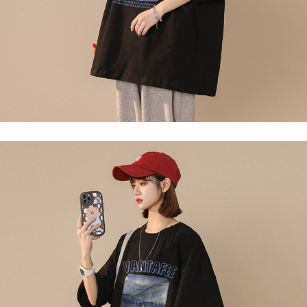
ロテクションズ（以下 AFTEE という）が提供し、AFTEEが代金を徴収し
ます。当サービスご利用の際に提供しなければならない個人情報（注文者
の氏名、電話番号、受取人の氏名、電話番号、受取人住所を含むがこれに
限らない）は、AFTEEに渡され当サービスで必要な範囲内で利用されま
す。AFTEEの個人情報の収集、処理、利用について、詳細はAFTEE公式ホ
ームページの『個人情報の収集、処理及び利用に関する声明』をご参照く
ださい（
https://aftee.tw/privacypolicy/
）。
AFTEEの初回ご利用の際に、審査を通過すれば、最高額がNT$10,000にな
ります。支払い期限を過ぎた場合、その金額に基づいて年利20%の遅延滞
納金が加算されます。未成年の利用者は、事前に法定代理人または後見人
の同意を得ればAFTEEをご利用いただけます。
個人情報の処理、利用について疑問がある、または関連する法律の権利を
行使したい場合は、ネットプロテクションズ
cs_tw@netprotections.co.jp
にご連絡ください。上記に示した個人情報を、必要な購入注文書とあわせ
てAFTEEにご提供いただく、またはAFTEEにあなたの個人情報の収集、処
理、利用を許可することににご同意いただけない場合は、当サービスを選
択しないでください。