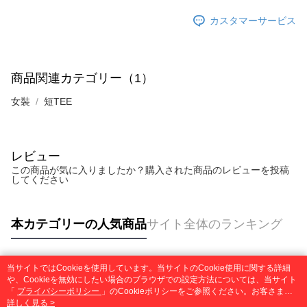
カスタマーサービス
商品関連カテゴリー（1）
女裝
短TEE
レビュー
この商品が気に入りましたか？購入された商品のレビューを投稿
してください
本カテゴリーの人気商品
サイト全体のランキング
当サイトではCookieを使用しています。当サイトのCookie使用に関する詳細
人気タグ
や、Cookieを無効にしたい場合のブラウザでの設定方法については、当サイト
「
プライバシーポリシー
」のCookieポリシーをご参照ください。お客さま
が、当サイトを引き続き使用される場合、当社がサイト利用規約のCookieポリ
詳しく見る >