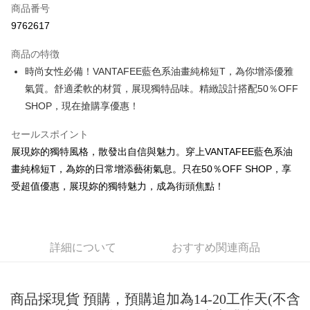
商品番号
コンビニ店頭代金引換
9762617
LINE Pay
商品の特徴
Apple Pay
時尚女性必備！VANTAFEE藍色系油畫純棉短T，為你增添優雅
氣質。舒適柔軟的材質，展現獨特品味。精緻設計搭配50％OFF
JKOPAY
SHOP，現在搶購享優惠！
Easy Wallet
セールスポイント
Google Pay
展現妳的獨特風格，散發出自信與魅力。穿上VANTAFEE藍色系油
Plus Pay
畫純棉短T，為妳的日常增添藝術氣息。只在50％OFF SHOP，享
受超值優惠，展現妳的獨特魅力，成為街頭焦點！
OP Pay Later
説明
【OP Pay Later 使用説明】
AFTEE代金後払い
1. 本サービスは台湾大哥大によって提供され、台湾大哥大のユーザーは追
詳細について
おすすめ関連商品
加の申請なしで即時に利用可能です。
説明
2. 支払い方法で「OP Pay Later」を選択すると、注文が成立した後に自動
一、 AFTEE代金後払いについて
的に OP Pay Later の取引プロセスに移行し、携帯番号を確認後、分割払
ATM払い
1.お支払い方法でAFTEE代金後払いを選択すると、携帯電話認証ウィンド
いの回数や支払い期限を選択し、支払いを確認すると取引が完了します。
ウが表示されます。
商品採現貨 預購，預購追加為14-20工作天(不含
3. 実際の承認額、分割回数および費用については、後続の取引確認ページ
2.SMSで認証してお支払い手続を進めてください。