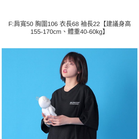
運送方式
消。如遇「轉專審核」未通過狀況，表示未達大哥付你分期系統評分，恕無
２．便利：只要手機號碼，簡訊認證，即可結帳。
法說明評估內容。
３．安心：先確認商品／服務後，再付款。
全家取貨付款
【繳款方式說明】
1.分期款項不併入電信帳單，「大哥付你分期」於每月結算日後寄送繳費提
每筆NT$45
【「AFTEE先享後付」結帳流程】
F:肩寬50 胸圍106 衣長68 袖長22【建議身高
醒簡訊。
１．於結帳方式選擇「AFTEE先享後付」後，將跳轉至「AFTEE先享後付」
155-170cm、體重40-60kg】
2.透過簡訊連結打開帳單後，可選擇「超商條碼／台灣大直營門市／銀行轉
付款 後全家取貨
結帳頁面，進行簡訊認證並確認金額後，即可完成結帳。
帳／街口支付／iPASS MONEY」等通路繳費。
２．訂單成立數日內，您將收到繳費通知簡訊。
每筆NT$45
３．收到繳費通知簡訊後14天內，點擊此簡訊中的連結，可透過四大超商／
【注意事項】
ATM／網路銀行／等多元方式進行付款，方視為交易完成。
7-11取貨付款
1.本服務係由「台灣大哥大股份有限公司」（以下簡稱本公司）所提供，讓
※ 請注意：結帳手續完成當下不需立刻繳費，但若您需要取消訂單，請聯絡
用戶於交易時，得透過本服務購買商品或服務，並由商店將買賣／分期付款
每筆NT$45，滿NT$499(含以上)免運費
購買商品的店家。未經商家同意取消之訂單仍視為有效，需透過AFTEE先享
買賣價金債權讓與本公司後，依約使用本公司帳單繳交帳款。
後付繳納相關費用。
2.基於同意付款使用「大哥付你分期」之契約關係目的，商店將以您的個人
付款 後7-11取貨
※ 交易是否成功請以「AFTEE先享後付 」之結帳頁面顯示為準，若有關於
資料（包含姓名、電話或地址）提供予台灣大哥大進項蒐集、處理及利用，
是否繳費成功／繳費後需取消欲退款等相關疑問，請聯繫「AFTEE先享後付
每筆NT$45，滿NT$499(含以上)免運費
由本公司與您本人進行分期帳單所需資料之確認、核對及更正。
客戶支援中心」
https://netprotections.freshdesk.com/support/home
3.完整用戶服務條款，請詳閱以下連結：
https://oppay.tw/userRule
宅配
【注意事項】
１．透過由恩沛科技股份有限公司提供之「AFTEE先享後付」服務完成之交
每筆NT$70，滿NT$499(含以上)免運費
易，需依本服務之必要範圍內提供個人資料，並將交易相關給付款項請求債
權轉讓予恩沛科技股份有限公司。
２．關於個人資料處理事宜，請瀏覽以下網址：
https://aftee.tw/terms/#terms3
３．未成年的使用者請事先徵得法定代理人或監護人之同意方可使用
「AFTEE先享後付」，若未經同意申辦者引起之損失，本公司不負相關責