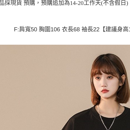
付」結帳
品採現貨 預購，預購追加為14-20工作天(不含假
帳／街口支
付款 後全
２．訂單
３．收到繳
每筆NT$4
【注意事
／ATM／
1.本服務
※ 請注意
7-11取貨
用戶於交
絡購買商品
F:肩寬50 胸圍106 衣長68 袖長22【建議身高15
款買賣價
先享後付
每筆NT$4
2.基於同
※ 交易是
資料（包
是否繳費成
付款 後7-
用，由本
付客戶支
每筆NT$4
3.完整用
【注意事
宅配
１．透過由
交易，需
每筆NT$7
求債權轉
２．關於
https://aft
３．未成
「AFTE
任。
４．使用「
即時審查
結果請求
５．嚴禁
形，恩沛