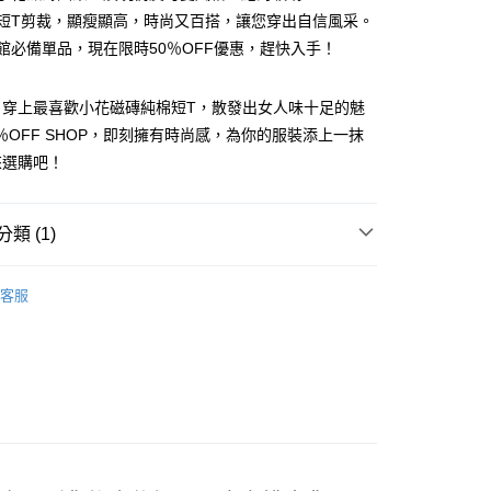
簡約短T剪裁，顯瘦顯高，時尚又百搭，讓您穿出自信風采。
女裝館必備單品，現在限時50％OFF優惠，趕快入手！
，穿上最喜歡小花磁磚純棉短T，散發出女人味十足的魅
y
0％OFF SHOP，即刻擁有時尚感，為你的服裝添上一抹
來選購吧！
分期
類 (1)
你分期使用說明】
享後付
由台灣大哥大提供，台灣大哥大用戶可立即使用無須另外申請。
TEE
式選擇「大哥付你分期」，訂單成立後會自動跳轉到大哥付的交易
客服
證手機門號後，選擇欲分期的期數、繳款截止日，確認付款後即
FTEE先享後付」】
。
先享後付是「在收到商品之後才付款」的支付方式。 讓您購物簡單
准額度、可分期數及費用金額請依後續交易確認頁面所載為準。
心！
立30分鐘內，如未前往確認交易或遇審核未通過，訂單將自動取
：不需註冊會員、不需綁卡、不需儲值。
「轉專審核」未通過狀況，表示未達大哥付你分期系統評分，恕
：只要手機號碼，簡訊認證，即可結帳。
評估內容。
：先確認商品／服務後，再付款。
式說明】
付款
項不併入電信帳單，「大哥付你分期」於每月結算日後寄送繳費提
EE先享後付」結帳流程】
5
方式選擇「AFTEE先享後付」後，將跳轉至「AFTEE先享後
訊連結打開帳單後，可選擇「超商條碼／台灣大直營門市／銀行轉