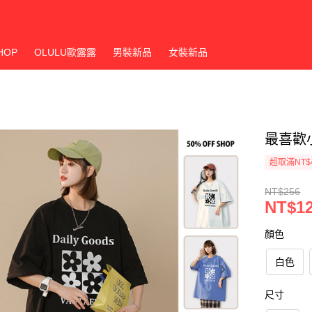
HOP
OLULU歐露露
男裝新品
女裝新品
最喜歡
超取滿NT$
NT$256
NT$1
顏色
白色
尺寸