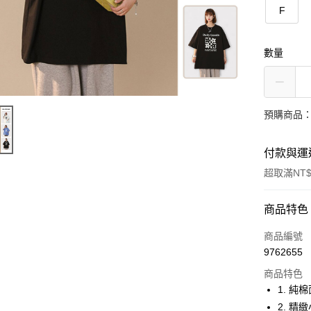
F
數量
預購商品：
付款與運
超取滿NT$
付款方式
商品特色
信用卡一
商品編號
9762655
超商取貨
商品特色
LINE Pay
1. 
2. 