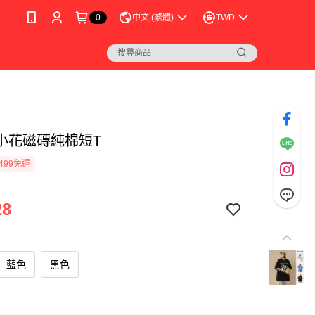
0
中文 (繁體)
TWD
小花磁磚純棉短T
499免運
28
藍色
黑色