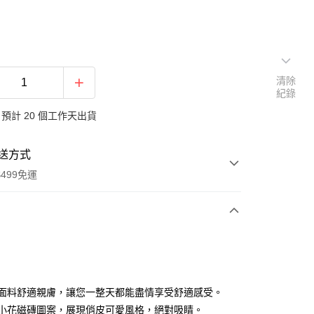
清除
紀錄
預計 20 個工作天出貨
送方式
499免運
次付款
付款
純棉面料舒適親膚，讓您一整天都能盡情享受舒適感受。
精緻小花磁磚圖案，展現俏皮可愛風格，絕對吸睛。