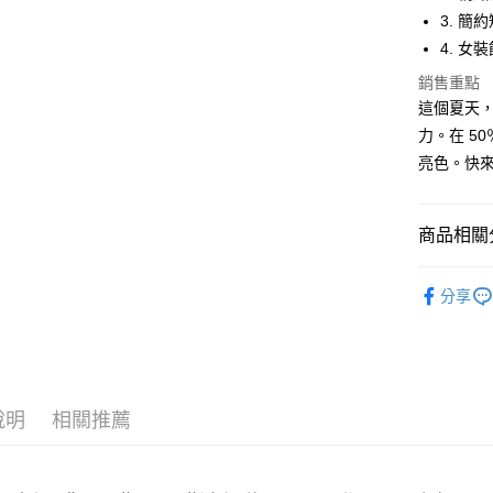
Apple Pay
3. 
街口支付
4. 
悠遊付
銷售重點
這個夏天
Google Pa
力。在 5
全盈+PAY
亮色。快
大哥付你
相關說明
商品相關分
【大哥付
AFTEE先
1.本服務
女裝
短
2.付款方
相關說明
分享
流程，驗
【關於「A
ATM付款
完成交易
AFTEE
3.實際核
便利好安
4.訂單成
１．簡單
消。如遇
２．便利
運送方式
無法說明
３．安心
說明
相關推薦
【繳款方
全家取貨
1.分期款
【「AFT
醒簡訊。
每筆NT$4
１．於結帳
2.透過簡