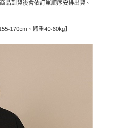
頁面，進行簡訊認證並確認金額後，即可完成結帳。
日) 商品到貨後會依訂單順序安排出貨。
付／iPASS MONEY」等通路繳費。
家取貨
成立數日內，您將收到繳費通知簡訊。
費通知簡訊後14天內，點擊此簡訊中的連結，可透過四大超商
5
項】
網路銀行／等多元方式進行付款，方視為交易完成。
係由「台灣大哥大股份有限公司」（以下簡稱本公司）所提供，讓
：結帳手續完成當下不需立刻繳費，但若您需要取消訂單，請聯
付款
易時，得透過本服務購買商品或服務，並由商店將買賣／分期付
的店家。未經商家同意取消之訂單仍視為有效，需透過AFTEE
5-170cm、體重40-60kg】
金債權讓與本公司後，依約使用本公司帳單繳交帳款。
繳納相關費用。
5，滿NT$499(含以上)免運費
意付款使用「大哥付你分期」之契約關係目的，商店將以您的個人
否成功請以「AFTEE先享後付 」之結帳頁面顯示為準，若有關於
含姓名、電話或地址）提供予台灣大哥大進項蒐集、處理及利
功／繳費後需取消欲退款等相關疑問，請聯繫「AFTEE先享後
11取貨
公司與您本人進行分期帳單所需資料之確認、核對及更正。
援中心」
https://netprotections.freshdesk.com/support/home
5，滿NT$499(含以上)免運費
戶服務條款，請詳閱以下連結：
https://oppay.tw/userRule
項】
恩沛科技股份有限公司提供之「AFTEE先享後付」服務完成之
依本服務之必要範圍內提供個人資料，並將交易相關給付款項請
0，滿NT$499(含以上)免運費
讓予恩沛科技股份有限公司。
個人資料處理事宜，請瀏覽以下網址：
ee.tw/terms/#terms3
年的使用者請事先徵得法定代理人或監護人之同意方可使用
E先享後付」，若未經同意申辦者引起之損失，本公司不負相關責
AFTEE先享後付」時，將依據個別帳號之用戶狀況，依本公司
核予不同之上限額度；若仍有額度不足之情形，本公司將視審查
用戶進行身份認證。
一人註冊多個帳號或使用他人資訊註冊。若發現惡意使用之情
科技股份有限公司將有權停止該用戶之使用額度並採取法律行