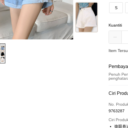
S
Kuantiti
Item Ters
Pembaya
Penuh Pen
penghatar
Kaedah 
Ciri Prod
Kad Kredi
No. Produ
9763287
Pengambil
Ciri Produ
LINE Pay
搶眼卷