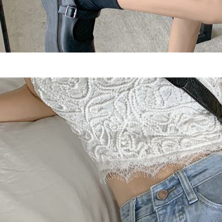
ansuran ya
mengesahk
3. Jumlah 
adalah ber
4. Dalam m
untuk meng
akan dibat
semakan kh
penilaian 
penilaian 
【Peneran
1. Pembaya
"Pembayar
pembayaran
2. Melalui
membayar m
Mobile / 
saluran lai
【Nota Pe
1. Perkhid
membolehk
perkhidmat
tuntutan h