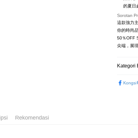
的夏日
Apple Pay
Sorotan P
JKOPAY
這款強力
Easy Walle
你的時尚
50％OF
Google Pa
尖端，展
Plus PAY
OP Pay La
Kategori 
Deskripsi
[Terma Pe
女裝
短
AFTEE
Kongsi
Perkhidmat
Deskripsi
pengguna 
Pertama, 
Pemindah
Kemudian
Jika anda 
1. Dengan
akan menga
pengesaha
Later sele
ipsi
Rekomendasi
2. Anda b
Pilihan 
mudah alih
3. Tiada b
akhir pemb
dihantar k
全家取貨
pembayara
4. Setela
NT$45/pe