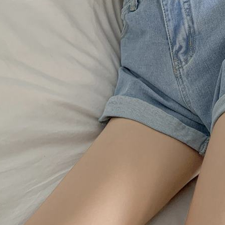
menggunaka
2. Berdas
"Pembayar
peribadi a
Mobile un
pengesahan
ansuran ol
3. Sila ba
pautan beri