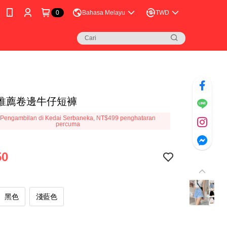
0
Bahasa Melayu
TWD
推薦卷邊牛仔短褲
Pengambilan di Kedai Serbaneka, NT$499 penghataran
percuma
50
黑色
淺藍色