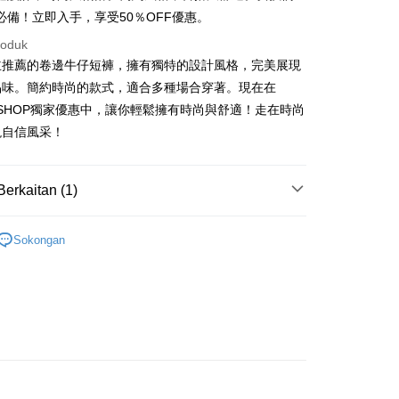
必備！立即入手，享受50％OFF優惠。
roduk
主推薦的卷邊牛仔短褲，擁有獨特的設計風格，完美展現
t
品味。簡約時尚的款式，適合多種場合穿著。現在在
F SHOP獨家優惠中，讓你輕鬆擁有時尚與舒適！走在時尚
y
現自信風采！
ter
Berkaitan (1)
nggunaan untuk OP Pay Later]
褲
Sokongan
an ini disediakan oleh Taiwan Mobile dan tersedia untuk
Taiwan Mobile tanpa memerlukan permohonan tambahan.
Mengenai Perkhidmatan AFTEE Beli Sekarang Bayar
an ATM
memilih OP Pay Later sebagai kaedah pembayaran, sistem
 memilih AFTEE sebagai kaedah pembayaran, mesej
rahkan anda secara automatik ke proses transaksi OP Pay
n AFTEE akan muncul.
pas pesanan dibuat. Anda perlu mengesahkan nombor telefon
oleh meneruskan pembayaran selepas pengesahan SMS.
Penghantaran
 anda, memilih bilangan ansuran, dan menetapkan tarikh
ayaran diperlukan apabila pesanan disahkan. Produk akan
ayaran. Transaksi akan dianggap selesai setelah
e alamat yang ditetapkan.
付款
n disahkan.
h pesanan disahkan, anda akan menerima SMS pembayaran
sanan