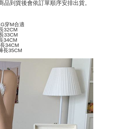
hli aplikasi akan menerima pemberitahuan tolak aplikasi
) 商品到貨後會依訂單順序安排出貨。
 yang diluluskan, tempoh ansuran yang tersedia, dan yuran
家取貨
akan adalah tertakluk kepada maklumat yang dinyatakan
ayaran diperlukan apabila anda menerima produk. Sila buat
man pengesahan transaksi seterusnya.
n di empat kedai serbaneka utama, ATM atau perbankan
sanan
ian dengan SMS pembayaran atau pemberitahuan tolak
KG穿M合適
aksi tidak disahkan dalam masa 30 minit selepas pesanan
FTEE.
付款
長32CM
au jika permohonan gagal dalam proses semakan, pesanan
長33CM
alkan secara automatik. Jika permohonan gagal pada
anan | Penghantaran percuma untuk pesanan
 perhatian bahawa tempoh pembayaran adalah 14 hari. Walau
長34CM
"semakan manual", ini bermakna kriteria pemarkahan sistem
un, bagi mereka yang telah memuat turun Aplikasi AFTEE
au lebih
褲長34CM
nuhi; butiran penilaian khusus tidak akan didedahkan.
tar sebagai ahli AFTEE boleh menikmati tempoh
褲長35CM
n sehingga 45 hari.
11取貨
embayaran]
anan | Penghantaran percuma untuk pesanan
mbayaran dikira dari masa kedai meminta pembayaran anda,
 ansuran melalui OP Pay Later akan dibilkan secara
engan bilangan hari yang boleh dilanjutkan oleh AFTEE.
au lebih
 dan tidak termasuk dalam bil telekom anda. SMS peringatan
h melanjutkan tempoh pembayaran anda sebelum anda
 akan dihantar selepas kitaran bil bulanan.
pesanan. Walau bagaimanapun, tiada jaminan bahawa anda
erima pesanan anda semasa tempoh pembayaran (cth.:
anan | Penghantaran percuma untuk pesanan
ngakses bil melalui pautan dalam SMS, anda boleh
apesanan atau produk yang mungkin mengambil masa yang
kan pembayaran anda melalui salah satu saluran berikut:
 untuk dihantar). Oleh itu, anda dikehendaki membuat
au lebih
dai serbaneka, kedai runcit Taiwan Mobile, pemindahan bank,
n kepada AFTEE dalam tempoh sama ada anda menerima
tau iPASS MONEY.
ing]
katan Pembayaran
yang diperakui untuk pengguna kali pertama boleh sehingga
n ini disediakan oleh Taiwan Mobile Co., Ltd. (“Syarikat”),
 Amaun diperakui sebenar yang diluluskan akan