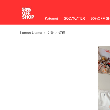
Kategori
SODAWATER
50%OFF S
Laman Utama
女裝
短褲