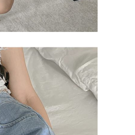
ng diingini, tarikh akhir pembayaran, dan setelah
an pembayaran, transaksi akan selesai.
kelulusan sebenar, bilangan ansuran dan jumlah bayaran
dasarkan halaman pengesahan transaksi seterusnya.
asa 30 minit selepas pesanan ditubuhkan, jika tidak pergi
esahkan transaksi atau jika tidak lulus semakan, pesanan
alkan secara automatik. Jika terdapat situasi "pindah untuk
usus" yang tidak lulus, ini menunjukkan bahawa sistem
tidak mencukupi, tiada penjelasan mengenai kandungan
boleh diberikan.
gan Kaedah Pembayaran】
ran ansuran tidak digabungkan dalam bil telekomunikasi,
an Ansuran Gogo" akan menghantar SMS peringatan
 selepas tarikh penyelesaian bulanan.
 pautan SMS untuk membuka bil, anda boleh memilih untuk
elalui "Kod bar kedai serbaneka / Kedai rasmi Taiwan
Pemindahan bank / Pembayaran J街口 / iPASS MONEY" dan
n.
nting】
matan ini disediakan oleh "Taiwan Mobile Co., Ltd." untuk
an pengguna membeli produk atau perkhidmatan melalui
an ini semasa transaksi, dan kedai akan menyerahkan hak
arga jual/beli ansuran kepada syarikat ini untuk membayar bil