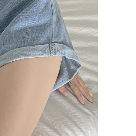
n bil syarikat ini.
arkan tujuan kontrak persetujuan pembayaran menggunakan
an Ansuran Gogo", kedai akan memberikan maklumat
nda (termasuk nama, telefon atau alamat) kepada Taiwan
tuk pengumpulan, pemprosesan dan penggunaan, untuk
, semakan dan pembetulan data yang diperlukan untuk bil
eh Taiwan Mobile.
ca syarat perkhidmatan pengguna secara lengkap melalui
kut: https://oppay.tw/userRule