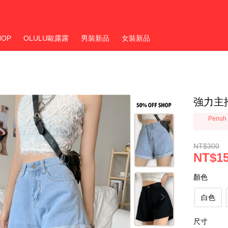
HOP
OLULU歐露露
男裝新品
女裝新品
強力主
Penuh 
NT$300
NT$1
顏色
白色
尺寸