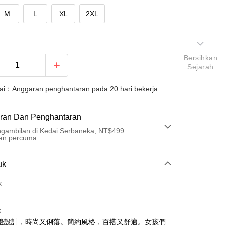
M
L
XL
2XL
Bersihkan
Sejarah
uai：Anggaran penghantaran pada 20 hari bekerja.
ran Dan Penghantaran
gambilan di Kedai Serbaneka, NT$499
an percuma
Pembayaran
uk
t (Bayaran Penuh)
k
an di Kedai Serbaneka
k
邊設計，時尚又俐落。簡約風格，百搭又舒適。女孩們