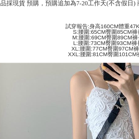
manakala a
品採現貨 預購，預購追加為7-20工作天(不含假日
Had kredit
AFTEE.
付款 後全
yang diken
5. Tiada b
pada hala
pembayara
NT$45/pe
dalam tal
試穿報告:身高160CM體重47
Jika trans
aplikasi A
7-11取貨
S:腰圍:65CM臀圍85CM褲
dibuat, at
M:腰圍:69CM臀圍89CM褲
akan dibat
NT$45/pes
Sila ambil
L:腰圍:73CM臀圍93CM褲
peringkat 
bagaimanap
NT$499 at
XL:腰圍:77CM臀圍97CM
tidak dipe
dan mendaf
XXL:腰圍:81CM臀圍101CM
pembayara
付款 後7-
[Arahan P
NT$45/pes
Tempoh pe
Pembayaran
ditambah d
NT$499 at
berasingan
Anda bole
pembayaran
menerima 
宅配
boleh men
NT$70/pes
Selepas me
produk pr
menyelesai
lebih lama
NT$499 at
kod bar ke
pembayara
JKOPay, a
pesanan.
[Nota Pent
Kedua, Se
1. Jumlah 
Perkhidmata
NT$10,000.