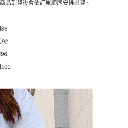
頁面，進行簡訊認證並確認金額後，即可完成結帳。
日) 商品到貨後會依訂單順序安排出貨。
付／iPASS MONEY」等通路繳費。
家取貨
成立數日內，您將收到繳費通知簡訊。
費通知簡訊後14天內，點擊此簡訊中的連結，可透過四大超商
5
項】
網路銀行／等多元方式進行付款，方視為交易完成。
係由「台灣大哥大股份有限公司」（以下簡稱本公司）所提供，讓
：結帳手續完成當下不需立刻繳費，但若您需要取消訂單，請聯
付款
易時，得透過本服務購買商品或服務，並由商店將買賣／分期付
的店家。未經商家同意取消之訂單仍視為有效，需透過AFTEE
88
金債權讓與本公司後，依約使用本公司帳單繳交帳款。
繳納相關費用。
5，滿NT$499(含以上)免運費
意付款使用「大哥付你分期」之契約關係目的，商店將以您的個人
否成功請以「AFTEE先享後付 」之結帳頁面顯示為準，若有關於
含姓名、電話或地址）提供予台灣大哥大進項蒐集、處理及利
92
功／繳費後需取消欲退款等相關疑問，請聯繫「AFTEE先享後
11取貨
公司與您本人進行分期帳單所需資料之確認、核對及更正。
援中心」
https://netprotections.freshdesk.com/support/home
5，滿NT$499(含以上)免運費
戶服務條款，請詳閱以下連結：
https://oppay.tw/userRule
96
項】
恩沛科技股份有限公司提供之「AFTEE先享後付」服務完成之
100
依本服務之必要範圍內提供個人資料，並將交易相關給付款項請
0，滿NT$499(含以上)免運費
讓予恩沛科技股份有限公司。
個人資料處理事宜，請瀏覽以下網址：
ee.tw/terms/#terms3
年的使用者請事先徵得法定代理人或監護人之同意方可使用
E先享後付」，若未經同意申辦者引起之損失，本公司不負相關責
AFTEE先享後付」時，將依據個別帳號之用戶狀況，依本公司
核予不同之上限額度；若仍有額度不足之情形，本公司將視審查
用戶進行身份認證。
一人註冊多個帳號或使用他人資訊註冊。若發現惡意使用之情
科技股份有限公司將有權停止該用戶之使用額度並採取法律行