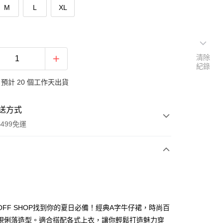
M
L
XL
清除
紀錄
預計 20 個工作天出貨
送方式
499免運
次付款
付款
%OFF SHOP找到你的夏日必備！經典A字牛仔裙，時尚百
現俐落造型。適合搭配各式上衣，讓你輕鬆打造魅力穿