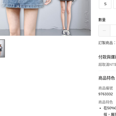
S
數量
訂製商品：
付款與運
超取滿NT$
付款方式
商品特色
信用卡一
商品編號
9763332
超商取貨
商品特色
LINE Pay
在50
搭，展