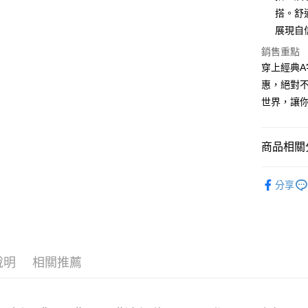
Apple Pay
搭。舒
街口支付
展現自
悠遊付
銷售重點
穿上經典A
Google Pa
惠，絕對
全盈+PAY
世界，讓
大哥付你
相關說明
商品相關分
【大哥付
AFTEE先
1.本服務
女裝
短裙
2.付款方
相關說明
分享
流程，驗
【關於「A
ATM付款
完成交易
AFTEE
3.實際核
便利好安
4.訂單成
１．簡單
消。如遇
２．便利
運送方式
無法說明
３．安心
說明
相關推薦
【繳款方
全家取貨
1.分期款
【「AFT
醒簡訊。
每筆NT$4
１．於結帳
2.透過簡