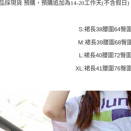
付」結帳
品採現貨 預購，預購追加為14-20工作天(不含假
帳／街口支
付款 後全
２．訂單
３．收到繳
每筆NT$4
【注意事
／ATM／
1.本服務
※ 請注意
7-11取貨
用戶於交
絡購買商品
S:裙長38腰圍64臀圍
款買賣價
先享後付
每筆NT$4
2.基於同
※ 交易是
資料（包
M:裙長39腰圍68臀圍
是否繳費成
付款 後7-
用，由本
付客戶支
每筆NT$4
3.完整用
L:裙長40腰圍72臀圍
【注意事
宅配
１．透過由
XL:裙長41腰圍76臀圍
交易，需
每筆NT$7
求債權轉
２．關於
https://aft
３．未成
「AFTE
任。
４．使用「
即時審查
結果請求
５．嚴禁
形，恩沛