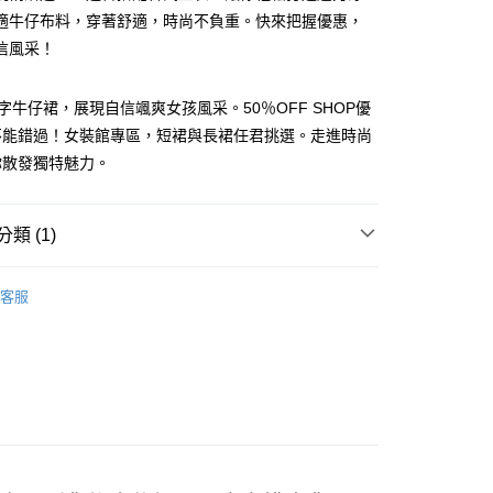
適牛仔布料，穿著舒適，時尚不負重。快來把握優惠，
信風采！
字牛仔裙，展現自信颯爽女孩風采。50％OFF SHOP優
y
不能錯過！女裝館專區，短裙與長裙任君挑選。走進時尚
你散發獨特魅力。
分期
類 (1)
你分期使用說明】
享後付
由台灣大哥大提供，台灣大哥大用戶可立即使用無須另外申請。
 | 長裙
式選擇「大哥付你分期」，訂單成立後會自動跳轉到大哥付的交易
客服
證手機門號後，選擇欲分期的期數、繳款截止日，確認付款後即
FTEE先享後付」】
。
先享後付是「在收到商品之後才付款」的支付方式。 讓您購物簡單
准額度、可分期數及費用金額請依後續交易確認頁面所載為準。
心！
立30分鐘內，如未前往確認交易或遇審核未通過，訂單將自動取
：不需註冊會員、不需綁卡、不需儲值。
「轉專審核」未通過狀況，表示未達大哥付你分期系統評分，恕
：只要手機號碼，簡訊認證，即可結帳。
評估內容。
：先確認商品／服務後，再付款。
式說明】
付款
項不併入電信帳單，「大哥付你分期」於每月結算日後寄送繳費提
EE先享後付」結帳流程】
5
方式選擇「AFTEE先享後付」後，將跳轉至「AFTEE先享後
訊連結打開帳單後，可選擇「超商條碼／台灣大直營門市／銀行轉