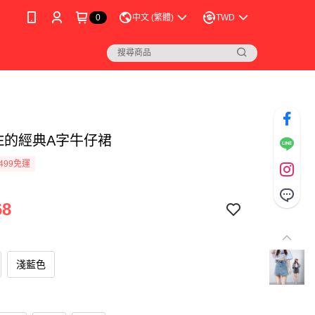
0
中文 (繁體)
TWD
NE的經典A字牛仔裙
499免運
68
淺藍色