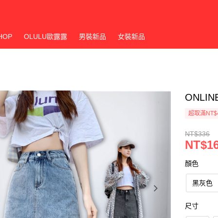
HOP
OLULU歐露露
男裝新品
女裝新品
ONLI
超取滿NT$
NT$336
NT$1
顏色
黑灰色
尺寸