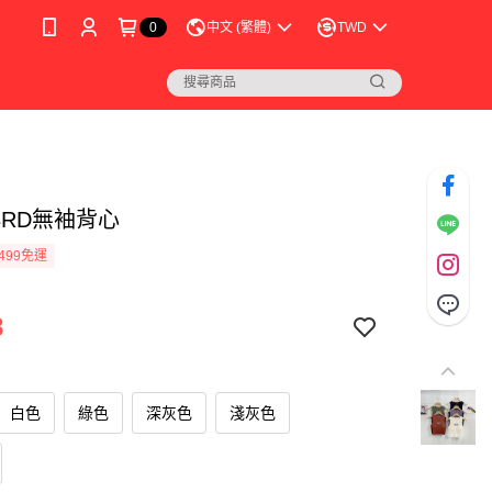
0
中文 (繁體)
TWD
BRD無袖背心
499免運
8
白色
綠色
深灰色
淺灰色