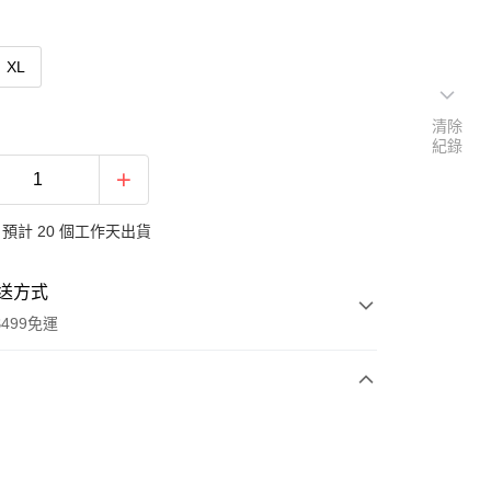
XL
清除
紀錄
預計 20 個工作天出貨
送方式
499免運
次付款
付款