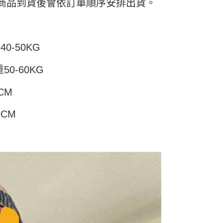
付款
) 商品到貨後會依訂單順序安排出貨。
項不併入電信帳單，「大哥付你分期」於每月結算日後寄送繳費提
EE先享後付」結帳流程】
5
方式選擇「AFTEE先享後付」後，將跳轉至「AFTEE先享後
訊連結打開帳單後，可選擇「超商條碼／台灣大直營門市／銀行轉
頁面，進行簡訊認證並確認金額後，即可完成結帳。
付／iPASS MONEY」等通路繳費。
家取貨
成立數日內，您將收到繳費通知簡訊。
費通知簡訊後14天內，點擊此簡訊中的連結，可透過四大超商
0-50KG
5
項】
網路銀行／等多元方式進行付款，方視為交易完成。
係由「台灣大哥大股份有限公司」（以下簡稱本公司）所提供，讓
：結帳手續完成當下不需立刻繳費，但若您需要取消訂單，請聯
付款
易時，得透過本服務購買商品或服務，並由商店將買賣／分期付
50-60KG
的店家。未經商家同意取消之訂單仍視為有效，需透過AFTEE
金債權讓與本公司後，依約使用本公司帳單繳交帳款。
繳納相關費用。
5，滿NT$499(含以上)免運費
意付款使用「大哥付你分期」之契約關係目的，商店將以您的個人
否成功請以「AFTEE先享後付 」之結帳頁面顯示為準，若有關於
CM
含姓名、電話或地址）提供予台灣大哥大進項蒐集、處理及利
功／繳費後需取消欲退款等相關疑問，請聯繫「AFTEE先享後
11取貨
公司與您本人進行分期帳單所需資料之確認、核對及更正。
援中心」
https://netprotections.freshdesk.com/support/home
5，滿NT$499(含以上)免運費
戶服務條款，請詳閱以下連結：
https://oppay.tw/userRule
2CM
項】
恩沛科技股份有限公司提供之「AFTEE先享後付」服務完成之
依本服務之必要範圍內提供個人資料，並將交易相關給付款項請
0，滿NT$499(含以上)免運費
讓予恩沛科技股份有限公司。
個人資料處理事宜，請瀏覽以下網址：
ee.tw/terms/#terms3
年的使用者請事先徵得法定代理人或監護人之同意方可使用
E先享後付」，若未經同意申辦者引起之損失，本公司不負相關責
AFTEE先享後付」時，將依據個別帳號之用戶狀況，依本公司
核予不同之上限額度；若仍有額度不足之情形，本公司將視審查
用戶進行身份認證。