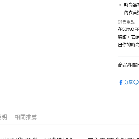
LINE Pay
時尚無
內衣首
Apple Pay
銷售重點
街口支付
在50%O
裝館，它
悠遊付
出你的時
Google Pa
全盈+PAY
商品相關分
大哥付你
女裝
內
相關說明
分享
【大哥付
AFTEE先
1.本服務
2.付款方
相關說明
流程，驗
【關於「A
ATM付款
完成交易
AFTEE
3.實際核
便利好安
說明
相關推薦
4.訂單成
１．簡單
消。如遇
２．便利
運送方式
無法說明
３．安心
【繳款方