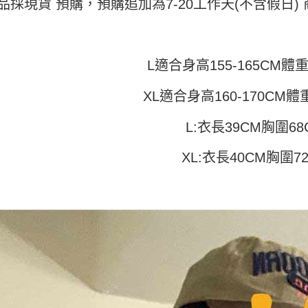
全家取貨
品採現貨 預購，預購追加為7-20工作天(不含假日
1.分期款
【「AFT
醒簡訊。
每筆NT$4
１．於結帳
2.透過簡
付」結帳
帳／街口支
付款 後全
２．訂單
３．收到繳
L適合身高155-165CM體重4
每筆NT$4
【注意事
／ATM／
1.本服務
※ 請注意
7-11取貨
用戶於交
XL適合身高160-170CM體重
絡購買商品
款買賣價
先享後付
每筆NT$4
2.基於同
※ 交易是
L:衣長39CM胸圍68
資料（包
是否繳費成
付款 後7-
用，由本
付客戶支
每筆NT$4
3.完整用
XL:衣長40CM胸圍7
【注意事
宅配
１．透過由
交易，需
每筆NT$7
求債權轉
２．關於
https://aft
３．未成
「AFTE
任。
４．使用「
即時審查
結果請求