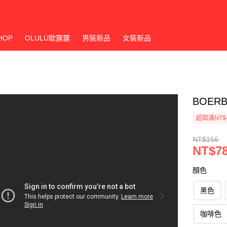
HOP
OLULU歐露露
男裝新品
女裝新品
BOER
超取滿NT$
NT$156
NT$7
顏色
黑色
咖啡色