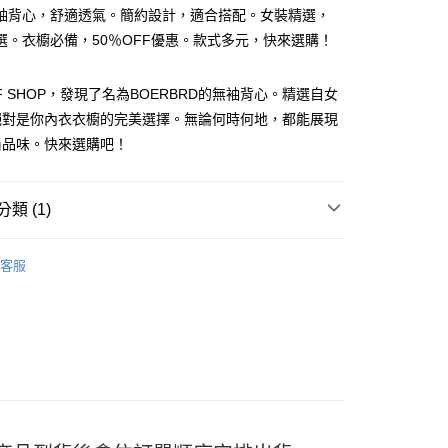
袖背心，舒適透氣。簡約設計，適合搭配。女裝精選，
選。衣櫥必備，50％OFF優惠。款式多元，快來選購！
FF SHOP，發現了名為BOERBRD的無袖背心。精選自女
絕對是你內衣衣櫥的完美選擇。無論何時何地，都能展現
尚品味。快來選購吧！
y
類 (1)
分期
衣｜背心
客服
你分期使用說明】
享後付
由台灣大哥大提供，台灣大哥大用戶可立即使用無須另外申請。
式選擇「大哥付你分期」，訂單成立後會自動跳轉到大哥付的交易
證手機門號後，選擇欲分期的期數、繳款截止日，確認付款後即
FTEE先享後付」】
。
先享後付是「在收到商品之後才付款」的支付方式。 讓您購物簡單
准額度、可分期數及費用金額請依後續交易確認頁面所載為準。
心！
立30分鐘內，如未前往確認交易或遇審核未通過，訂單將自動取
：不需註冊會員、不需綁卡、不需儲值。
「轉專審核」未通過狀況，表示未達大哥付你分期系統評分，恕
：只要手機號碼，簡訊認證，即可結帳。
評估內容。
：先確認商品／服務後，再付款。
式說明】