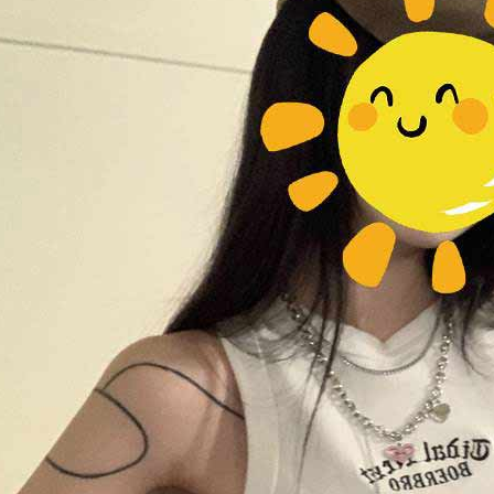
５．嚴禁
形，恩沛
動。