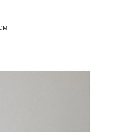
頁面，進行簡訊認證並確認金額後，即可完成結帳。
付／iPASS MONEY」等通路繳費。
家取貨
成立數日內，您將收到繳費通知簡訊。
費通知簡訊後14天內，點擊此簡訊中的連結，可透過四大超商
5
項】
網路銀行／等多元方式進行付款，方視為交易完成。
係由「台灣大哥大股份有限公司」（以下簡稱本公司）所提供，讓
：結帳手續完成當下不需立刻繳費，但若您需要取消訂單，請聯
付款
易時，得透過本服務購買商品或服務，並由商店將買賣／分期付
CM
的店家。未經商家同意取消之訂單仍視為有效，需透過AFTEE
金債權讓與本公司後，依約使用本公司帳單繳交帳款。
繳納相關費用。
5，滿NT$499(含以上)免運費
意付款使用「大哥付你分期」之契約關係目的，商店將以您的個人
否成功請以「AFTEE先享後付 」之結帳頁面顯示為準，若有關於
含姓名、電話或地址）提供予台灣大哥大進項蒐集、處理及利
功／繳費後需取消欲退款等相關疑問，請聯繫「AFTEE先享後
11取貨
公司與您本人進行分期帳單所需資料之確認、核對及更正。
援中心」
https://netprotections.freshdesk.com/support/home
5，滿NT$499(含以上)免運費
戶服務條款，請詳閱以下連結：
https://oppay.tw/userRule
項】
恩沛科技股份有限公司提供之「AFTEE先享後付」服務完成之
依本服務之必要範圍內提供個人資料，並將交易相關給付款項請
0，滿NT$499(含以上)免運費
讓予恩沛科技股份有限公司。
個人資料處理事宜，請瀏覽以下網址：
ee.tw/terms/#terms3
年的使用者請事先徵得法定代理人或監護人之同意方可使用
E先享後付」，若未經同意申辦者引起之損失，本公司不負相關責
AFTEE先享後付」時，將依據個別帳號之用戶狀況，依本公司
核予不同之上限額度；若仍有額度不足之情形，本公司將視審查
用戶進行身份認證。
一人註冊多個帳號或使用他人資訊註冊。若發現惡意使用之情
科技股份有限公司將有權停止該用戶之使用額度並採取法律行