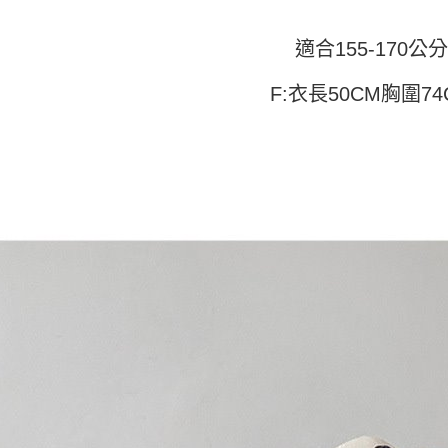
付」結帳
帳／街口支
付款 後全
２．訂單
３．收到繳
適合155-170公分
每筆NT$4
【注意事
／ATM／
1.本服務
※ 請注意
7-11取貨
用戶於交
F:衣長50CM胸圍74
絡購買商品
款買賣價
先享後付
每筆NT$4
2.基於同
※ 交易是
資料（包
是否繳費成
付款 後7-
用，由本
付客戶支
每筆NT$4
3.完整用
【注意事
宅配
１．透過由
交易，需
每筆NT$7
求債權轉
２．關於
https://aft
３．未成
「AFTE
任。
４．使用「
即時審查
結果請求
５．嚴禁
形，恩沛