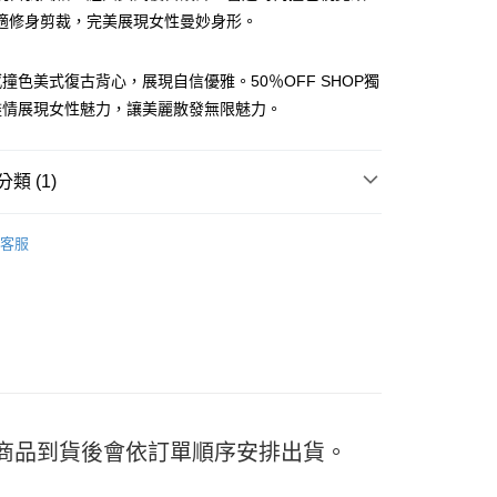
適修身剪裁，完美展現女性曼妙身形。
撞色美式復古背心，展現自信優雅。50％OFF SHOP獨
盡情展現女性魅力，讓美麗散發無限魅力。
y
類 (1)
分期
衣｜背心
客服
你分期使用說明】
享後付
由台灣大哥大提供，台灣大哥大用戶可立即使用無須另外申請。
式選擇「大哥付你分期」，訂單成立後會自動跳轉到大哥付的交易
證手機門號後，選擇欲分期的期數、繳款截止日，確認付款後即
FTEE先享後付」】
。
先享後付是「在收到商品之後才付款」的支付方式。 讓您購物簡單
准額度、可分期數及費用金額請依後續交易確認頁面所載為準。
心！
立30分鐘內，如未前往確認交易或遇審核未通過，訂單將自動取
：不需註冊會員、不需綁卡、不需儲值。
「轉專審核」未通過狀況，表示未達大哥付你分期系統評分，恕
：只要手機號碼，簡訊認證，即可結帳。
評估內容。
：先確認商品／服務後，再付款。
式說明】
付款
) 商品到貨後會依訂單順序安排出貨。
項不併入電信帳單，「大哥付你分期」於每月結算日後寄送繳費提
EE先享後付」結帳流程】
5
方式選擇「AFTEE先享後付」後，將跳轉至「AFTEE先享後
訊連結打開帳單後，可選擇「超商條碼／台灣大直營門市／銀行轉