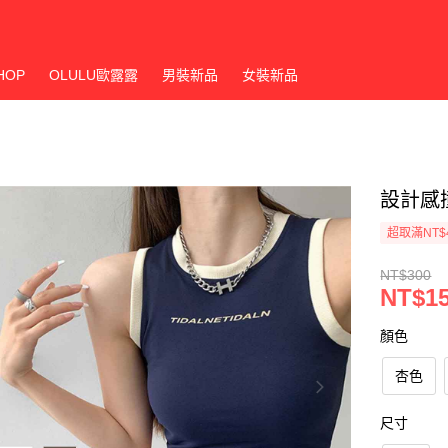
HOP
OLULU歐露露
男裝新品
女裝新品
設計感
超取滿NT$
NT$300
NT$1
顏色
杏色
尺寸