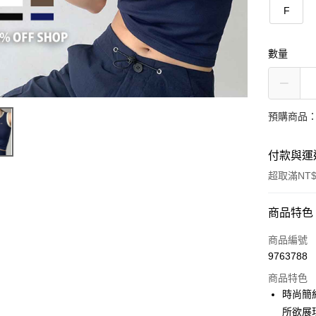
F
數量
預購商品：
付款與運
超取滿NT$
付款方式
商品特色
信用卡一
商品編號
9763788
超商取貨
商品特色
LINE Pay
時尚簡
所欲展