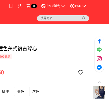
0
中文 (繁體)
TWD
撞色美式復古背心
499免運
50
咖啡
藍色
灰色