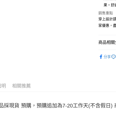
Apple Pay
果。舒
街口支付
銷售重點
穿上設計感
悠遊付
家優惠，
Google Pa
全盈+PAY
商品相關分
大哥付你
女裝
內
相關說明
分享
【大哥付
AFTEE先
1.本服務
2.付款方
相關說明
流程，驗
【關於「A
ATM付款
完成交易
AFTEE
3.實際核
便利好安
說明
相關推薦
4.訂單成
１．簡單
消。如遇
２．便利
運送方式
無法說明
３．安心
【繳款方
全家取貨
品採現貨 預購，預購追加為7-20工作天(不含假日
1.分期款
【「AFT
醒簡訊。
每筆NT$4
１．於結帳
2.透過簡