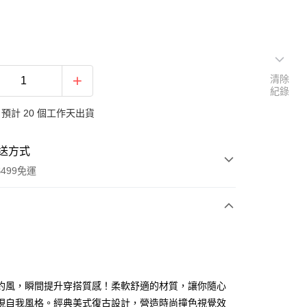
清除
紀錄
預計 20 個工作天出貨
送方式
499免運
次付款
付款
約風，瞬間提升穿搭質感！柔軟舒適的材質，讓你隨心
現自我風格。經典美式復古設計，營造時尚撞色視覺效