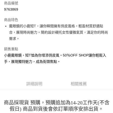
商品編號
超商取貨付款
9763869
LINE Pay
商品特色
Apple Pay
戴眼鏡的小鹿短T，讓你瞬間擁有俏皮風格。輕盈材質舒適貼
合，展現時尚魅力。簡約設計襯托女性優雅氣質，滿足你的時尚
街口支付
需求。
悠遊付
銷售重點
Google Pay
小鹿戴眼鏡，短T恤為你增添俏皮風。50％OFF SHOP讓你輕鬆入
手，展現獨特魅力，成為街頭焦點。
全盈+PAY
大哥付你分期
相關說明
【大哥付你分期使用說明】
詳細說明
相關推薦
AFTEE先享後付
1.本服務由台灣大哥大提供，台灣大哥大用戶可立即使用無須另外申請。
2.付款方式選擇「大哥付你分期」，訂單成立後會自動跳轉到大哥付的交易
相關說明
流程，驗證手機門號後，選擇欲分期的期數、繳款截止日，確認付款後即完
【關於「AFTEE先享後付」】
成交易。
商品採現貨 預購，預購追加為14-20工作天(不含
ATM付款
AFTEE先享後付是「在收到商品之後才付款」的支付方式。 讓您購物簡單
3.實際核准額度、可分期數及費用金額請依後續交易確認頁面所載為準。
便利好安心！
假日) 商品到貨後會依訂單順序安排出貨。
4.訂單成立30分鐘內，如未前往確認交易或遇審核未通過，訂單將自動取
１．簡單：不需註冊會員、不需綁卡、不需儲值。