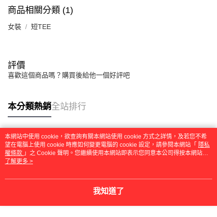
商品相關分類 (1)
女裝
短TEE
評價
喜歡這個商品嗎？購買後給他一個好評吧
本分類熱銷
全站排行
本網站中使用 cookie，欲查詢有關本網站使用 cookie 方式之詳情，及若您不希
熱門標籤
望在電腦上使用 cookie 時應如何變更電腦的 cookie 設定，請參閱本網站「
隱私
權條款
」之 Cookie 聲明。您繼續使用本網站即表示您同意本公司得按本網站使
用條款之 Cookie 聲明使用 cookie。
了解更多 >
我知道了