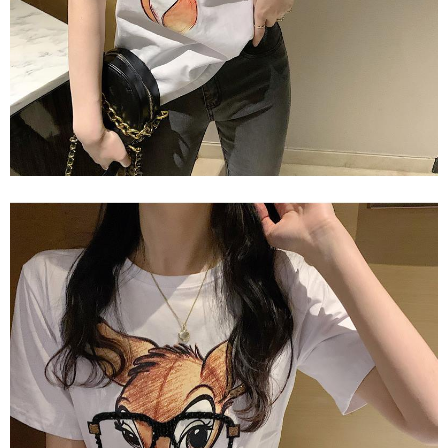
任。
４．使用「AFTEE先享後付」時，將依據個別帳號之用戶狀況，依本公司即
時審查核予不同之上限額度；若仍有額度不足之情形，本公司將視審查結果
請求用戶進行身份認證。
５．嚴禁一人註冊多個帳號或使用他人資訊註冊。若發現惡意使用之情形，
恩沛科技股份有限公司將有權停止該用戶之使用額度並採取法律行動。