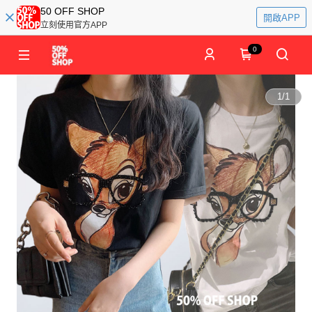
50 OFF SHOP
開啟APP
立刻使用官方APP
0
1
/
1