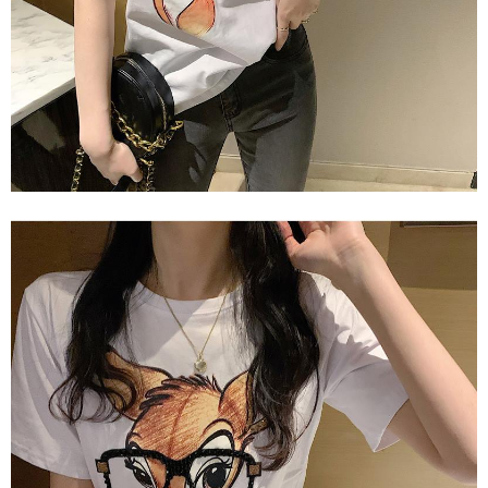
AFTEE 於本服務必要服務範圍內運用。關於 AFTEE 對於個人資料之蒐集、
處理、利用，詳參 AFTEE 官網之『個人資料蒐集、處理及利用告知聲明』
（
https://aftee.tw/privacypolicy/
）。
若款項超過繳費期限，將根據當次的金額加收年利率 16% 的逾期滯納金。
未成年的使用者，請事先徵得法定代理人或監護人之同意方可使用
AFTEE。
若您對於個人資料之處理、利用有任何疑問，或欲行使相關法律權利，請聯
繫恩沛科技股份有限公司。若您不同意我們將上開所示之個人資料，連同必
要之購買訂單資訊提供予 AFTEE ，或讓 AFTEE 蒐集處理利用您的個人資
料，請勿選用本服務。