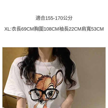
运送方式
4. 订单成立30分钟内，如未前往确认交易或遇审核未通过，订单将自动取
3. 訂單確認後不需事先繳費，商品會配送至您的指定地址。
消。如遇 “转专审核”未通过状况，表示未达系统评分，恕无法说明评估内
4. 下訂完成後，您的手機會收到一封繳費通知簡訊，APP會員則會收到
全家取貨付款
容。
AFTEE APP推播通知。
【缴款方式说明】
每笔NT$45
5. 收到商品當下無需繳費，確認無誤後，請再利用繳費通知簡訊或AFTEE
適合155-170公分
1. 分期款项不并入电信账单，“大哥付你分期”于每月结算日后寄送缴费提醒
APP於四大便利商店‧ATM/網銀等方式進行付款。
短信。
付款 後全家取貨
XL:衣長69CM胸圍108CM袖長22CM肩寬53CM
2. 通过短信链接打开账单后，可选择 “超商条码／台湾大直营门市／银行转
請留意繳費期限為 14 天。唯有下載 AFTEE App 成為 AFTEE 會員者方能享
每笔NT$45
账／街口支付／iPASS MONEY”等通路缴费。
有最長 45 天內付款之服務。
7-11取貨付款
【注意事项】
繳費期限，為商家向您請款的時間，再加上使用AFTEE可延長的天數所計算
1. 本服务系由 “台湾大哥大股份有限公司”所提供，让用户于交易时，得通过
每笔NT$45，满NT$499(含以上)免运费
出。使用AFTEE下訂可以延長您收到商品前的繳費天數，但無法保證一定能
本服务购买商品或服务，并由商店将买卖／分期付款买卖价金债权让与本公
夠在期限內收到商品(例如:預購商品或預計到貨時間較長者)。因此無論收到
司后，依约使用本公司账单缴交账款。
付款 後7-11取貨
商品與否，仍需要請您在AFTEE規定的時間內完成繳費。
2. 基于同意付款使用 “大哥付你分期”之契约关系目的，商店将以您的个人资
每笔NT$45，满NT$499(含以上)免运费
料（包含姓名、电话或地址）提供予台湾大哥大进项收集、处理及利用，由
二、付款限制
台湾大哥大与本人进行分期账单所需资料之确认、核对及更正。
1. 初次使用 AFTEE 時，將依認證結果及本公司審查結果，核予每個人不同
宅配
3. 完整用户服务条款，请详阅以下链接：
https://oppay.tw/userRule
之上限額度
2. 結帳金額須大於NT$30
每笔NT$70，满NT$499(含以上)免运费
3. 目前僅支援台灣會員
三、聲明條款
「AFTEE先享後付」(下稱本服務)乃由恩沛科技股份有限公司(下稱 AFTEE )
所提供，並由 AFTEE 向您收取款項。因使用本服務所須提供之個人資料(包
含但不限於訂購人姓名、電話，收件人姓名、電話、收件地址)，將交付予