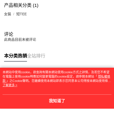
产品相关分类 (1)
女裝
短TEE
评论
此商品目前未被评论
本分类热销
全站排行
本網站中使用cookie，欲查詢有關本網站使用cookie方式之詳情，及若您不希望
热门标签
在電腦上使用cookie時應如何變更電腦的cookie設定，請參閱本網站「
隱私權條
款
」之Cookie聲明。您繼續使用本網站即表示您同意本公司得按本網站使用條款
之Cookie聲明使用cookie。
了解更多 >
我知道了