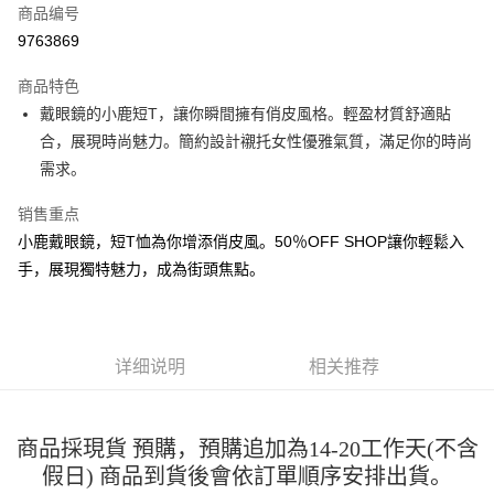
商品编号
超商取货付款
9763869
LINE Pay
商品特色
Apple Pay
戴眼鏡的小鹿短T，讓你瞬間擁有俏皮風格。輕盈材質舒適貼
合，展現時尚魅力。簡約設計襯托女性優雅氣質，滿足你的時尚
街口支付
需求。
悠遊付
销售重点
Google Pay
小鹿戴眼鏡，短T恤為你增添俏皮風。50％OFF SHOP讓你輕鬆入
手，展現獨特魅力，成為街頭焦點。
Plus PAY
大哥付你分期
相关说明
【大哥付你分期使用说明】
详细说明
相关推荐
AFTEE先享后付
1. 本服务由台湾大哥大提供，电信用户可立即使用无须另外申请。（限个人
月租型门号，不开放公司户及预付卡使用）
相关说明
2. 付款方式选择 “大哥付你分期”，订单成立后会自动跳转到大哥付的交易流
一、關於 AFTEE先享後付
程，验证手机门号后，选择欲分期的期数、缴款截止日，确认付款后即完成
商品採現貨 預購，預購追加為14-20工作天(不含
ATM付款
1. 於付款方式選擇AFTEE先享後付，將跳出AFTEE先享後付手機驗證視
交易。
窗。
假日) 商品到貨後會依訂單順序安排出貨。
3. 实际核准额度、可分期数及费用金额请依后续交易确认页面所载为准。
2. 進行簡訊驗證之後，即可完成結帳手續。