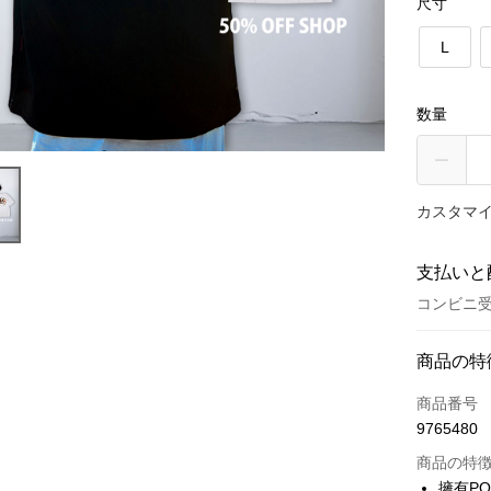
尺寸
L
数量
カスタマイ
支払いと
コンビニ受
お支払い
商品の特
クレジット
商品番号
9765480
コンビニ
商品の特
LINE Pay
擁有PO