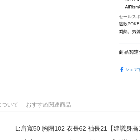
AIRi
Apple Pay
セールス
JKOPAY
這款POKE
Easy Walle
悶熱。男裝
Google Pa
商品関連
Plus Pay
男裝
短
OP Pay La
シェア
説明
【OP Pay
AFTEE
1. 本サ
追加の申
説明
2. 支払い
一、 AF
ATM払い
動的に OP
1.お支払
について
おすすめ関連商品
払いの回
ドウが表
す。
2.SMS
3. 実際
3.注文す
配送方法
ジを基準
す。
L:肩寬50 胸圍102 衣長62 袖長21【建議身高15
4. 注文
4.ご注文
全家取貨
合、注文
員の場合は