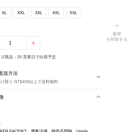
XL
XXL
3XL
4XL
5XL
履歴
を削除する
ズ商品：20 営業日で出荷予定
配送方法
け取り NT$499以上で送料無料
方法
徴
カード1回払い
店頭代金引換
徴
KER FACE短T，透氣涼感，時尚不悶熱。Uniqlo