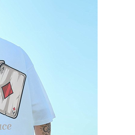
AFTEEの個人情報の収集、処理、利用について、詳細は
公式ホームページの『個人情報の収集、処理及び利用に関する声
参照ください（
https://aftee.tw/privacypolicy/
）。
の初回ご利用の際に、審査を通過すれば、最高額がNT$10,000に
支払い期限を過ぎた場合、その金額に基づいて年利20%の遅
が加算されます。未成年の利用者は、事前に法定代理人または
意を得ればAFTEEをご利用いただけます。
の処理、利用について疑問がある、または関連する法律の権利
たい場合は、ネットプロテクションズ
rotections.co.jp
にご連絡ください。上記に示した個人情報
購入注文書とあわせてAFTEEにご提供いただく、または
にあなたの個人情報の収集、処理、利用を許可することににご同
けない場合は、当サービスを選択しないでください。