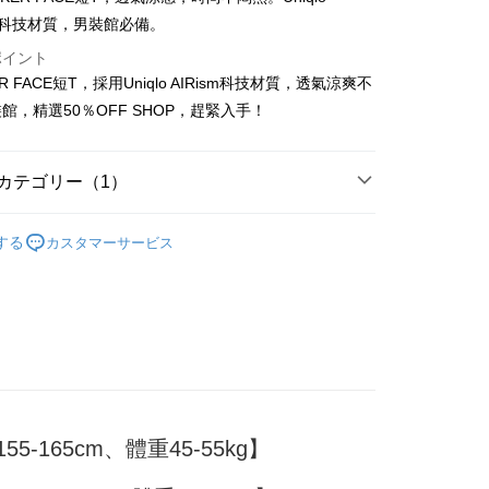
sm科技材質，男裝館必備。
ポイント
R FACE短T，採用Uniqlo AIRism科技材質，透氣涼爽不
t
館，精選50％OFF SHOP，趕緊入手！
y
カテゴリー（1）
TEE
ter
する
カスタマーサービス
 Later 使用説明】
代金後払い
ービスは台湾大哥大によって提供され、台湾大哥大のユーザーは
請なしで即時に利用可能です。
方法で「OP Pay Later」を選択すると、注文が成立した後に自
TEE代金後払いについて
 Pay Later の取引プロセスに移行し、携帯番号を確認後、分割
い方法でAFTEE代金後払いを選択すると、携帯電話認証ウィン
数や支払い期限を選択し、支払いを確認すると取引が完了しま
示されます。
で認証してお支払い手続を進めてください。
の承認額、分割回数および費用については、後続の取引確認ペー
るときのお支払いは不要です。商品はご指定の住所に配送されま
とします。
5-165cm、體重45-55kg】
成立後30分以内に確認取引を行わない場合や審査が通過しない場
が完了すると、携帯に支払い通知のSMSが届きます。アプリ会
付款
は自動的にキャンセルされます。「転専審査」に未通過の状況
、AFTEE アプリプッシュ通知が届きます。