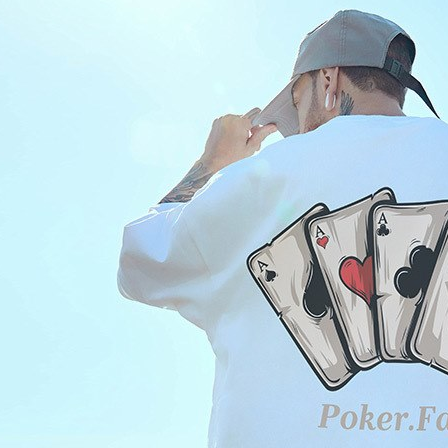
されます。
AFTEE
明』をご
AFTEE
なります。
延滞納金
後見人の同
個人情報
を行使し
cs_tw@netp
を、必要な
AFTEE
意いただ