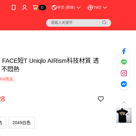
0
中文 (简体)
TWD
 FACE短T Uniqlo AIRism科技材質 透
 不悶熱
499免运
28
色
2049白色