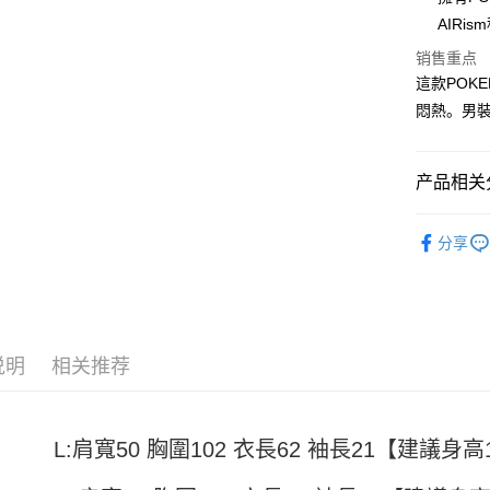
AIRi
Apple Pay
销售重点
街口支付
這款POKE
悶熱。男裝
悠遊付
Google Pa
产品相关分
Plus PAY
男裝
短
大哥付你
分享
相关说明
【大哥付
AFTEE先
1. 本服
人月租型
相关说明
2. 付款
一、關於 A
ATM付款
流程，验
说明
相关推荐
1. 於付
完成交易
窗。
3. 实际
2. 進行
4. 订单
3. 訂單
运送方式
消。如遇 
4. 下訂
L:肩寬50 胸圍102 衣長62 袖長21【建議身高15
容。
AFTEE 
全家取貨
【缴款方
5. 收到