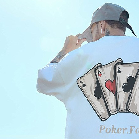
未成年的
AFTEE。
若您對於
聯繫恩沛
同必要之購
人資料，