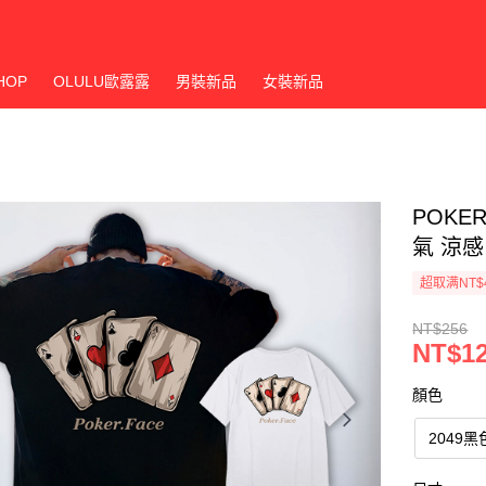
HOP
OLULU歐露露
男裝新品
女裝新品
POKER
氣 涼感
超取满NT$
NT$256
NT$1
顏色
2049黑