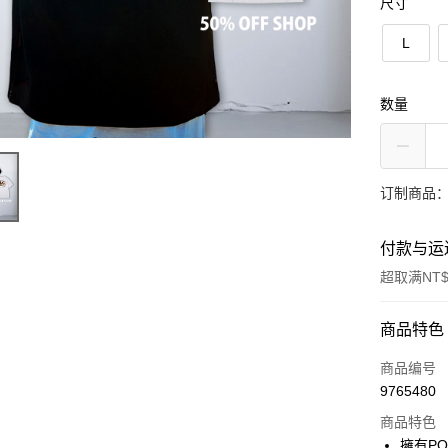
尺寸
L
数量
订制商品：
付款与运
超取满NT$
付款方式
商品特色
信用卡一
商品编号
9765480
超商取货
商品特色
LINE Pay
擁有PO