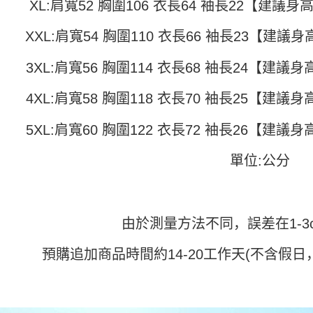
XL:肩寬52 胸圍106 衣長64 袖長22【建議身高1
1. 分期
每笔NT$4
APP於四
短信。
2. 通过
付款 後全
請留意繳費期
XXL:肩寬54 胸圍110 衣長66 袖長23【建議身高1
账／街口支付
享有最長 
每笔NT$4
3XL:肩寬56 胸圍114 衣長68 袖長24【建議身高1
【注意事
繳費期限，
7-11取貨
1. 本服
算出。使用
过本服务
定能夠在期
4XL:肩寬58 胸圍118 衣長70 袖長25【建議身高1
每笔NT$4
本公司后
收到商品與
2. 基于
付款 後7-
5XL:肩寬60 胸圍122 衣長72 袖長26【建議身高1
资料（包
二、付款
每笔NT$4
用，由台
1. 初次
3. 完整
單位:公分
之上限額
宅配
2. 結帳金
3. 目前
每笔NT$7
三、聲明
由於測量方法不同，誤差在1-3
「AFTE
)所提供，
(包含但不
預購追加商品時間約14-20工作天(不含假日
予 AFT
集、處理、
明』（
http
若款項超過