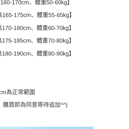
60-170cm、體重50-60kg】
款项不并入电信账单，“大哥付你分期”于每月结算日后寄送缴费提醒
5
大便利商店‧ATM/網銀等方式進行付款。
短信链接打开账单后，可选择 “超商条码／台湾大直营门市／银行转
家取貨
限為 14 天。唯有下載 AFTEE App 成為 AFTEE 會員者方能
65-175cm、體重55-65kg】
／iPASS MONEY”等通路缴费。
45 天內付款之服務。
5
70-180cm、體重60-70kg】
项】
為商家向您請款的時間，再加上使用AFTEE可延長的天數所計
付款
务系由 “台湾大哥大股份有限公司”所提供，让用户于交易时，得通
AFTEE下訂可以延長您收到商品前的繳費天數，但無法保證一
购买商品或服务，并由商店将买卖／分期付款买卖价金债权让与
限內收到商品(例如:預購商品或預計到貨時間較長者)。因此無論
75-185cm、體重70-80kg】
5，满NT$499(含以上)免运费
，依约使用本公司账单缴交账款。
否，仍需要請您在AFTEE規定的時間內完成繳費。
同意付款使用 “大哥付你分期”之契约关系目的，商店将以您的个人
11取貨
80-190cm、體重80-90kg】
含姓名、电话或地址）提供予台湾大哥大进项收集、处理及利
限制
5，满NT$499(含以上)免运费
湾大哥大与本人进行分期账单所需资料之确认、核对及更正。
使用 AFTEE 時，將依認證結果及本公司審查結果，核予每個人不同
用户服务条款，请详阅以下链接：
https://oppay.tw/userRule
度
額須大於NT$30
僅支援台灣會員
0，满NT$499(含以上)免运费
條款
cm為正常範圍
E先享後付」(下稱本服務)乃由恩沛科技股份有限公司(下稱 AFTEE
並由 AFTEE 向您收取款項。因使用本服務所須提供之個人資料
限於訂購人姓名、電話，收件人姓名、電話、收件地址)，將交付
，購買即為同意等待追加^^)
EE 於本服務必要服務範圍內運用。關於 AFTEE 對於個人資料之蒐
利用，詳參 AFTEE 官網之『個人資料蒐集、處理及利用告知聲
s://aftee.tw/privacypolicy/
）。
繳費期限，將根據當次的金額加收年利率 16% 的逾期滯納金。