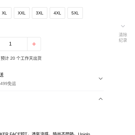
XL
XXL
3XL
4XL
5XL
清除
纪录
预计 20 个工作天出货
送
499免运
次付款
付款
KER FACE短T，透氣涼感，時尚不悶熱。Uniqlo