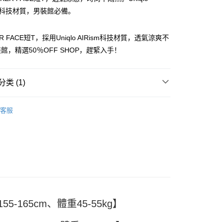
sm科技材質，男裝館必備。
R FACE短T，採用Uniqlo AIRism科技材質，透氣涼爽不
館，精選50％OFF SHOP，趕緊入手！
y
类 (1)
TEE
分期
客服
你分期使用说明】
享后付
务由台湾大哥大提供，电信用户可立即使用无须另外申请。（限个
门号，不开放公司户及预付卡使用）
方式选择 “大哥付你分期”，订单成立后会自动跳转到大哥付的交易
FTEE先享後付
证手机门号后，选择欲分期的期数、缴款截止日，确认付款后即
款方式選擇AFTEE先享後付，將跳出AFTEE先享後付手機驗證視
。
核准额度、可分期数及费用金额请依后续交易确认页面所载为准。
簡訊驗證之後，即可完成結帳手續。
成立30分钟内，如未前往确认交易或遇审核未通过，订单将自动取
確認後不需事先繳費，商品會配送至您的指定地址。
“转专审核”未通过状况，表示未达系统评分，恕无法说明评估内
完成後，您的手機會收到一封繳費通知簡訊，APP會員則會收到
5-165cm、體重45-55kg】
APP推播通知。
付款
式说明】
商品當下無需繳費，確認無誤後，請再利用繳費通知簡訊或AFTEE