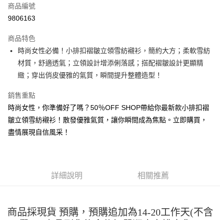
商品編號
超商取貨付款
9806163
LINE Pay
商品特色
Apple Pay
時尚女性必備！小排扣褶皺立領雪紡襯衫，簡約大方；柔軟雪紡
材質，舒適透氣；立領設計增添俐落感；搭配褶皺設計更顯精
街口支付
緻；穿出俏皮優雅的氣質，瞬間提升整體造型！
悠遊付
銷售重點
Google Pay
時尚女性，你準備好了嗎？50％OFF SHOP帶給你最新款小排扣褶
皺立領雪紡襯衫！散發優雅氣質，讓你瞬間成為焦點。立即購買，
全盈+PAY
盡情展現自信風采！
大哥付你分期
相關說明
【大哥付你分期使用說明】
AFTEE先享後付
1.本服務由台灣大哥大提供，台灣大哥大用戶可立即使用無須另外申請。
詳細說明
相關推薦
2.付款方式選擇「大哥付你分期」，訂單成立後會自動跳轉到大哥付的交易
相關說明
流程，驗證手機門號後，選擇欲分期的期數、繳款截止日，確認付款後即完
【關於「AFTEE先享後付」】
成交易。
ATM付款
AFTEE先享後付是「在收到商品之後才付款」的支付方式。 讓您購物簡單
3.實際核准額度、可分期數及費用金額請依後續交易確認頁面所載為準。
便利好安心！
商品採現貨 預購，預購追加為14-20工作天(不含
4.訂單成立30分鐘內，如未前往確認交易或遇審核未通過，訂單將自動取
１．簡單：不需註冊會員、不需綁卡、不需儲值。