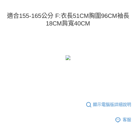
運送方式
消。如遇「轉專審核」未通過狀況，表示未達大哥付你分期系統評分，恕無
２．便利：只要手機號碼，簡訊認證，即可結帳。
法說明評估內容。
３．安心：先確認商品／服務後，再付款。
全家取貨付款
【繳款方式說明】
適合155-165公分 F:衣長51CM胸圍96CM袖長
1.分期款項不併入電信帳單，「大哥付你分期」於每月結算日後寄送繳費提
每筆NT$45
【「AFTEE先享後付」結帳流程】
18CM肩寬40CM
醒簡訊。
１．於結帳方式選擇「AFTEE先享後付」後，將跳轉至「AFTEE先享後付」
2.透過簡訊連結打開帳單後，可選擇「超商條碼／台灣大直營門市／銀行轉
付款 後全家取貨
結帳頁面，進行簡訊認證並確認金額後，即可完成結帳。
帳／街口支付／iPASS MONEY」等通路繳費。
２．訂單成立數日內，您將收到繳費通知簡訊。
每筆NT$45
３．收到繳費通知簡訊後14天內，點擊此簡訊中的連結，可透過四大超商／
【注意事項】
ATM／網路銀行／等多元方式進行付款，方視為交易完成。
7-11取貨付款
1.本服務係由「台灣大哥大股份有限公司」（以下簡稱本公司）所提供，讓
※ 請注意：結帳手續完成當下不需立刻繳費，但若您需要取消訂單，請聯絡
用戶於交易時，得透過本服務購買商品或服務，並由商店將買賣／分期付款
每筆NT$45，滿NT$499(含以上)免運費
購買商品的店家。未經商家同意取消之訂單仍視為有效，需透過AFTEE先享
買賣價金債權讓與本公司後，依約使用本公司帳單繳交帳款。
後付繳納相關費用。
2.基於同意付款使用「大哥付你分期」之契約關係目的，商店將以您的個人
付款 後7-11取貨
※ 交易是否成功請以「AFTEE先享後付 」之結帳頁面顯示為準，若有關於
資料（包含姓名、電話或地址）提供予台灣大哥大進項蒐集、處理及利用，
是否繳費成功／繳費後需取消欲退款等相關疑問，請聯繫「AFTEE先享後付
每筆NT$45，滿NT$499(含以上)免運費
由本公司與您本人進行分期帳單所需資料之確認、核對及更正。
客戶支援中心」
https://netprotections.freshdesk.com/support/home
3.完整用戶服務條款，請詳閱以下連結：
https://oppay.tw/userRule
宅配
【注意事項】
１．透過由恩沛科技股份有限公司提供之「AFTEE先享後付」服務完成之交
每筆NT$70，滿NT$499(含以上)免運費
易，需依本服務之必要範圍內提供個人資料，並將交易相關給付款項請求債
顯示電腦版詳細說明
權轉讓予恩沛科技股份有限公司。
２．關於個人資料處理事宜，請瀏覽以下網址：
客服
https://aftee.tw/terms/#terms3
３．未成年的使用者請事先徵得法定代理人或監護人之同意方可使用
「AFTEE先享後付」，若未經同意申辦者引起之損失，本公司不負相關責