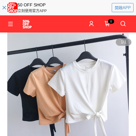
50 OFF SHOP
開啟APP
立刻使用官方APP
0
1
/
1