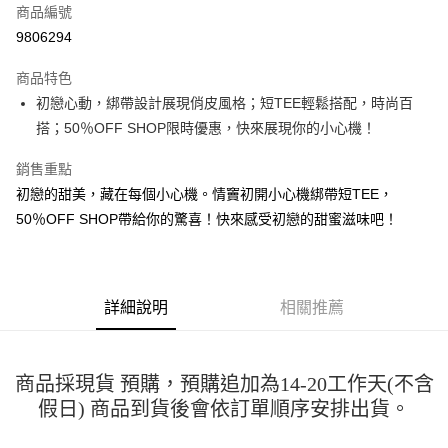
商品編號
超商取貨付款
9806294
LINE Pay
商品特色
Apple Pay
初戀心動，綁帶設計展現俏皮風格；短TEE輕鬆搭配，時尚百
搭；50％OFF SHOP限時優惠，快來展現你的小心機！
街口支付
銷售重點
悠遊付
初戀的甜美，藏在每個小心機。情竇初開小心機綁帶短TEE，
Google Pay
50％OFF SHOP帶給你的驚喜！快來感受初戀的甜蜜滋味吧！
全盈+PAY
大哥付你分期
詳細說明
相關推薦
相關說明
【大哥付你分期使用說明】
AFTEE先享後付
1.本服務由台灣大哥大提供，台灣大哥大用戶可立即使用無須另外申請。
2.付款方式選擇「大哥付你分期」，訂單成立後會自動跳轉到大哥付的交易
相關說明
商品採現貨 預購，預購追加為14-20工作天(不含
流程，驗證手機門號後，選擇欲分期的期數、繳款截止日，確認付款後即完
【關於「AFTEE先享後付」】
成交易。
假日) 商品到貨後會依訂單順序安排出貨。
ATM付款
AFTEE先享後付是「在收到商品之後才付款」的支付方式。 讓您購物簡單
3.實際核准額度、可分期數及費用金額請依後續交易確認頁面所載為準。
便利好安心！
4.訂單成立30分鐘內，如未前往確認交易或遇審核未通過，訂單將自動取
１．簡單：不需註冊會員、不需綁卡、不需儲值。