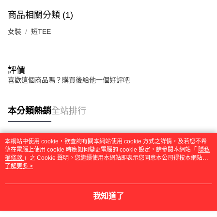
任。
４．使用「AFTEE先享後付」時，將依據個別帳號之用戶狀況，依本公司即
商品相關分類 (1)
時審查核予不同之上限額度；若仍有額度不足之情形，本公司將視審查結果
請求用戶進行身份認證。
女裝
短TEE
５．嚴禁一人註冊多個帳號或使用他人資訊註冊。若發現惡意使用之情形，
恩沛科技股份有限公司將有權停止該用戶之使用額度並採取法律行動。
評價
喜歡這個商品嗎？購買後給他一個好評吧
本分類熱銷
全站排行
本網站中使用 cookie，欲查詢有關本網站使用 cookie 方式之詳情，及若您不希
熱門標籤
望在電腦上使用 cookie 時應如何變更電腦的 cookie 設定，請參閱本網站「
隱私
權條款
」之 Cookie 聲明。您繼續使用本網站即表示您同意本公司得按本網站使
用條款之 Cookie 聲明使用 cookie。
了解更多 >
我知道了