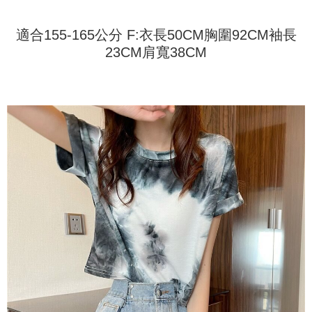
配送方法
を基準とします。
3.注文するときのお支払いは不要です。商品はご指定の住所に配送されま
4. 注文成立後30分以内に確認取引を行わない場合や審査が通過しない場
す。
全家取貨付款
合、注文は自動的にキャンセルされます。「転専審査」に未通過の状況が
適合155-165公分 F:衣長50CM胸圍92CM袖長
4.ご注文が完了すると、携帯に支払い通知のSMSが届きます。アプリ会員
発生した場合は、システムの評価基準に達していないことを意味し、評価
配送毎にNT$45
の場合は、AFTEE アプリプッシュ通知が届きます。
23CM肩寬38CM
内容についての説明はいたしかねます。
5.商品受け取り時のお支払いは不要です。商品を確かめてから、SMSまた
付款 後全家取貨
はアプリの通知に従って、4大コンビニ、またはATM/オンラインバンキン
グでお支払いください。
配送毎にNT$45
【支払い方法の説明】
1. 分割払いの金額は電信請求書に統合されず、「OP Pay Later」は毎月の
代金納付期限は最短で 14 日以内ですので、ご注意ください。AFTEE アプ
7-11取貨付款
締め日後に支払いリマインダーのSMSを送信します。
リをダウンロードして AFTEE 会員になるとお支払い期限を最長 45 日以内
2. SMSのリンクを通じて請求書を開いた後、「コンビニバーコード／台湾
配送毎にNT$45、NT$499以上で送料無料
まで延長できます。
大直営店舗／銀行振込／街口支払い／iPASS MONEY」などのチャネルで
支払いを選択できます。
付款 後7-11取貨
お支払期限は、ショップが請求した期日と、AFTEEで延長できる日数をも
とに計算されます。AFTEEで注文すると、商品を受け取るまで支払い期限
配送毎にNT$45、NT$499以上で送料無料
【注意事項】
を延長できますが、商品を期限内に受け取れない場合があります（例：予
1. 本サービスは「台湾大哥大株式会社」（以下「当社」といいます）によ
約商品や商品到着日が比較的遅い商品）。そのため、商品到着の有無に関
宅配
って提供され、ユーザーが取引時に本サービスを通じて商品やサービスを
わらず、AFTEEで指定された期限内にお支払いください。
購入できるようにし、店舗が売買／分割払い売買の債権を当社に譲渡した
配送毎にNT$70、NT$499以上で送料無料
後、契約に基づいて当社の請求書で帳款を支払うことになります。
二、支払い限度額
2. 「OP Pay Later」を利用する契約関係の目的から、店舗はあなたの個人
1.初回 AFTEEを ご利用の際に、認証結果及び当社の審査の結果に基づ
情報（名前、電話または住所を含む）を台湾大哥大に提供し、収集、処理
き、限度額が設定されます。
および利用するために、当社があなた本人と分割請求書に必要な情報の確
2.決済金額は最低NT$20です。
認、照合および修正を行います。
3.現在、台湾の会員のみご利用いただけます。
3. 完全なユーザーサービス規約については、以下のリンクを参照してくだ
さい：
https://oppay.tw/userRule
三、利用規約「AFTEE代金後払い」（以下当サービスという）はネットプ