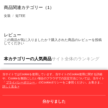
商品関連カテゴリー（1）
女裝
短TEE
レビュー
この商品が気に入りましたか？購入された商品のレビューを投稿
してください
本カテゴリーの人気商品
サイト全体のランキング
当サイトではCookieを使用しています。当サイトのCookie使用に関する詳細
人気タグ
や、Cookieを無効にしたい場合のブラウザでの設定方法については、当サイト
「
プライバシーポリシー
」のCookieポリシーをご参照ください。お客さま
が、当サイトを引き続き使用される場合、当社がサイト利用規約のCookieポリ
詳しく見る >
シーに基づいてCookieを使用することに同意したものとみなします。
分かりました