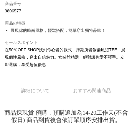
商品番号
コンビニ店頭代金引換
9806577
LINE Pay
商品の特徴
Apple Pay
展現你的時尚風格，輕鬆搭配，簡單穿出獨特品味！
JKOPAY
セールスポイント
在50％OFF SHOP找到你心愛的款式！擇期所愛紮染風短TEE，展
Easy Wallet
現個性風格，穿出自信魅力。女裝館精選，絕對讓你愛不釋手。立
Google Pay
即選購，享受超值優惠！
Plus Pay
OP Pay Later
説明
詳細について
おすすめ関連商品
【OP Pay Later 使用説明】
AFTEE代金後払い
1. 本サービスは台湾大哥大によって提供され、台湾大哥大のユーザーは追
加の申請なしで即時に利用可能です。
説明
商品採現貨 預購，預購追加為14-20工作天(不含
2. 支払い方法で「OP Pay Later」を選択すると、注文が成立した後に自動
一、 AFTEE代金後払いについて
的に OP Pay Later の取引プロセスに移行し、携帯番号を確認後、分割払
假日) 商品到貨後會依訂單順序安排出貨。
ATM払い
1.お支払い方法でAFTEE代金後払いを選択すると、携帯電話認証ウィンド
いの回数や支払い期限を選択し、支払いを確認すると取引が完了します。
ウが表示されます。
3. 実際の承認額、分割回数および費用については、後続の取引確認ページ
2.SMSで認証してお支払い手続を進めてください。