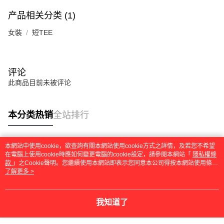
产品相关分类 (1)
女裝
短TEE
评论
此商品目前未被评论
本分类热销
全站排行
本網站中使用cookie，欲查詢有關本網站使用cookie方式之詳情，及若您不希望
热门标签
在電腦上使用cookie時應如何變更電腦的cookie設定，請參閱本網站「
隱私權條
款
」之Cookie聲明。您繼續使用本網站即表示您同意本公司得按本網站使用條款
之Cookie聲明使用cookie。
了解更多 >
我知道了