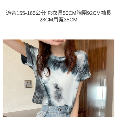
运送方式
4. 订单成立30分钟内，如未前往确认交易或遇审核未通过，订单将自动取
3. 訂單確認後不需事先繳費，商品會配送至您的指定地址。
消。如遇 “转专审核”未通过状况，表示未达系统评分，恕无法说明评估内
4. 下訂完成後，您的手機會收到一封繳費通知簡訊，APP會員則會收到
全家取貨付款
容。
適合155-165公分 F:衣長50CM胸圍92CM袖長
AFTEE APP推播通知。
【缴款方式说明】
每笔NT$45
5. 收到商品當下無需繳費，確認無誤後，請再利用繳費通知簡訊或AFTEE
23CM肩寬38CM
1. 分期款项不并入电信账单，“大哥付你分期”于每月结算日后寄送缴费提醒
APP於四大便利商店‧ATM/網銀等方式進行付款。
短信。
付款 後全家取貨
2. 通过短信链接打开账单后，可选择 “超商条码／台湾大直营门市／银行转
請留意繳費期限為 14 天。唯有下載 AFTEE App 成為 AFTEE 會員者方能享
每笔NT$45
账／街口支付／iPASS MONEY”等通路缴费。
有最長 45 天內付款之服務。
7-11取貨付款
【注意事项】
繳費期限，為商家向您請款的時間，再加上使用AFTEE可延長的天數所計算
1. 本服务系由 “台湾大哥大股份有限公司”所提供，让用户于交易时，得通过
每笔NT$45，满NT$499(含以上)免运费
出。使用AFTEE下訂可以延長您收到商品前的繳費天數，但無法保證一定能
本服务购买商品或服务，并由商店将买卖／分期付款买卖价金债权让与本公
夠在期限內收到商品(例如:預購商品或預計到貨時間較長者)。因此無論收到
司后，依约使用本公司账单缴交账款。
付款 後7-11取貨
商品與否，仍需要請您在AFTEE規定的時間內完成繳費。
2. 基于同意付款使用 “大哥付你分期”之契约关系目的，商店将以您的个人资
每笔NT$45，满NT$499(含以上)免运费
料（包含姓名、电话或地址）提供予台湾大哥大进项收集、处理及利用，由
二、付款限制
台湾大哥大与本人进行分期账单所需资料之确认、核对及更正。
1. 初次使用 AFTEE 時，將依認證結果及本公司審查結果，核予每個人不同
宅配
3. 完整用户服务条款，请详阅以下链接：
https://oppay.tw/userRule
之上限額度
2. 結帳金額須大於NT$30
每笔NT$70，满NT$499(含以上)免运费
3. 目前僅支援台灣會員
三、聲明條款
「AFTEE先享後付」(下稱本服務)乃由恩沛科技股份有限公司(下稱 AFTEE )
所提供，並由 AFTEE 向您收取款項。因使用本服務所須提供之個人資料(包
含但不限於訂購人姓名、電話，收件人姓名、電話、收件地址)，將交付予