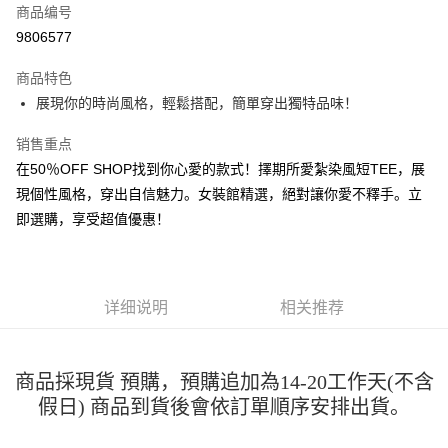
商品编号
超商取货付款
9806577
LINE Pay
商品特色
Apple Pay
展現你的時尚風格，輕鬆搭配，簡單穿出獨特品味！
街口支付
销售重点
在50％OFF SHOP找到你心愛的款式！擇期所愛紮染風短TEE，展
悠遊付
現個性風格，穿出自信魅力。女裝館精選，絕對讓你愛不釋手。立
Google Pay
即選購，享受超值優惠！
Plus PAY
大哥付你分期
详细说明
相关推荐
相关说明
【大哥付你分期使用说明】
AFTEE先享后付
1. 本服务由台湾大哥大提供，电信用户可立即使用无须另外申请。（限个人
月租型门号，不开放公司户及预付卡使用）
相关说明
商品採現貨 預購，預購追加為14-20工作天(不含
2. 付款方式选择 “大哥付你分期”，订单成立后会自动跳转到大哥付的交易流
一、關於 AFTEE先享後付
程，验证手机门号后，选择欲分期的期数、缴款截止日，确认付款后即完成
假日) 商品到貨後會依訂單順序安排出貨。
ATM付款
1. 於付款方式選擇AFTEE先享後付，將跳出AFTEE先享後付手機驗證視
交易。
窗。
3. 实际核准额度、可分期数及费用金额请依后续交易确认页面所载为准。
2. 進行簡訊驗證之後，即可完成結帳手續。