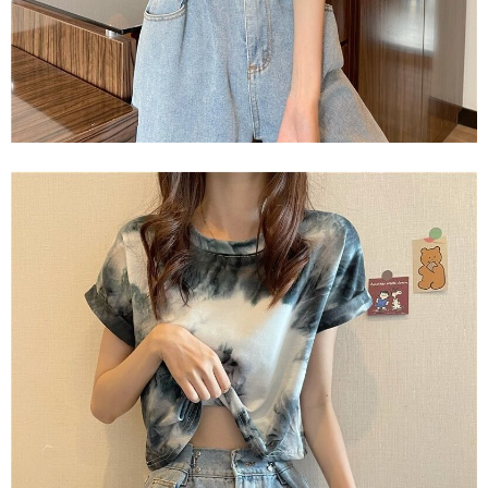
AFTEE 於本服務必要服務範圍內運用。關於 AFTEE 對於個人資料之蒐集、
處理、利用，詳參 AFTEE 官網之『個人資料蒐集、處理及利用告知聲明』
（
https://aftee.tw/privacypolicy/
）。
若款項超過繳費期限，將根據當次的金額加收年利率 16% 的逾期滯納金。
未成年的使用者，請事先徵得法定代理人或監護人之同意方可使用
AFTEE。
若您對於個人資料之處理、利用有任何疑問，或欲行使相關法律權利，請聯
繫恩沛科技股份有限公司。若您不同意我們將上開所示之個人資料，連同必
要之購買訂單資訊提供予 AFTEE ，或讓 AFTEE 蒐集處理利用您的個人資
料，請勿選用本服務。