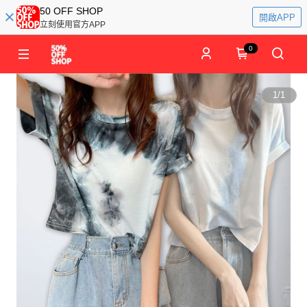
50 OFF SHOP
開啟APP
立刻使用官方APP
0
1
/
1