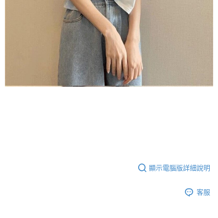
顯示電腦版詳細說明
客服