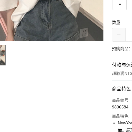
F
数量
预购商品：
付款与运
超取满NT$
付款方式
商品特色
信用卡一
商品编号
9806584
超商取货
商品特色
LINE Pay
NewY
備。展