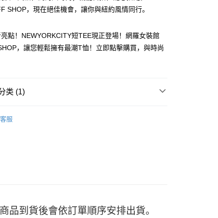
OFF SHOP，現在絕佳機會，讓你與紐約風情同行。
亮點！NEWYORKCITY短TEE現正登場！網羅女裝館
F SHOP，讓您輕鬆擁有最潮T恤！立即點擊購買，與時尚
y
分期
类 (1)
TEE
你分期使用说明】
享后付
客服
务由台湾大哥大提供，电信用户可立即使用无须另外申请。（限个
门号，不开放公司户及预付卡使用）
方式选择 “大哥付你分期”，订单成立后会自动跳转到大哥付的交易
FTEE先享後付
证手机门号后，选择欲分期的期数、缴款截止日，确认付款后即
款方式選擇AFTEE先享後付，將跳出AFTEE先享後付手機驗證視
。
核准额度、可分期数及费用金额请依后续交易确认页面所载为准。
簡訊驗證之後，即可完成結帳手續。
成立30分钟内，如未前往确认交易或遇审核未通过，订单将自动取
確認後不需事先繳費，商品會配送至您的指定地址。
“转专审核”未通过状况，表示未达系统评分，恕无法说明评估内
完成後，您的手機會收到一封繳費通知簡訊，APP會員則會收到
APP推播通知。
付款
式说明】
商品當下無需繳費，確認無誤後，請再利用繳費通知簡訊或AFTEE
款项不并入电信账单，“大哥付你分期”于每月结算日后寄送缴费提醒
5
日) 商品到貨後會依訂單順序安排出貨。
大便利商店‧ATM/網銀等方式進行付款。