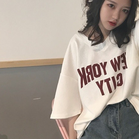
AFTEE。
若您對於
聯繫恩沛
同必要之購
人資料，