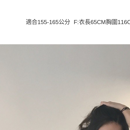
2. 通过
付款 後全
請留意繳費期
账／街口支付
享有最長 
每笔NT$4
【注意事
適合155-165公分 F:衣長65CM胸圍11
繳費期限，
7-11取貨
1. 本服
算出。使用
过本服务
定能夠在期
每笔NT$4
本公司后
收到商品與
2. 基于
付款 後7-
资料（包
二、付款
每笔NT$4
用，由台
1. 初次
3. 完整
之上限額
宅配
2. 結帳金
3. 目前
每笔NT$7
三、聲明
「AFTE
)所提供，
(包含但不
予 AFT
集、處理、
明』（
http
若款項超過
未成年的