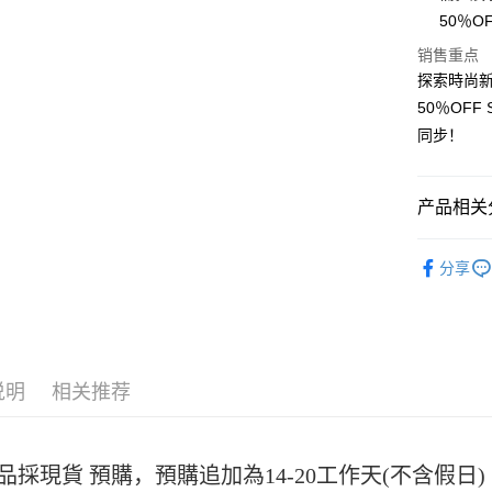
Apple Pay
50％
街口支付
销售重点
探索時尚新
悠遊付
50％OF
Google Pa
同步！
Plus PAY
大哥付你
产品相关分
相关说明
女裝
短
【大哥付
AFTEE先
分享
1. 本服
人月租型
相关说明
2. 付款
一、關於 A
ATM付款
流程，验
1. 於付
完成交易
窗。
3. 实际
2. 進行
说明
相关推荐
4. 订单
3. 訂單
运送方式
消。如遇 
4. 下訂
容。
AFTEE 
全家取貨
【缴款方
5. 收到
1. 分期
每笔NT$4
品採現貨 預購，預購追加為14-20工作天(不含假
APP於四
短信。