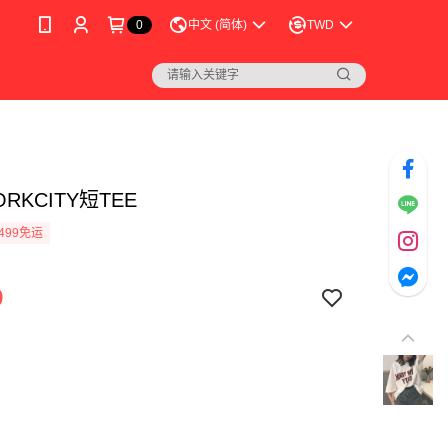
0
中文 (简体)
TWD
ORKCITY短TEE
499免运
9