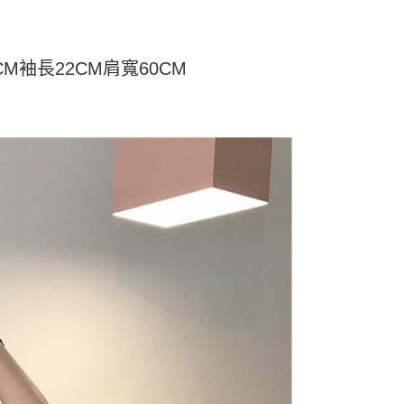
短信链接打开账单后，可选择 “超商条码／台湾大直营门市／银行转
家取貨
限為 14 天。唯有下載 AFTEE App 成為 AFTEE 會員者方能
／iPASS MONEY”等通路缴费。
45 天內付款之服務。
5
项】
6CM袖長22CM肩寬60CM
為商家向您請款的時間，再加上使用AFTEE可延長的天數所計
付款
务系由 “台湾大哥大股份有限公司”所提供，让用户于交易时，得通
AFTEE下訂可以延長您收到商品前的繳費天數，但無法保證一
购买商品或服务，并由商店将买卖／分期付款买卖价金债权让与
限內收到商品(例如:預購商品或預計到貨時間較長者)。因此無論
5，满NT$499(含以上)免运费
，依约使用本公司账单缴交账款。
否，仍需要請您在AFTEE規定的時間內完成繳費。
同意付款使用 “大哥付你分期”之契约关系目的，商店将以您的个人
11取貨
含姓名、电话或地址）提供予台湾大哥大进项收集、处理及利
限制
5，满NT$499(含以上)免运费
湾大哥大与本人进行分期账单所需资料之确认、核对及更正。
使用 AFTEE 時，將依認證結果及本公司審查結果，核予每個人不同
用户服务条款，请详阅以下链接：
https://oppay.tw/userRule
度
額須大於NT$30
僅支援台灣會員
0，满NT$499(含以上)免运费
條款
E先享後付」(下稱本服務)乃由恩沛科技股份有限公司(下稱 AFTEE
並由 AFTEE 向您收取款項。因使用本服務所須提供之個人資料
限於訂購人姓名、電話，收件人姓名、電話、收件地址)，將交付
EE 於本服務必要服務範圍內運用。關於 AFTEE 對於個人資料之蒐
利用，詳參 AFTEE 官網之『個人資料蒐集、處理及利用告知聲
s://aftee.tw/privacypolicy/
）。
繳費期限，將根據當次的金額加收年利率 16% 的逾期滯納金。
使用者，請事先徵得法定代理人或監護人之同意方可使用