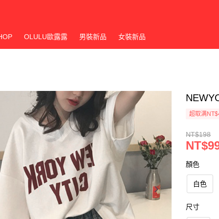
HOP
OLULU歐露露
男裝新品
女裝新品
NEWY
超取满NT$
NT$198
NT$9
顏色
白色
尺寸