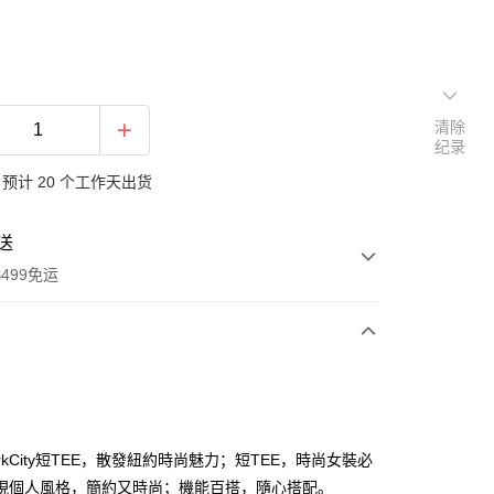
清除
纪录
预计 20 个工作天出货
送
499免运
次付款
付款
orkCity短TEE，散發紐約時尚魅力；短TEE，時尚女裝必
現個人風格，簡約又時尚；機能百搭，隨心搭配。