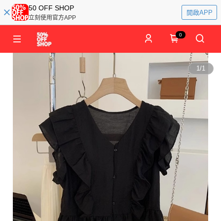
50 OFF SHOP
開啟APP
立刻使用官方APP
0
1
/
1