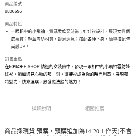
商品編號
超商取貨付款
9806696
LINE Pay
商品特色
Apple Pay
一眼相中的小飛袖，質感柔軟又時尚；娃娃衫設計，展現女性俏
皮氣質；輕盈雪紡材質，舒適透氣；搭配各種下身，簡單搭配時
街口支付
尚感UP！
悠遊付
銷售重點
Google Pay
在50%OFF SHOP 精選的女裝館中，發現一眼相中的小飛袖雪紡娃
娃衫，猶如遇見心動的那一刻。讓襯衫成為你的時尚利器，展現獨
全盈+PAY
特魅力。快來選購，散發魔法般的魅力！
大哥付你分期
相關說明
【大哥付你分期使用說明】
AFTEE先享後付
1.本服務由台灣大哥大提供，台灣大哥大用戶可立即使用無須另外申請。
詳細說明
相關推薦
2.付款方式選擇「大哥付你分期」，訂單成立後會自動跳轉到大哥付的交易
相關說明
流程，驗證手機門號後，選擇欲分期的期數、繳款截止日，確認付款後即完
【關於「AFTEE先享後付」】
成交易。
ATM付款
AFTEE先享後付是「在收到商品之後才付款」的支付方式。 讓您購物簡單
3.實際核准額度、可分期數及費用金額請依後續交易確認頁面所載為準。
便利好安心！
商品採現貨 預購，預購追加為14-20工作天(不含
4.訂單成立30分鐘內，如未前往確認交易或遇審核未通過，訂單將自動取
１．簡單：不需註冊會員、不需綁卡、不需儲值。