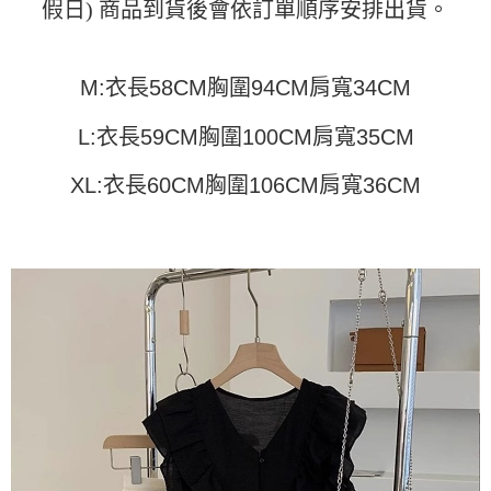
假日) 商品到貨後會依訂單順序安排出貨。
運送方式
消。如遇「轉專審核」未通過狀況，表示未達大哥付你分期系統評分，恕無
２．便利：只要手機號碼，簡訊認證，即可結帳。
法說明評估內容。
３．安心：先確認商品／服務後，再付款。
全家取貨付款
【繳款方式說明】
1.分期款項不併入電信帳單，「大哥付你分期」於每月結算日後寄送繳費提
每筆NT$45
【「AFTEE先享後付」結帳流程】
M:衣長58CM胸圍94CM肩寬34CM
醒簡訊。
１．於結帳方式選擇「AFTEE先享後付」後，將跳轉至「AFTEE先享後付」
2.透過簡訊連結打開帳單後，可選擇「超商條碼／台灣大直營門市／銀行轉
付款 後全家取貨
結帳頁面，進行簡訊認證並確認金額後，即可完成結帳。
帳／街口支付／iPASS MONEY」等通路繳費。
L:衣長59CM胸圍100CM肩寬35CM
２．訂單成立數日內，您將收到繳費通知簡訊。
每筆NT$45
３．收到繳費通知簡訊後14天內，點擊此簡訊中的連結，可透過四大超商／
【注意事項】
ATM／網路銀行／等多元方式進行付款，方視為交易完成。
XL:衣長60CM胸圍106CM肩寬36CM
7-11取貨付款
1.本服務係由「台灣大哥大股份有限公司」（以下簡稱本公司）所提供，讓
※ 請注意：結帳手續完成當下不需立刻繳費，但若您需要取消訂單，請聯絡
用戶於交易時，得透過本服務購買商品或服務，並由商店將買賣／分期付款
每筆NT$45，滿NT$499(含以上)免運費
購買商品的店家。未經商家同意取消之訂單仍視為有效，需透過AFTEE先享
買賣價金債權讓與本公司後，依約使用本公司帳單繳交帳款。
後付繳納相關費用。
2.基於同意付款使用「大哥付你分期」之契約關係目的，商店將以您的個人
付款 後7-11取貨
※ 交易是否成功請以「AFTEE先享後付 」之結帳頁面顯示為準，若有關於
資料（包含姓名、電話或地址）提供予台灣大哥大進項蒐集、處理及利用，
是否繳費成功／繳費後需取消欲退款等相關疑問，請聯繫「AFTEE先享後付
每筆NT$45，滿NT$499(含以上)免運費
由本公司與您本人進行分期帳單所需資料之確認、核對及更正。
客戶支援中心」
https://netprotections.freshdesk.com/support/home
3.完整用戶服務條款，請詳閱以下連結：
https://oppay.tw/userRule
宅配
【注意事項】
１．透過由恩沛科技股份有限公司提供之「AFTEE先享後付」服務完成之交
每筆NT$70，滿NT$499(含以上)免運費
易，需依本服務之必要範圍內提供個人資料，並將交易相關給付款項請求債
權轉讓予恩沛科技股份有限公司。
２．關於個人資料處理事宜，請瀏覽以下網址：
https://aftee.tw/terms/#terms3
３．未成年的使用者請事先徵得法定代理人或監護人之同意方可使用
「AFTEE先享後付」，若未經同意申辦者引起之損失，本公司不負相關責