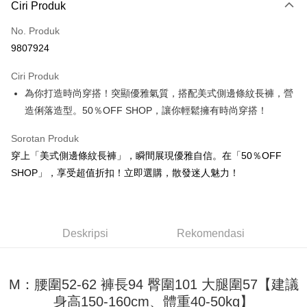
Ciri Produk
Kad Kredit (Bayaran Penuh)
No. Produk
Pengambilan di Kedai Serbaneka
9807924
LINE Pay
Ciri Produk
Apple Pay
為你打造時尚穿搭！突顯優雅氣質，搭配美式側邊條紋長褲，營
造俐落造型。50％OFF SHOP，讓你輕鬆擁有時尚穿搭！
JKOPAY
Easy Wallet
Sorotan Produk
穿上「美式側邊條紋長褲」，瞬間展現優雅自信。在「50％OFF
Google Pay
SHOP」，享受超值折扣！立即選購，散發迷人魅力！
Plus PAY
OP Pay Later
Deskripsi
Deskripsi
Rekomendasi
[Terma Penggunaan untuk OP Pay Later]
AFTEE
Perkhidmatan ini disediakan oleh Taiwan Mobile dan tersedia untuk
Deskripsi
M：腰圍52-62 褲長94 臀圍101 大腿圍57【建議
pengguna Taiwan Mobile tanpa memerlukan permohonan tambahan.
Pertama, Mengenai Perkhidmatan AFTEE Beli Sekarang Bayar Kemudian
Pemindahan ATM
身高150-160cm、體重40-50kg】
1. Dengan memilih AFTEE sebagai kaedah pembayaran, mesej