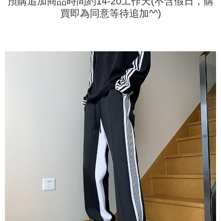
預購追加商品時間約14-20工作天(不含假日，購
bar kedai serbaneka, kedai runcit Taiwan Mobile, pemindahan bank,
JKOPay, atau iPASS MONEY.
買即為同意等待追加^^)
Kedua, Sekatan Pembayaran
1. Jumlah yang diperakui untuk pengguna kali pertama boleh sehingga
[Nota Penting]
NT$10,000. Amaun diperakui sebenar yang diluluskan akan berdasarkan
keputusan pensijilan dan semakan oleh AFTEE.
Perkhidmatan ini disediakan oleh Taiwan Mobile Co., Ltd. (“Syarikat”),
2. Amaun perbelanjaan minimum mestilah lebih besar daripada NT$20.
yang membolehkan pelanggan membeli barangan atau perkhidmatan
3. Pada masa ini hanya tersedia untuk ahli Taiwan.
melalui perkhidmatan ini pada masa transaksi. Hasil daripada pembelian
atau pembayaran ansuran akan dipindahkan oleh peniaga kepada
Ketiga, Syarat Perkhidmatan
Syarikat, dan pelanggan hendaklah membuat pembayaran mengikut
Perkhidmatan AFTEE Beli Sekarang Bayar Kemudian disediakan oleh NP
perjanjian menggunakan sistem bil Syarikat.
Taiwan, Inc. dan AFTEE akan membuat bil kepada pengguna. AFTEE
akan menggunakan data peribadi yang dikumpul (termasuk nama
Untuk memenuhi hubungan kontrak yang terjalin melalui persetujuan
pembeli, no. telefon, nama penerima, no. telefon, alamat penerima) untuk
penggunaan OP Pay Later, peniaga akan memberikan maklumat peribadi
penggunaan perkhidmatan. Sila rujuk kepada "Penyata Pengumpulan
anda (termasuk nama, nombor telefon, atau alamat) kepada Syarikat bagi
Data Peribadi, Pemprosesan, Penggunaan"
tujuan pengumpulan, pemprosesan dan penggunaan data yang
(https://aftee.tw/privacypolicy/
) untuk maklumat lanjut.
diperlukan untuk pengebilan ansuran, termasuk pengesahan,
pengesahan semula dan pembetulan.
Jumlah yang diperakui untuk pengguna kali pertama yang lulus
kelulusan boleh sehingga NT$10,000. Jika pengguna tidak membuat
Untuk terma perkhidmatan penuh, sila rujuk pautan berikut:
pembayaran dalam tempoh tersebut, yuran pembayaran lewat sebanyak
https://oppay.tw/userRule
" target="_blank" class="link revert-
20% setahun akan dikenakan. Pengguna bawah umur dikehendaki
style">https://oppay.tw/userRule
mendapatkan kebenaran daripada ibu bapa atau penjaga yang sah
untuk menggunakan AFTEE.
【Panduan Penggunaan Pembayaran Ansuran Gogo】
1. Perkhidmatan ini disediakan oleh Taiwan Mobile, pengguna telefon
Sila hubungi NP Taiwan Inc. di
cs_tw@netprotections.co.jp
jika anda