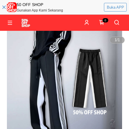
50 OFF SHOP
Buka APP
Gunakan App Kami Sekarang
0
1
/
1