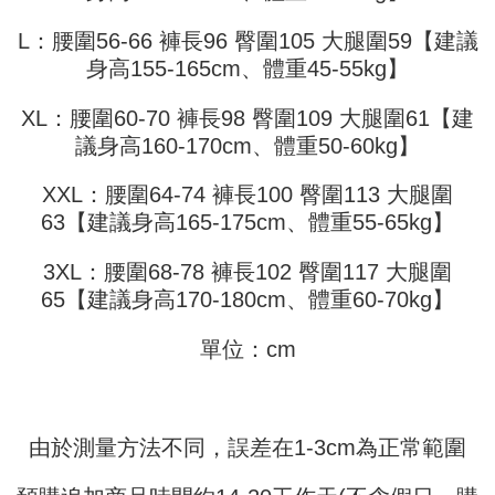
Jika anda memilih OP Pay Later sebagai kaedah pembayaran, sistem
pengesahan AFTEE akan muncul.
akan mengarahkan anda secara automatik ke proses transaksi OP Pay
2. Anda boleh meneruskan pembayaran selepas pengesahan SMS.
L：腰圍56-66 褲長96 臀圍105 大腿圍59【建議
Pilihan Penghantaran
Later selepas pesanan dibuat. Anda perlu mengesahkan nombor telefon
3. Tiada bayaran diperlukan apabila pesanan disahkan. Produk akan
mudah alih anda, memilih bilangan ansuran, dan menetapkan tarikh
身高155-165cm、體重45-55kg】
dihantar ke alamat yang ditetapkan.
全家取貨付款
akhir pembayaran. Transaksi akan dianggap selesai setelah pembayaran
4. Setelah pesanan disahkan, anda akan menerima SMS pembayaran
disahkan.
NT$45/pesanan
manakala ahli aplikasi akan menerima pemberitahuan tolak aplikasi
XL：腰圍60-70 褲長98 臀圍109 大腿圍61【建
AFTEE.
Had kredit yang diluluskan, tempoh ansuran yang tersedia, dan yuran
議身高160-170cm、體重50-60kg】
付款 後全家取貨
5. Tiada bayaran diperlukan apabila anda menerima produk. Sila buat
yang dikenakan adalah tertakluk kepada maklumat yang dinyatakan
pembayaran di empat kedai serbaneka utama, ATM atau perbankan
NT$45/pesanan
pada halaman pengesahan transaksi seterusnya.
dalam talian dengan SMS pembayaran atau pemberitahuan tolak aplikasi
XXL：腰圍64-74 褲長100 臀圍113 大腿圍
AFTEE.
7-11取貨付款
63【建議身高165-175cm、體重55-65kg】
Jika transaksi tidak disahkan dalam masa 30 minit selepas pesanan
dibuat, atau jika permohonan gagal dalam proses semakan, pesanan
NT$45/pesanan | Penghantaran percuma untuk pesanan
Sila ambil perhatian bahawa tempoh pembayaran adalah 14 hari. Walau
akan dibatalkan secara automatik. Jika permohonan gagal pada
3XL：腰圍68-78 褲長102 臀圍117 大腿圍
bagaimanapun, bagi mereka yang telah memuat turun Aplikasi AFTEE
NT$499 atau lebih
peringkat "semakan manual", ini bermakna kriteria pemarkahan sistem
dan mendaftar sebagai ahli AFTEE boleh menikmati tempoh pembayaran
65【建議身高170-180cm、體重60-70kg】
tidak dipenuhi; butiran penilaian khusus tidak akan didedahkan.
sehingga 45 hari.
付款 後7-11取貨
[Arahan Pembayaran]
NT$45/pesanan | Penghantaran percuma untuk pesanan
單位：cm
Tempoh pembayaran dikira dari masa kedai meminta pembayaran anda,
ditambah dengan bilangan hari yang boleh dilanjutkan oleh AFTEE. Anda
NT$499 atau lebih
Pembayaran ansuran melalui OP Pay Later akan dibilkan secara
boleh melanjutkan tempoh pembayaran anda sebelum anda menerima
berasingan dan tidak termasuk dalam bil telekom anda. SMS peringatan
pesanan. Walau bagaimanapun, tiada jaminan bahawa anda boleh
宅配
pembayaran akan dihantar selepas kitaran bil bulanan.
menerima pesanan anda semasa tempoh pembayaran (cth.: produk
NT$70/pesanan | Penghantaran percuma untuk pesanan
由於測量方法不同，誤差在1-3cm為正常範圍
prapesanan atau produk yang mungkin mengambil masa yang lebih
Selepas mengakses bil melalui pautan dalam SMS, anda boleh
NT$499 atau lebih
lama untuk dihantar). Oleh itu, anda dikehendaki membuat pembayaran
menyelesaikan pembayaran anda melalui salah satu saluran berikut: kod
kepada AFTEE dalam tempoh sama ada anda menerima pesanan.