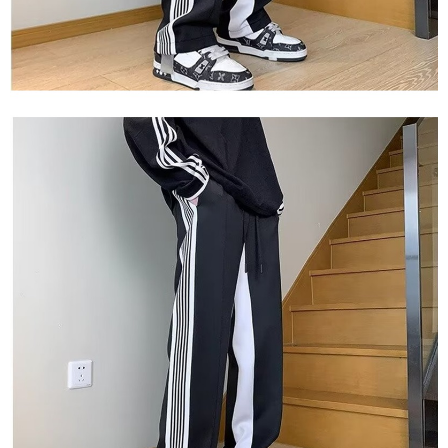
【Nota Penting】
1. Perkhidmatan ini disediakan oleh "Taiwan Mobile Co., Ltd." untuk
membolehkan pengguna membeli produk atau perkhidmatan melalui
perkhidmatan ini semasa transaksi, dan kedai akan menyerahkan hak
tuntutan harga jual/beli ansuran kepada syarikat ini untuk membayar bil
menggunakan bil syarikat ini.
2. Berdasarkan tujuan kontrak persetujuan pembayaran menggunakan
"Pembayaran Ansuran Gogo", kedai akan memberikan maklumat peribadi
anda (termasuk nama, telefon atau alamat) kepada Taiwan Mobile untuk
pengumpulan, pemprosesan dan penggunaan, untuk pengesahan,
semakan dan pembetulan data yang diperlukan untuk bil ansuran oleh
Taiwan Mobile.
3. Sila baca syarat perkhidmatan pengguna secara lengkap melalui
pautan berikut: https://oppay.tw/userRule