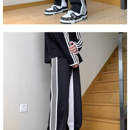
mudah alih boleh segera menggunakan tanpa perlu memohon lagi.
mempunyai sebarang kebimbangan mengenai pemprosesan dan
(Hanya untuk nombor langganan peribadi, tidak terbuka untuk syarikat
penggunaan pada data peribadi. Jika anda tidak bersetuju dengan data
dan kad prabayar)
peribadi yang disenaraikan seperti di atas akan dikumpul dan digunakan
2. Pilihan kaedah pembayaran "Pembayaran Ansuran Gogo", selepas
oleh AFTEE, sila jangan gunakan perkhidmatan ini.
pesanan ditubuhkan, akan secara automatik dialihkan ke proses
transaksi Gogo, selepas pengesahan nombor telefon, pilih bilangan
ansuran yang diingini, tarikh akhir pembayaran, dan setelah
mengesahkan pembayaran, transaksi akan selesai.
3. Jumlah kelulusan sebenar, bilangan ansuran dan jumlah bayaran
adalah berdasarkan halaman pengesahan transaksi seterusnya.
4. Dalam masa 30 minit selepas pesanan ditubuhkan, jika tidak pergi
untuk mengesahkan transaksi atau jika tidak lulus semakan, pesanan
akan dibatalkan secara automatik. Jika terdapat situasi "pindah untuk
semakan khusus" yang tidak lulus, ini menunjukkan bahawa sistem
penilaian tidak mencukupi, tiada penjelasan mengenai kandungan
penilaian boleh diberikan.
【Penerangan Kaedah Pembayaran】
1. Pembayaran ansuran tidak digabungkan dalam bil telekomunikasi,
"Pembayaran Ansuran Gogo" akan menghantar SMS peringatan
pembayaran selepas tarikh penyelesaian bulanan.
2. Melalui pautan SMS untuk membuka bil, anda boleh memilih untuk
membayar melalui "Kod bar kedai serbaneka / Kedai rasmi Taiwan
Mobile / Pemindahan bank / Pembayaran J街口 / iPASS MONEY" dan
saluran lain.