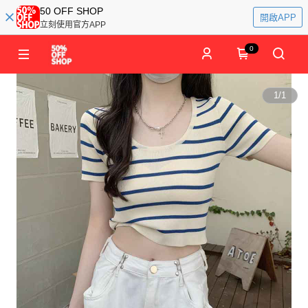
50 OFF SHOP
開啟APP
立刻使用官方APP
0
1
/
1