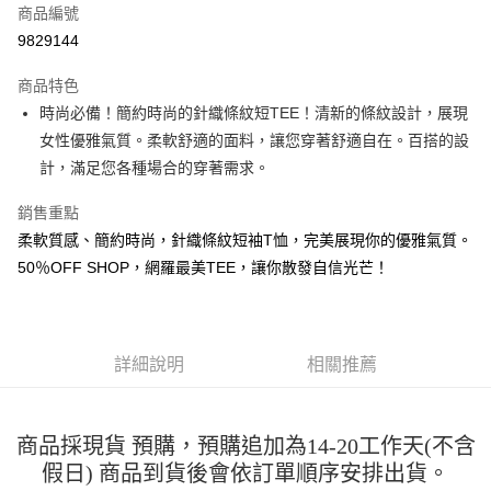
商品編號
超商取貨付款
9829144
LINE Pay
商品特色
Apple Pay
時尚必備！簡約時尚的針織條紋短TEE！清新的條紋設計，展現
女性優雅氣質。柔軟舒適的面料，讓您穿著舒適自在。百搭的設
街口支付
計，滿足您各種場合的穿著需求。
悠遊付
銷售重點
Google Pay
柔軟質感、簡約時尚，針織條紋短袖T恤，完美展現你的優雅氣質。
50％OFF SHOP，網羅最美TEE，讓你散發自信光芒！
全盈+PAY
大哥付你分期
相關說明
【大哥付你分期使用說明】
詳細說明
相關推薦
AFTEE先享後付
1.本服務由台灣大哥大提供，台灣大哥大用戶可立即使用無須另外申請。
2.付款方式選擇「大哥付你分期」，訂單成立後會自動跳轉到大哥付的交易
相關說明
流程，驗證手機門號後，選擇欲分期的期數、繳款截止日，確認付款後即完
【關於「AFTEE先享後付」】
成交易。
商品採現貨 預購，預購追加為14-20工作天(不含
ATM付款
AFTEE先享後付是「在收到商品之後才付款」的支付方式。 讓您購物簡單
3.實際核准額度、可分期數及費用金額請依後續交易確認頁面所載為準。
便利好安心！
假日) 商品到貨後會依訂單順序安排出貨。
4.訂單成立30分鐘內，如未前往確認交易或遇審核未通過，訂單將自動取
１．簡單：不需註冊會員、不需綁卡、不需儲值。