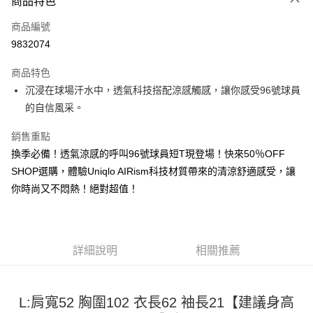
商品特色
信用卡一次付款
商品編號
超商取貨付款
9832074
LINE Pay
商品特色
Apple Pay
沉浸在球場汗水中，透氣科技搭配涼感觸感，讓你感受96號球員
的自信風采。
街口支付
銷售重點
悠遊付
換季必備！透氣涼感的呼叫96號球員短T現登場！快來50％OFF
Google Pay
SHOP選購，體驗Uniqlo AIRism科技材質帶來的清涼舒適感受，讓
你時尚又不悶熱！絕對超值！
全盈+PAY
大哥付你分期
相關說明
【大哥付你分期使用說明】
詳細說明
相關推薦
AFTEE先享後付
1.本服務由台灣大哥大提供，台灣大哥大用戶可立即使用無須另外申請。
2.付款方式選擇「大哥付你分期」，訂單成立後會自動跳轉到大哥付的交易
相關說明
流程，驗證手機門號後，選擇欲分期的期數、繳款截止日，確認付款後即完
【關於「AFTEE先享後付」】
成交易。
L:肩寬52 胸圍102 衣長62 袖長21【建議身高
ATM付款
AFTEE先享後付是「在收到商品之後才付款」的支付方式。 讓您購物簡單
3.實際核准額度、可分期數及費用金額請依後續交易確認頁面所載為準。