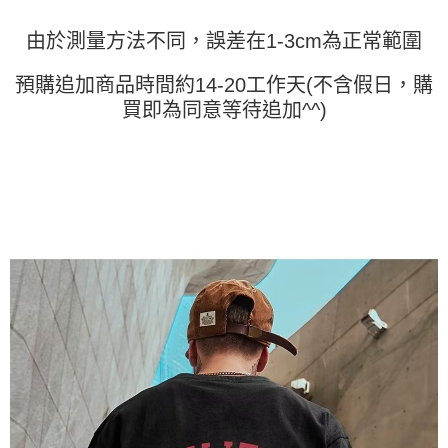
「AFTEE先享後付」，若未經同意申辦者引起之損失，本公司不負相關責
任。
由於測量方法不同，誤差在1-3cm為正常範圍
４．使用「AFTEE先享後付」時，將依據個別帳號之用戶狀況，依本公司即
時審查核予不同之上限額度；若仍有額度不足之情形，本公司將視審查結果
請求用戶進行身份認證。
預購追加商品時間約14-20工作天(不含假日，購
５．嚴禁一人註冊多個帳號或使用他人資訊註冊。若發現惡意使用之情形，
買即為同意等待追加^^)
恩沛科技股份有限公司將有權停止該用戶之使用額度並採取法律行動。