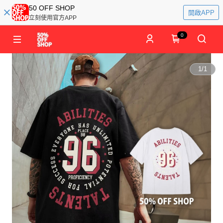
50 OFF SHOP
開啟APP
立刻使用官方APP
0
1
/
1