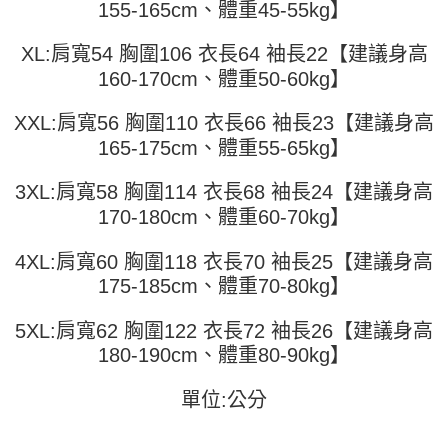
155-165cm、體重45-55kg】
便利好安心！
4.訂單成立30分鐘內，如未前往確認交易或遇審核未通過，訂單將自動取
１．簡單：不需註冊會員、不需綁卡、不需儲值。
運送方式
消。如遇「轉專審核」未通過狀況，表示未達大哥付你分期系統評分，恕無
２．便利：只要手機號碼，簡訊認證，即可結帳。
XL:肩寬54 胸圍106 衣長64 袖長22【建議身高
法說明評估內容。
３．安心：先確認商品／服務後，再付款。
全家取貨付款
【繳款方式說明】
160-170cm、體重50-60kg】
1.分期款項不併入電信帳單，「大哥付你分期」於每月結算日後寄送繳費提
每筆NT$45
【「AFTEE先享後付」結帳流程】
醒簡訊。
１．於結帳方式選擇「AFTEE先享後付」後，將跳轉至「AFTEE先享後付」
XXL:肩寬56 胸圍110 衣長66 袖長23【建議身高
2.透過簡訊連結打開帳單後，可選擇「超商條碼／台灣大直營門市／銀行轉
付款 後全家取貨
結帳頁面，進行簡訊認證並確認金額後，即可完成結帳。
帳／街口支付／iPASS MONEY」等通路繳費。
165-175cm、體重55-65kg】
２．訂單成立數日內，您將收到繳費通知簡訊。
每筆NT$45
３．收到繳費通知簡訊後14天內，點擊此簡訊中的連結，可透過四大超商／
【注意事項】
ATM／網路銀行／等多元方式進行付款，方視為交易完成。
3XL:肩寬58 胸圍114 衣長68 袖長24【建議身高
7-11取貨付款
1.本服務係由「台灣大哥大股份有限公司」（以下簡稱本公司）所提供，讓
※ 請注意：結帳手續完成當下不需立刻繳費，但若您需要取消訂單，請聯絡
170-180cm、體重60-70kg】
用戶於交易時，得透過本服務購買商品或服務，並由商店將買賣／分期付款
每筆NT$45，滿NT$499(含以上)免運費
購買商品的店家。未經商家同意取消之訂單仍視為有效，需透過AFTEE先享
買賣價金債權讓與本公司後，依約使用本公司帳單繳交帳款。
後付繳納相關費用。
2.基於同意付款使用「大哥付你分期」之契約關係目的，商店將以您的個人
4XL:肩寬60 胸圍118 衣長70 袖長25【建議身高
付款 後7-11取貨
※ 交易是否成功請以「AFTEE先享後付 」之結帳頁面顯示為準，若有關於
資料（包含姓名、電話或地址）提供予台灣大哥大進項蒐集、處理及利用，
是否繳費成功／繳費後需取消欲退款等相關疑問，請聯繫「AFTEE先享後付
175-185cm、體重70-80kg】
每筆NT$45，滿NT$499(含以上)免運費
由本公司與您本人進行分期帳單所需資料之確認、核對及更正。
客戶支援中心」
https://netprotections.freshdesk.com/support/home
3.完整用戶服務條款，請詳閱以下連結：
https://oppay.tw/userRule
宅配
5XL:肩寬62 胸圍122 衣長72 袖長26【建議身高
【注意事項】
１．透過由恩沛科技股份有限公司提供之「AFTEE先享後付」服務完成之交
每筆NT$70，滿NT$499(含以上)免運費
180-190cm、體重80-90kg】
易，需依本服務之必要範圍內提供個人資料，並將交易相關給付款項請求債
權轉讓予恩沛科技股份有限公司。
單位:公分
２．關於個人資料處理事宜，請瀏覽以下網址：
https://aftee.tw/terms/#terms3
３．未成年的使用者請事先徵得法定代理人或監護人之同意方可使用