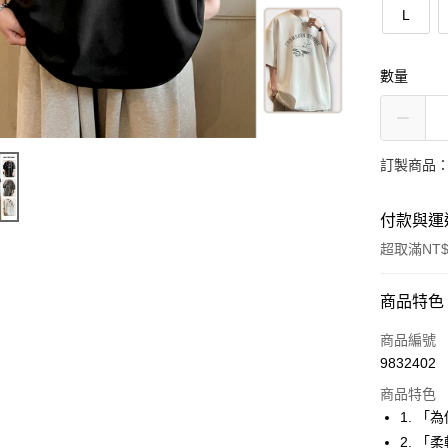
L
數量
訂製商品：
付款與運
超取滿NT$
付款方式
商品特色
信用卡一
商品編號
9832402
超商取貨
商品特色
LINE Pay
1. 
2. 