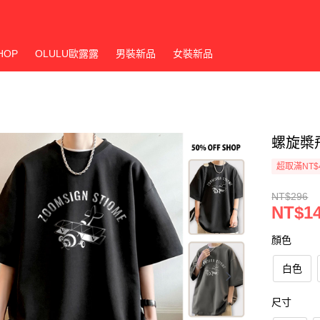
HOP
OLULU歐露露
男裝新品
女裝新品
螺旋槳
超取滿NT$
NT$296
NT$1
顏色
白色
尺寸