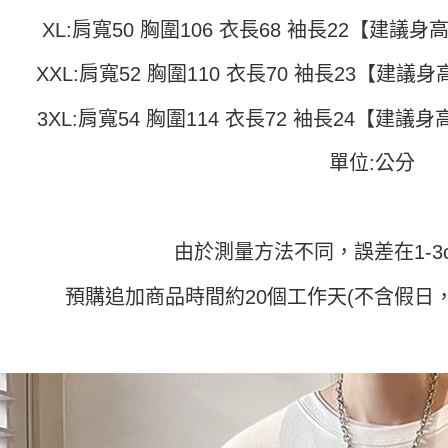
付」結帳
帳／街口支
付款 後全
２．訂單
XL:肩寬50 胸圍106 衣長68 袖長22【建議身高1
３．收到繳
每筆NT$4
【注意事
／ATM／
1.本服務
XXL:肩寬52 胸圍110 衣長70 袖長23【建議身高1
※ 請注意
7-11取貨
用戶於交
絡購買商品
款買賣價
先享後付
每筆NT$4
3XL:肩寬54 胸圍114 衣長72 袖長24【建議身高1
2.基於同
※ 交易是
資料（包
是否繳費成
付款 後7-
用，由本
單位:公分
付客戶支
每筆NT$4
3.完整用
【注意事
宅配
１．透過由
交易，需
每筆NT$7
由於測量方法不同，誤差在1-3
求債權轉
２．關於
https://aft
預購追加商品時間約20個工作天(不含假日，
３．未成
「AFTE
任。
４．使用「
即時審查
結果請求
５．嚴禁
形，恩沛