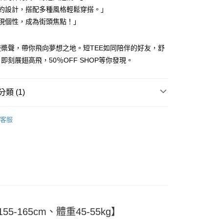
「簡約設計，搭配多種風格輕鬆穿搭。」
「展現個性，成為街頭焦點！」
槳聲，帶你飛向夢想之地。短TEE如同陪伴的好友，舒
y
即刻展翅高飛，50％OFF SHOP等你發現。
分期
類 (1)
TEE
你分期使用說明】
享後付
客服
由台灣大哥大提供，台灣大哥大用戶可立即使用無須另外申請。
式選擇「大哥付你分期」，訂單成立後會自動跳轉到大哥付的交易
證手機門號後，選擇欲分期的期數、繳款截止日，確認付款後即
FTEE先享後付」】
。
先享後付是「在收到商品之後才付款」的支付方式。 讓您購物簡單
准額度、可分期數及費用金額請依後續交易確認頁面所載為準。
心！
立30分鐘內，如未前往確認交易或遇審核未通過，訂單將自動取
：不需註冊會員、不需綁卡、不需儲值。
「轉專審核」未通過狀況，表示未達大哥付你分期系統評分，恕
：只要手機號碼，簡訊認證，即可結帳。
評估內容。
：先確認商品／服務後，再付款。
式說明】
付款
項不併入電信帳單，「大哥付你分期」於每月結算日後寄送繳費提
EE先享後付」結帳流程】
5-165cm、體重45-55kg】
5
方式選擇「AFTEE先享後付」後，將跳轉至「AFTEE先享後
訊連結打開帳單後，可選擇「超商條碼／台灣大直營門市／銀行轉