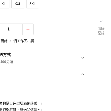
XL
XXL
3XL
清除
紀錄
預計 20 個工作天出貨
送方式
499免運
次付款
付款
「為你的夏日造型增添俐落感！」
「柔軟純棉材質，舒適又透氣。」