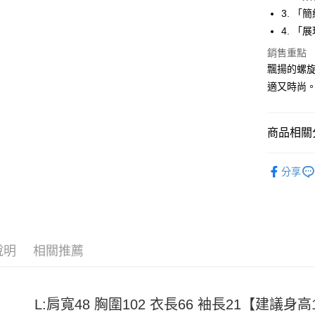
Apple Pay
3. 
街口支付
4. 
悠遊付
銷售重點
飄揚的螺旋
Google Pa
適又時尚。
全盈+PAY
大哥付你
商品相關分
相關說明
男裝
短
【大哥付
AFTEE先
分享
1.本服務
2.付款方
相關說明
流程，驗
【關於「A
ATM付款
完成交易
AFTEE
3.實際核
便利好安
4.訂單成
１．簡單
說明
相關推薦
消。如遇
２．便利
運送方式
無法說明
３．安心
【繳款方
全家取貨
1.分期款
【「AFT
醒簡訊。
L:肩寬48 胸圍102 衣長66 袖長21【建議身高15
每筆NT$4
１．於結帳
2.透過簡