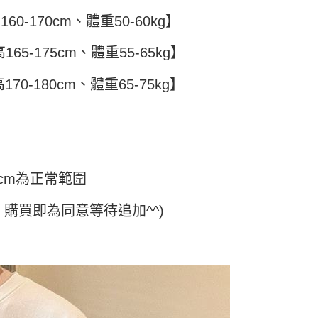
頁面，進行簡訊認證並確認金額後，即可完成結帳。
付／iPASS MONEY」等通路繳費。
家取貨
成立數日內，您將收到繳費通知簡訊。
60-170cm、體重50-60kg】
費通知簡訊後14天內，點擊此簡訊中的連結，可透過四大超商
5
項】
網路銀行／等多元方式進行付款，方視為交易完成。
係由「台灣大哥大股份有限公司」（以下簡稱本公司）所提供，讓
65-175cm、體重55-65kg】
：結帳手續完成當下不需立刻繳費，但若您需要取消訂單，請聯
付款
易時，得透過本服務購買商品或服務，並由商店將買賣／分期付
的店家。未經商家同意取消之訂單仍視為有效，需透過AFTEE
金債權讓與本公司後，依約使用本公司帳單繳交帳款。
繳納相關費用。
5，滿NT$499(含以上)免運費
70-180cm、體重65-75kg】
意付款使用「大哥付你分期」之契約關係目的，商店將以您的個人
否成功請以「AFTEE先享後付 」之結帳頁面顯示為準，若有關於
含姓名、電話或地址）提供予台灣大哥大進項蒐集、處理及利
功／繳費後需取消欲退款等相關疑問，請聯繫「AFTEE先享後
11取貨
公司與您本人進行分期帳單所需資料之確認、核對及更正。
援中心」
https://netprotections.freshdesk.com/support/home
5，滿NT$499(含以上)免運費
戶服務條款，請詳閱以下連結：
https://oppay.tw/userRule
項】
恩沛科技股份有限公司提供之「AFTEE先享後付」服務完成之
依本服務之必要範圍內提供個人資料，並將交易相關給付款項請
0，滿NT$499(含以上)免運費
cm為正常範圍
讓予恩沛科技股份有限公司。
個人資料處理事宜，請瀏覽以下網址：
ee.tw/terms/#terms3
購買即為同意等待追加^^)
年的使用者請事先徵得法定代理人或監護人之同意方可使用
E先享後付」，若未經同意申辦者引起之損失，本公司不負相關責
AFTEE先享後付」時，將依據個別帳號之用戶狀況，依本公司
核予不同之上限額度；若仍有額度不足之情形，本公司將視審查
用戶進行身份認證。
一人註冊多個帳號或使用他人資訊註冊。若發現惡意使用之情
科技股份有限公司將有權停止該用戶之使用額度並採取法律行