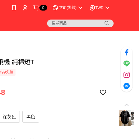
0
中文 (繁體)
TWD
飛機 純棉短T
499免運
48
深灰色
黑色