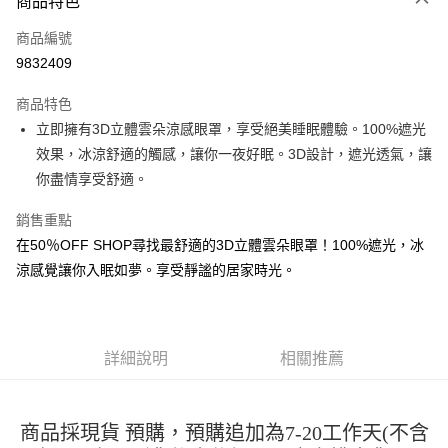
商品特色
信用卡一次付款
商品編號
超商取貨付款
9832409
LINE Pay
商品特色
Apple Pay
立即擁有3D立體雲朵涼感眼罩，享受絕美睡眠體驗。100%遮光
效果，冰涼舒適的觸感，讓你一夜好眠。3D設計，遮光透氣，讓
街口支付
你盡情享受舒適。
悠遊付
銷售重點
Google Pay
在50％OFF SHOP尋找最舒適的3D立體雲朵眼罩！100%遮光，冰
涼感覺讓你入眠如夢。享受靜謐的居家時光。
全盈+PAY
大哥付你分期
相關說明
【大哥付你分期使用說明】
詳細說明
相關推薦
AFTEE先享後付
1.本服務由台灣大哥大提供，台灣大哥大用戶可立即使用無須另外申請。
2.付款方式選擇「大哥付你分期」，訂單成立後會自動跳轉到大哥付的交易
相關說明
流程，驗證手機門號後，選擇欲分期的期數、繳款截止日，確認付款後即完
【關於「AFTEE先享後付」】
成交易。
商品採現貨 預購，預購追加為7-20工作天(不含
ATM付款
AFTEE先享後付是「在收到商品之後才付款」的支付方式。 讓您購物簡單
3.實際核准額度、可分期數及費用金額請依後續交易確認頁面所載為準。