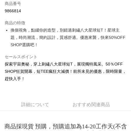
商品番号
コンビニ店頭代金引換
9866814
LINE Pay
商品の特徴
Apple Pay
換個視角，點綴你的造型，別錯過刺繡八大星球短T！星球主
題，時尚潮流，簡約設計，質感舒適。優惠來襲，快來50%OFF
JKOPAY
SHOP選購吧！
Easy Wallet
セールスポイント
Google Pay
探索宇宙奧秘，穿上刺繡八大星球短T，展現獨特風采。50％OFF
Plus Pay
SHOP狂賀開幕，短TEE瘋狂大減價！前所未見的優惠，限時限量，
趕快入手！
OP Pay Later
説明
【OP Pay Later 使用説明】
AFTEE代金後払い
1. 本サービスは台湾大哥大によって提供され、台湾大哥大のユーザーは追
詳細について
おすすめ関連商品
加の申請なしで即時に利用可能です。
説明
2. 支払い方法で「OP Pay Later」を選択すると、注文が成立した後に自動
一、 AFTEE代金後払いについて
的に OP Pay Later の取引プロセスに移行し、携帯番号を確認後、分割払
ATM払い
1.お支払い方法でAFTEE代金後払いを選択すると、携帯電話認証ウィンド
いの回数や支払い期限を選択し、支払いを確認すると取引が完了します。
ウが表示されます。
商品採現貨 預購，預購追加為14-20工作天(不含
3. 実際の承認額、分割回数および費用については、後続の取引確認ページ
2.SMSで認証してお支払い手続を進めてください。