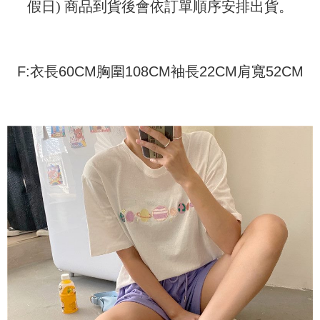
配送方法
假日) 商品到貨後會依訂單順序安排出貨。
を基準とします。
3.注文するときのお支払いは不要です。商品はご指定の住所に配送されま
4. 注文成立後30分以内に確認取引を行わない場合や審査が通過しない場
す。
全家取貨付款
合、注文は自動的にキャンセルされます。「転専審査」に未通過の状況が
4.ご注文が完了すると、携帯に支払い通知のSMSが届きます。アプリ会員
発生した場合は、システムの評価基準に達していないことを意味し、評価
配送毎にNT$45
の場合は、AFTEE アプリプッシュ通知が届きます。
内容についての説明はいたしかねます。
5.商品受け取り時のお支払いは不要です。商品を確かめてから、SMSまた
F:衣長60CM胸圍108CM袖長22CM肩寬52CM
付款 後全家取貨
はアプリの通知に従って、4大コンビニ、またはATM/オンラインバンキン
グでお支払いください。
配送毎にNT$45
【支払い方法の説明】
1. 分割払いの金額は電信請求書に統合されず、「OP Pay Later」は毎月の
代金納付期限は最短で 14 日以内ですので、ご注意ください。AFTEE アプ
7-11取貨付款
締め日後に支払いリマインダーのSMSを送信します。
リをダウンロードして AFTEE 会員になるとお支払い期限を最長 45 日以内
2. SMSのリンクを通じて請求書を開いた後、「コンビニバーコード／台湾
配送毎にNT$45、NT$499以上で送料無料
まで延長できます。
大直営店舗／銀行振込／街口支払い／iPASS MONEY」などのチャネルで
支払いを選択できます。
付款 後7-11取貨
お支払期限は、ショップが請求した期日と、AFTEEで延長できる日数をも
とに計算されます。AFTEEで注文すると、商品を受け取るまで支払い期限
配送毎にNT$45、NT$499以上で送料無料
【注意事項】
を延長できますが、商品を期限内に受け取れない場合があります（例：予
1. 本サービスは「台湾大哥大株式会社」（以下「当社」といいます）によ
約商品や商品到着日が比較的遅い商品）。そのため、商品到着の有無に関
宅配
って提供され、ユーザーが取引時に本サービスを通じて商品やサービスを
わらず、AFTEEで指定された期限内にお支払いください。
購入できるようにし、店舗が売買／分割払い売買の債権を当社に譲渡した
配送毎にNT$70、NT$499以上で送料無料
後、契約に基づいて当社の請求書で帳款を支払うことになります。
二、支払い限度額
2. 「OP Pay Later」を利用する契約関係の目的から、店舗はあなたの個人
1.初回 AFTEEを ご利用の際に、認証結果及び当社の審査の結果に基づ
情報（名前、電話または住所を含む）を台湾大哥大に提供し、収集、処理
き、限度額が設定されます。
および利用するために、当社があなた本人と分割請求書に必要な情報の確
2.決済金額は最低NT$20です。
認、照合および修正を行います。
3.現在、台湾の会員のみご利用いただけます。
3. 完全なユーザーサービス規約については、以下のリンクを参照してくだ
さい：
https://oppay.tw/userRule
三、利用規約「AFTEE代金後払い」（以下当サービスという）はネットプ