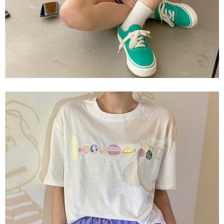
ロテクションズ（以下 AFTEE という）が提供し、AFTEEが代金を徴収し
ます。当サービスご利用の際に提供しなければならない個人情報（注文者
の氏名、電話番号、受取人の氏名、電話番号、受取人住所を含むがこれに
限らない）は、AFTEEに渡され当サービスで必要な範囲内で利用されま
す。AFTEEの個人情報の収集、処理、利用について、詳細はAFTEE公式ホ
ームページの『個人情報の収集、処理及び利用に関する声明』をご参照く
ださい（
https://aftee.tw/privacypolicy/
）。
AFTEEの初回ご利用の際に、審査を通過すれば、最高額がNT$10,000にな
ります。支払い期限を過ぎた場合、その金額に基づいて年利20%の遅延滞
納金が加算されます。未成年の利用者は、事前に法定代理人または後見人
の同意を得ればAFTEEをご利用いただけます。
個人情報の処理、利用について疑問がある、または関連する法律の権利を
行使したい場合は、ネットプロテクションズ
cs_tw@netprotections.co.jp
にご連絡ください。上記に示した個人情報を、必要な購入注文書とあわせ
てAFTEEにご提供いただく、またはAFTEEにあなたの個人情報の収集、処
理、利用を許可することににご同意いただけない場合は、当サービスを選
択しないでください。